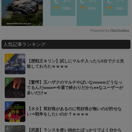
Powered by 
GliaStudios
M
人気記事ランキング
u
t
e
【歴戦王キリン】試しにマルチ入ったら5分でクエ失
敗してわろたｗｗｗｗ
【驚愕】王ハザクのマルチやばいなwwwwどうなっ
てるんだwww⇐今週で終わりだから●●なユーザーが
多いだけｗ
【ネタ】茸好珠があるのに筍好珠が無いのが許せな
い⇒戦争をしたいのか？ｗｗｗｗ
【武器】ランスを使い始めたばっかりでよく分から