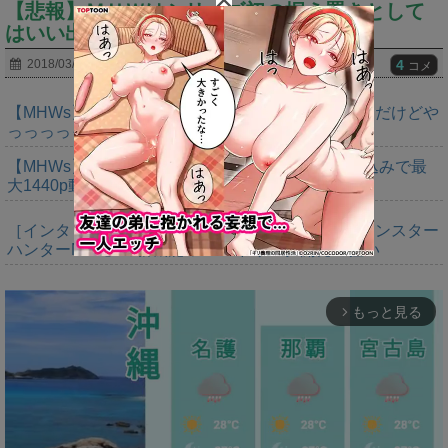
【悲報】ＭＨＷはシリーズ初の据え置きとして
はいい出来だと思うんだけど勿体ないな
4
2018/03/31
コメ
【MHWs】ゴールドエディションの値段今知ったんだけどや
っっっっっっすwwwww
【MHWs】「Switch2版モンハンワイルズはDLSS込みで最
大1440p動作」
［インタビュー］距離を超えて，一緒に狩る。「モンスター
ハンターNow」の新機能 フレンドリンク開発の狙い
もっと見る
arrow_forward_ios