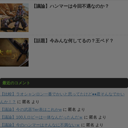
【議論】ハンマーは今回不遇なのか？
【話題】今みんな何してるの？王ベド？
最近のコメント
【比較】ラオシャンロン一番でかいと思ってたけど●●君そんなでかい
んか！？
に
匿名
より
【議論】今の武器Tier表はこれかw
に
匿名
より
【議論】100人ロビーは一体なんだったんだｗ
に
匿名
より
【議論】今のハンマーはそんなに不満ないｗ
に
匿名
より