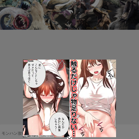
モンハン攻略まとめ隊
>
ネタ・雑談
>