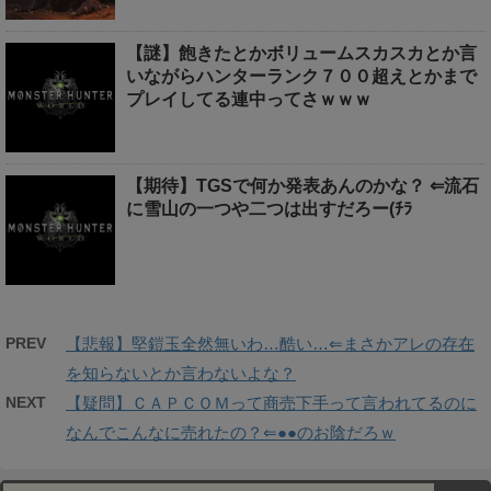
【謎】飽きたとかボリュームスカスカとか言
いながらハンターランク７００超えとかまで
プレイしてる連中ってさｗｗｗ
【期待】TGSで何か発表あんのかな？ ⇐流石
に雪山の一つや二つは出すだろー(ﾁﾗ
PREV
【悲報】堅鎧玉全然無いわ…酷い…⇐まさかアレの存在
を知らないとか言わないよな？
NEXT
【疑問】ＣＡＰＣＯＭって商売下手って言われてるのに
なんでこんなに売れたの？⇐●●のお陰だろｗ