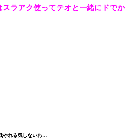
はスラアク使ってテオと一緒にドでか
！
戦やれる気しないわ…