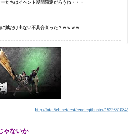
ターたちはイベント期間限定だろうね・・・
俺に賊だけ出ない不具合直った？ｗｗｗｗ
http://fate.5ch.net/test/read.cgi/hunter/1522651084/
じゃないか