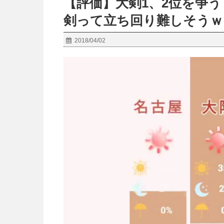
【評価】大剣1、2位を争
剣って立ち回り難しそうｗ
2018/04/02