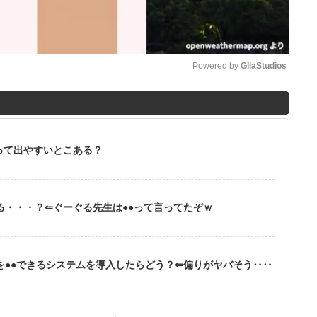
Powered by 
GliaStudios
M
u
t
って出やすいとこある？
e
る・・・？⇐ぐーぐる先生は●●って言ってたぞｗ
を●●できるシステムを導入したらどう？⇐偏りがヤバそう‥‥