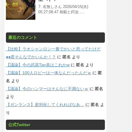
7: 名無しさん 2026/04/15(水)
05:27:08.47 相殺と鍔迫 …
最近のコメント
【比較】ラオシャンロン一番でかいと思ってたけど
●●君そんなでかいんか！？
に
匿名
より
【議論】今の武器Tier表はこれかw
に
匿名
より
【議論】100人ロビーは一体なんだったんだｗ
に
匿
名
より
【議論】今のハンマーはそんなに不満ないｗ
に
匿名
より
【ガンランス】差別化してくれればなあ…
に
匿名
よ
り
公式Twitter