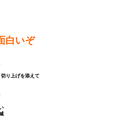
面白いぞ
4
ｙ切り上げを添えて
2
い
減