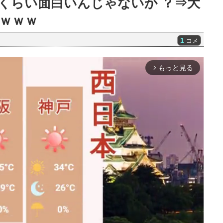
うくらい面白いんじゃないか ？⇒大
ｗｗｗ
1
コメ
もっと見る
arrow_forward_ios