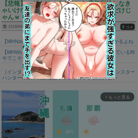
【悲報】ハザクはつまらないし瘴気耐性しなき
ゃいけないからスルーしてるｗ⇐●●するだけじ
ゃんｗ
0
2018/04/05
コメ
【MHNow】タマゴイベント定期的にやってるの助かるよね
【MHWs】モンスター一体作るコストが大きくなっている昨
今でこそ亜種に頼るべきだよな
［インタビュー］距離を超えて，一緒に狩る。「モンスター
ハンターNow」の新機能 フレンドリンク開発の狙い
もっと見る
arrow_forward_ios