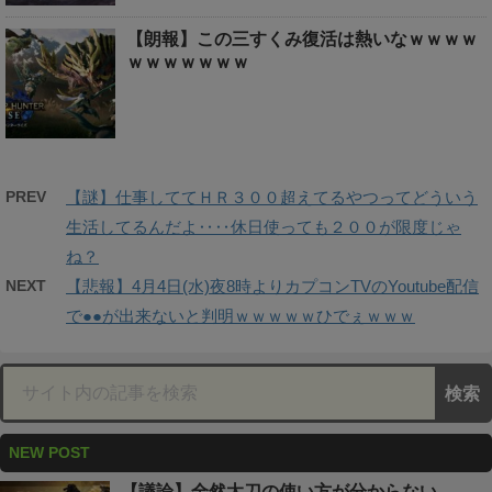
【朗報】この三すくみ復活は熱いなｗｗｗｗ
ｗｗｗｗｗｗｗ
PREV
【謎】仕事しててＨＲ３００超えてるやつってどういう
生活してるんだよ‥‥休日使っても２００が限度じゃ
ね？
NEXT
【悲報】4月4日(水)夜8時よりカプコンTVのYoutube配信
で●●が出来ないと判明ｗｗｗｗｗひでぇｗｗｗ
NEW POST
【議論】全然太刀の使い方が分からない