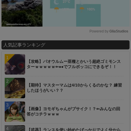
Powered by 
GliaStudios
M
人気記事ランキング
u
t
e
【攻略】パオウルムー亜種とかいう超絶ゴミモンス
ターｗｗｗｗｗ⇐●●でフルボッコにできるぞ！！
【期待】マスターマムは4/10からくるのかな？ 練習
したほうがいい？？
【画像】ヨモギちゃんがブサイク！？⇐みんなの回
答がコチラｗｗｗ
【武器】ランスを使い始めたばっかりでよく分から