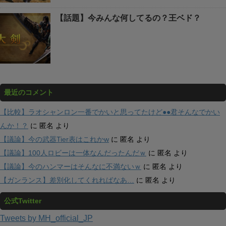
【話題】今みんな何してるの？王ベド？
最近のコメント
【比較】ラオシャンロン一番でかいと思ってたけど●●君そんなでかい
んか！？
に
匿名
より
【議論】今の武器Tier表はこれかw
に
匿名
より
【議論】100人ロビーは一体なんだったんだｗ
に
匿名
より
【議論】今のハンマーはそんなに不満ないｗ
に
匿名
より
【ガンランス】差別化してくれればなあ…
に
匿名
より
公式Twitter
Tweets by MH_official_JP