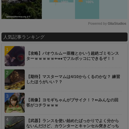
Powered by 
GliaStudios
M
人気記事ランキング
u
t
e
【攻略】パオウルムー亜種とかいう超絶ゴミモンス
ターｗｗｗｗｗ⇐●●でフルボッコにできるぞ！！
【期待】マスターマムは4/10からくるのかな？ 練習
したほうがいい？？
【画像】ヨモギちゃんがブサイク！？⇐みんなの回
答がコチラｗｗｗ
【武器】ランスを使い始めたばっかりでよく分から
ないんだけど、カウンターとキャンセル突きどっち