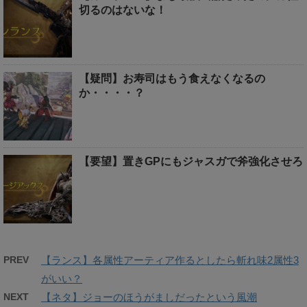
切るのはないな！
【疑問】お寿司はもう食えなくなるの
か・・・・？
【要望】置きGPにもジャスガで斧強化させろ
PREV
【ランス】各属性アーティア作るとしたら斬れ味2属性3
がいい？
NEXT
【ネタ】ジョーのほうがましだったという風潮