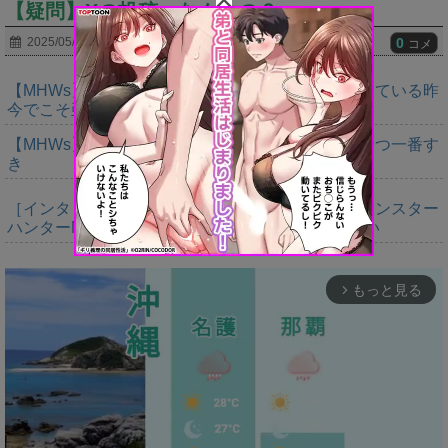
【疑問】Xの投稿、なんなの？
0
2025/05/20
コメ
【MHWs】モンスター一体作るコストが大きくなっている昨
今でこそ亜種に頼るべきだよな
【MHWs】鍔迫り合いでオメガの強さ見せられるやつ一番す
き
［インタビュー］距離を超えて，一緒に狩る。「モンスター
ハンターNow」の新機能 フレンドリンク開発の狙い
もっと見る
arrow_forward_ios