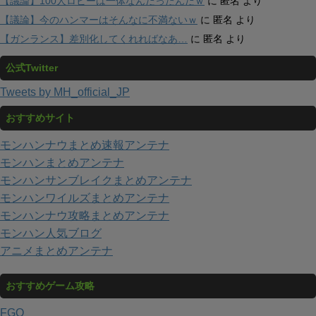
【議論】100人ロビーは一体なんだったんだｗ
に
匿名
より
【議論】今のハンマーはそんなに不満ないｗ
に
匿名
より
【ガンランス】差別化してくれればなあ…
に
匿名
より
公式Twitter
Tweets by MH_official_JP
おすすめサイト
モンハンナウまとめ速報アンテナ
モンハンまとめアンテナ
モンハンサンブレイクまとめアンテナ
モンハンワイルズまとめアンテナ
モンハンナウ攻略まとめアンテナ
モンハン人気ブログ
アニメまとめアンテナ
おすすめゲーム攻略
FGO