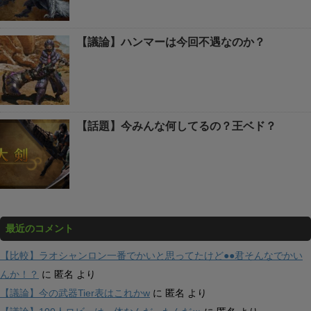
【議論】ハンマーは今回不遇なのか？
【話題】今みんな何してるの？王ベド？
最近のコメント
【比較】ラオシャンロン一番でかいと思ってたけど●●君そんなでかい
んか！？
に
匿名
より
【議論】今の武器Tier表はこれかw
に
匿名
より