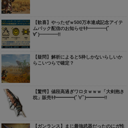
【歓喜】やったぜｗ500万本達成記念アイテ
ムパック配信のお知らせｷﾀ━━━━(ﾟ
∀ﾟ)━━━━!!
【疑問】解析によると5枠しかないらしいか
らこいつらで確定？
【驚愕】値段高過ぎワロタｗｗｗ「大剣抱き
枕」販売ｷﾀ━━━━(ﾟ∀ﾟ)━━━━!!
【ガンランス】まじ最強武器だったのにガ性