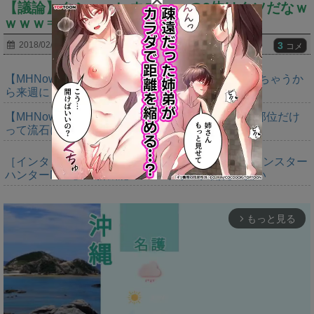
【議論】クシャ レウス ●●の3体はクソだなｗ
ｗｗｗ⇒閃光使えば楽やんｗｗｗｗｗ
3
2018/02/05
コメ
【MHNow】トラッカーとか今週増量なんか。溢れちゃうか
ら来週にして欲しいわ何狩れいうねん
【MHNow】150回は錬成してダブルインパクト２部位だけ
って流石に泣けてくる
［インタビュー］距離を超えて，一緒に狩る。「モンスター
ハンターNow」の新機能 フレンドリンク開発の狙い
もっと見る
arrow_forward_ios