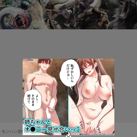
モンハン攻略まとめ隊
>
ネタ・雑談
>