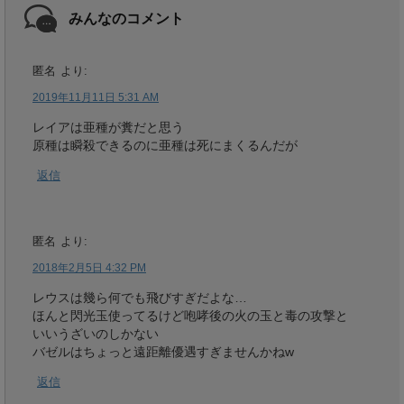
みんなのコメント
匿名
より:
2019年11月11日 5:31 AM
レイアは亜種が糞だと思う
原種は瞬殺できるのに亜種は死にまくるんだが
返信
匿名
より:
2018年2月5日 4:32 PM
レウスは幾ら何でも飛びすぎだよな…
ほんと閃光玉使ってるけど咆哮後の火の玉と毒の攻撃と
いいうざいのしかない
バゼルはちょっと遠距離優遇すぎませんかねw
返信