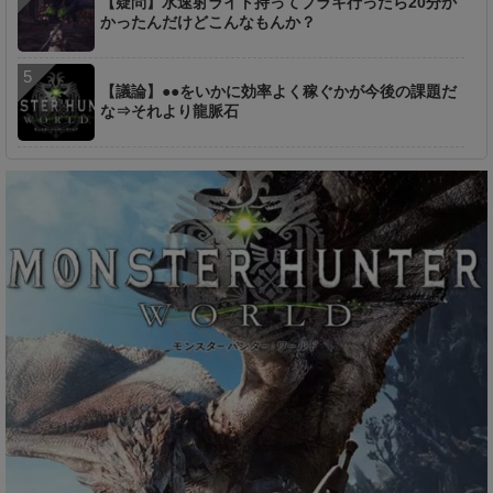
【疑問】水速射ライト持ってブラキ行ったら20分か
かったんだけどこんなもんか？
【議論】●●をいかに効率よく稼ぐかが今後の課題だ
な⇒それより龍脈石