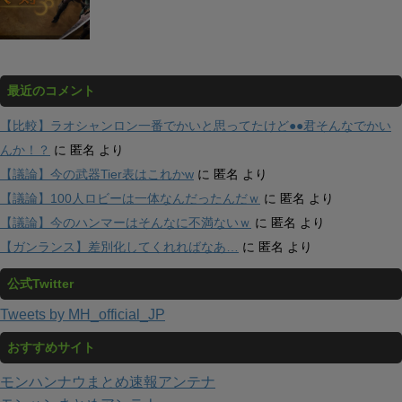
最近のコメント
【比較】ラオシャンロン一番でかいと思ってたけど●●君そんなでかい
んか！？
に
匿名
より
【議論】今の武器Tier表はこれかw
に
匿名
より
【議論】100人ロビーは一体なんだったんだｗ
に
匿名
より
【議論】今のハンマーはそんなに不満ないｗ
に
匿名
より
【ガンランス】差別化してくれればなあ…
に
匿名
より
公式Twitter
Tweets by MH_official_JP
おすすめサイト
モンハンナウまとめ速報アンテナ