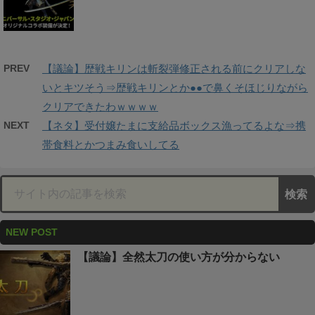
PREV
【議論】歴戦キリンは斬裂弾修正される前にクリアしな
いとキツそう⇒歴戦キリンとか●●で鼻くそほじりながら
クリアできたわｗｗｗｗ
NEXT
【ネタ】受付嬢たまに支給品ボックス漁ってるよな⇒携
帯食料とかつまみ食いしてる
NEW POST
【議論】全然太刀の使い方が分からない