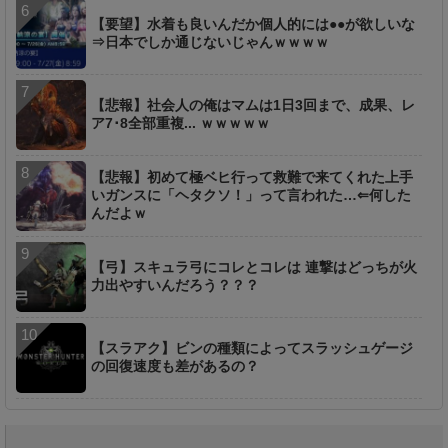
【要望】水着も良いんだか個人的には●●が欲しいな
⇒日本でしか通じないじゃんｗｗｗｗ
【悲報】社会人の俺はマムは1日3回まで、成果、レ
ア7･8全部重複... ｗｗｗｗｗ
【悲報】初めて極ベヒ行って救難で来てくれた上手
いガンスに「ヘタクソ！」って言われた…⇐何した
んだよｗ
【弓】スキュラ弓にコレとコレは 連撃はどっちが火
力出やすいんだろう？？？
【スラアク】ビンの種類によってスラッシュゲージ
の回復速度も差があるの？