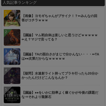
人気記事ランキング
【画像】ヨモギちゃんがブサイク！？⇐みんなの回
答がコチラｗｗｗ
【議論】マム戦自体は楽しいと思うけどｗｗｗｗｗ
⇐え？マジで言ってる？
【議論】TAの面白さがまじで分かんない・・・⇐TA
は●●次第だからなｗｗｗｗｗ
【疑問】水速射ライト持ってブラキ行ったら20分か
かったんだけどこんなもんか？
【議論】●●をいかに効率よく稼ぐかが今後の課題だ
な⇒それより龍脈石