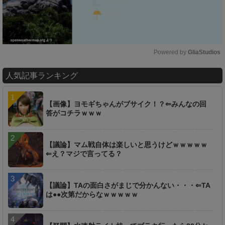
Powered by 
GliaStudios
M
人気記事ランキング
u
t
e
【画像】ヨモギちゃんがブサイク！？⇐みんなの回
答がコチラｗｗｗ
【議論】マム戦自体は楽しいと思うけどｗｗｗｗｗ
⇐え？マジで言ってる？
【議論】TAの面白さがまじで分かんない・・・⇐TA
は●●次第だからなｗｗｗｗｗ