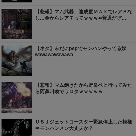
【悲報】マム武器、達成度ＭＡＸでレア８な
し…金からレア７ってｗｗｗ⇐普通だぞ…
【ネタ】未だにpspでモンハンやってる奴
wawawawawawa
【悲報】マム飽きたから野良ベヒ行ってみた
ら阿鼻叫喚でワロタｗｗｗｗｗ
ＵＳＪジェットコースター緊急停止した模様
⇒モンハンメン大丈夫か？