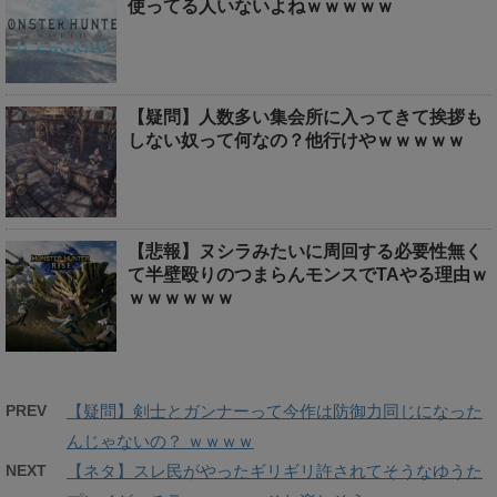
使ってる人いないよねｗｗｗｗｗ
【疑問】人数多い集会所に入ってきて挨拶も
しない奴って何なの？他行けやｗｗｗｗｗ
【悲報】ヌシラみたいに周回する必要性無く
て半壁殴りのつまらんモンスでTAやる理由ｗ
ｗｗｗｗｗｗ
PREV
【疑問】剣士とガンナーって今作は防御力同じになった
んじゃないの？ ｗｗｗｗ
NEXT
【ネタ】スレ民がやったギリギリ許されてそうなゆうた