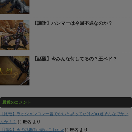
【議論】ハンマーは今回不遇なのか？
【話題】今みんな何してるの？王ベド？
最近のコメント
【比較】ラオシャンロン一番でかいと思ってたけど●●君そんなでかい
んか！？
に
匿名
より
【議論】今の武器Tier表はこれかw
に
匿名
より