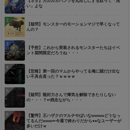
【ネタ】ガルルガパンツを丸出しにする奴って「浅
い」よな
【疑問】モンスターのモーションマジで早くなって
んの？
【予想】これから実装されるモンスターたちはイベ
ント期間限定だろうね・・・
【悲報】第一回のマムからやってる俺に賊だけ出な
い不具合直った？ｗｗｗｗ
【疑問】龍封力さんで瘴気を解除できたりしない
の・・・？⇐残念ながら・・・
【驚愕】王ハザクのマルチやばいなwwwwどうなっ
てるんだwww⇐今週で終わりだから●●なユーザーが
多いだけｗ