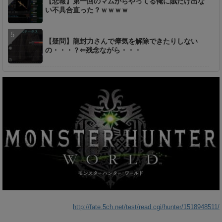
【悲報】第一回のマムからやってる俺に賊だけ出な
い不具合直った？ｗｗｗｗ
【疑問】龍封力さんで瘴気を解除できたりしない
の・・・？⇐残念ながら・・・
http://fate.5ch.net/test/read.cgi/hunter/1518948511/