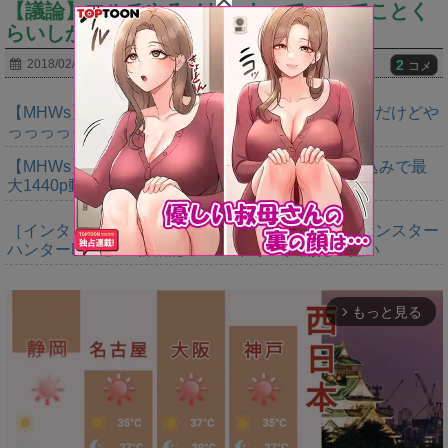
【議論】マルチやるメリットって●●ってことく
らいしか見当たらないんだがｗｗｗｗ
2
2018/02/18
コメ
【MHWs】ゴールドエディションの値段今知ったんだけどや
っっっっっっすwwwww
【MHWs】「Switch2版モンハンワイルズはDLSS込みで最
大1440p動作」
［インタビュー］距離を超えて，一緒に狩る。「モンスター
ハンターNow」の新機能 フレンドリンク開発の狙い
もっと見る
arrow_forward_ios