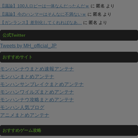
【議論】100人ロビーは一体なんだったんだｗ
に
匿名
より
【議論】今のハンマーはそんなに不満ないｗ
に
匿名
より
【ガンランス】差別化してくれればなあ…
に
匿名
より
公式Twitter
Tweets by MH_official_JP
おすすめサイト
モンハンナウまとめ速報アンテナ
モンハンまとめアンテナ
モンハンサンブレイクまとめアンテナ
モンハンワイルズまとめアンテナ
モンハンナウ攻略まとめアンテナ
モンハン人気ブログ
アニメまとめアンテナ
おすすめゲーム攻略