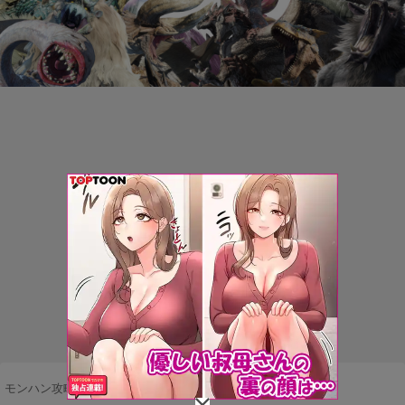
モンハン攻略まとめ隊
>
ネタ・雑談
>