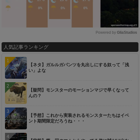
Powered by 
GliaStudios
M
人気記事ランキング
u
t
e
【ネタ】ガルルガパンツを丸出しにする奴って「浅
い」よな
【疑問】モンスターのモーションマジで早くなって
んの？
【予想】これから実装されるモンスターたちはイベ
ント期間限定だろうね・・・