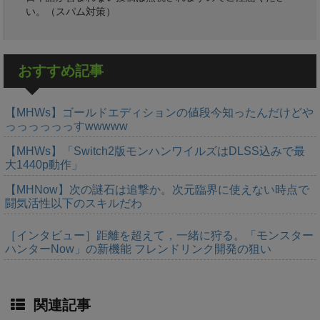
い。（スパム対策）
おすすめ記事
【MHWs】ゴールドエディションの値段今知ったんだけどや
っっっっっっすwwwww
【MHWs】「Switch2版モンハンワイルズはDLSS込みで最
大1440p動作」
【MHNow】次の謎石は追撃か。次元臨界に使えない時点で
闘気活性以下のスキルだわ
［インタビュー］距離を超えて，一緒に狩る。「モンスター
ハンターNow」の新機能 フレンドリンク開発の狙い
関連記事