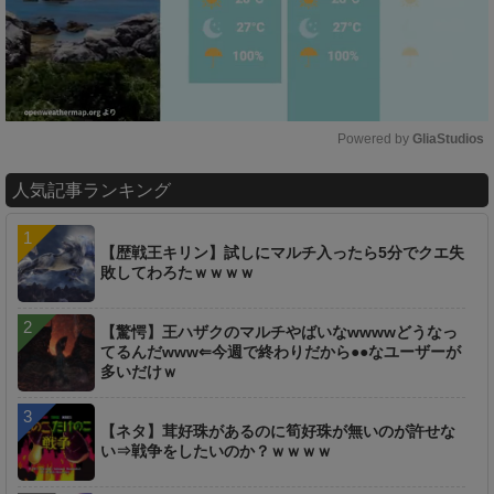
Powered by 
GliaStudios
M
人気記事ランキング
u
t
e
【歴戦王キリン】試しにマルチ入ったら5分でクエ失
敗してわろたｗｗｗｗ
【驚愕】王ハザクのマルチやばいなwwwwどうなっ
てるんだwww⇐今週で終わりだから●●なユーザーが
多いだけｗ
【ネタ】茸好珠があるのに筍好珠が無いのが許せな
い⇒戦争をしたいのか？ｗｗｗｗ