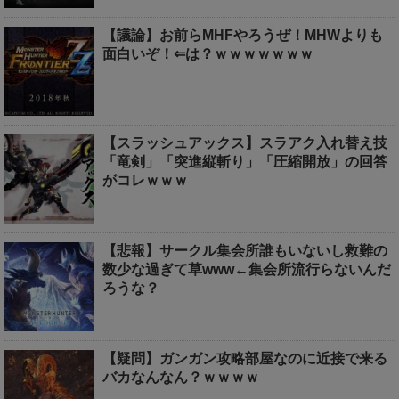
【議論】お前らMHFやろうぜ！MHWよりも
面白いぞ！⇐は？ｗｗｗｗｗｗｗ
【スラッシュアックス】スラアク入れ替え技
「竜剣」「突進縦斬り」「圧縮開放」の回答
がコレｗｗｗ
【悲報】サークル集会所誰もいないし救難の
数少な過ぎて草www←集会所流行らないんだ
ろうな？
【疑問】ガンガン攻略部屋なのに近接で来る
バカなんなん？ｗｗｗｗ