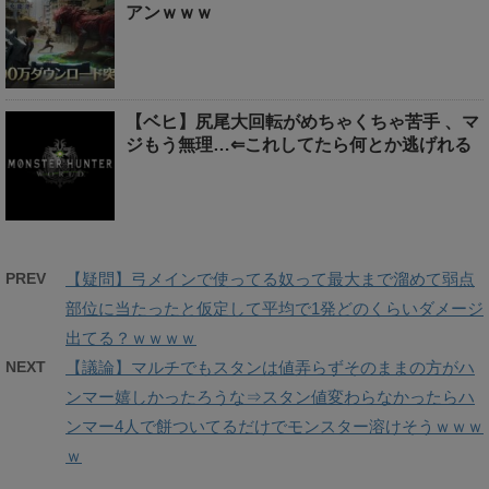
アンｗｗｗ
【ベヒ】尻尾大回転がめちゃくちゃ苦手 、マ
ジもう無理…⇐これしてたら何とか逃げれる
PREV
【疑問】弓メインで使ってる奴って最大まで溜めて弱点
部位に当たったと仮定して平均で1発どのくらいダメージ
出てる？ｗｗｗｗ
NEXT
【議論】マルチでもスタンは値弄らずそのままの方がハ
ンマー嬉しかったろうな⇒スタン値変わらなかったらハ
ンマー4人で餅ついてるだけでモンスター溶けそうｗｗｗ
ｗ