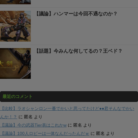
【議論】ハンマーは今回不遇なのか？
【話題】今みんな何してるの？王ベド？
最近のコメント
【比較】ラオシャンロン一番でかいと思ってたけど●●君そんなでかい
んか！？
に
匿名
より
【議論】今の武器Tier表はこれかw
に
匿名
より
【議論】100人ロビーは一体なんだったんだｗ
に
匿名
より