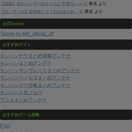
【議論】今のハンマーはそんなに不満ないｗ
に
匿名
より
【ガンランス】差別化してくれればなあ…
に
匿名
より
公式Twitter
Tweets by MH_official_JP
おすすめサイト
モンハンナウまとめ速報アンテナ
モンハンまとめアンテナ
モンハンサンブレイクまとめアンテナ
モンハンワイルズまとめアンテナ
モンハンナウ攻略まとめアンテナ
モンハン人気ブログ
アニメまとめアンテナ
おすすめゲーム攻略
FGO