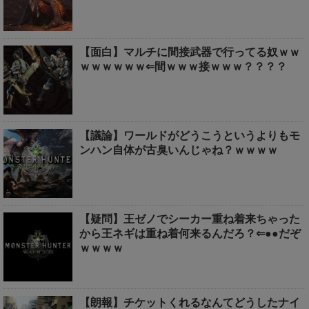
【面白】マルチに間接武器で行ってる奴ｗｗ
ｗｗｗｗｗｗ⇐間ｗｗｗ接ｗｗｗ？？？？
【議論】ワールドがどうこうというよりもモ
ンハン自体が古臭いんじゃね？ｗｗｗｗ
【疑問】王ゼノでシーカー重ね着来ちゃった
から王ネギは重ね着何来るんだろ？⇐●●だぞ
ｗｗｗｗ
【朗報】チケットくれるなんてどうしたナイ