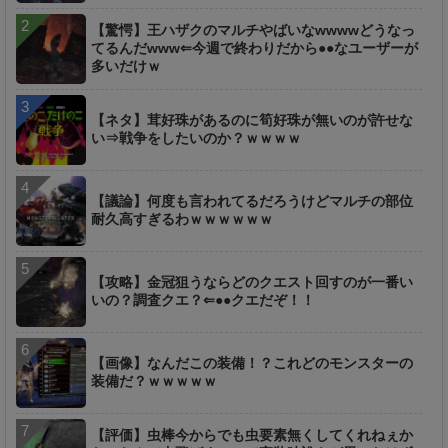
【驚愕】王ハザクのマルチやばいなwwwwどうなっ
てるんだwww⇐今週で終わりだから●●なユーザーが
多いだけｗ
【ネタ】茸好珠があるのに筍好珠が無いのが許せな
い⇒戦争をしたいのか？ｗｗｗｗ
【議論】何度も言われてるだろうけどマルチの部位
耐久高すぎるわｗｗｗｗｗｗ
【攻略】金冠狙うならどのクエスト回すのが一番い
いの？調査クエ？⇐●●クエだぞ！！
【画像】なんだこの装備！？これどのモンスターの
装備だ？ｗｗｗｗｗ
【評価】虫棒今からでも虫要素無くしてくれねぇか