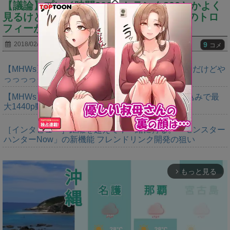
【議論】プレイ時間200とかランク200とかよく
見るけど中々に異常だよな？⇒今HR100のトロ
フィーが丁度●●%くらいだからね
9
2018/02/27
コメ
【MHWs】ゴールドエディションの値段今知ったんだけどや
っっっっっっすwwwww
【MHWs】「Switch2版モンハンワイルズはDLSS込みで最
大1440p動作」
［インタビュー］距離を超えて，一緒に狩る。「モンスター
ハンターNow」の新機能 フレンドリンク開発の狙い
もっと見る
arrow_forward_ios