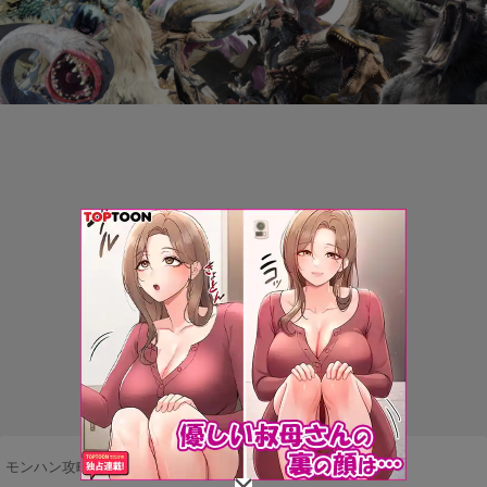
モンハン攻略まとめ隊
>
ネタ・雑談
>