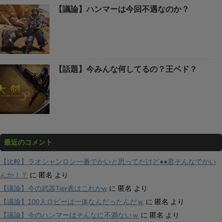
【議論】ハンマーは今回不遇なのか？
【話題】今みんな何してるの？王ベド？
最近のコメント
【比較】ラオシャンロン一番でかいと思ってたけど●●君そんなでかい
んか！？
に
匿名
より
【議論】今の武器Tier表はこれかw
に
匿名
より
【議論】100人ロビーは一体なんだったんだｗ
に
匿名
より
【議論】今のハンマーはそんなに不満ないｗ
に
匿名
より