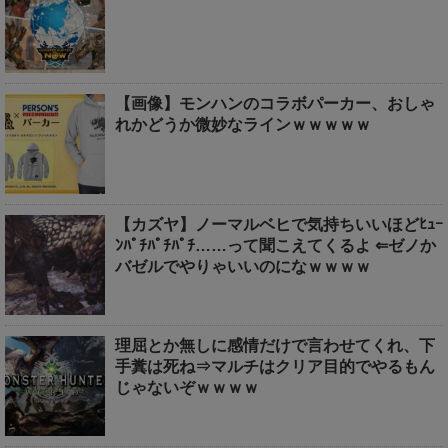
【画像】モンハンのコラボパーカー、おしゃ
れかどうか微妙なラインｗｗｗｗｗ
【カズヤ】ノーマルベヒで気持ちいいほどﾋｭｰ
ﾝﾊﾟﾁﾊﾟﾁﾊﾟﾁ……って聞こえてくるよ ⇐ゼノか
バゼルでやりゃいいのになｗｗｗｗ
理屈とか無しに感情だけで言わせてくれ、下
手糞は死ね⇒マルチはクリア目的でやるもん
じゃないぞｗｗｗｗ