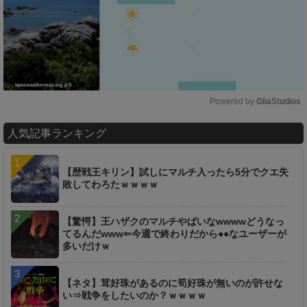
Powered by 
GliaStudios
M
人気記事ランキング
u
t
e
【歴戦王キリン】試しにマルチ入ったら5分でクエ失
敗してわろたｗｗｗｗ
【驚愕】王ハザクのマルチやばいなwwwwどうなっ
てるんだwww⇐今週で終わりだから●●なユーザーが
多いだけｗ
【ネタ】茸好珠があるのに筍好珠が無いのが許せな
い⇒戦争をしたいのか？ｗｗｗｗ