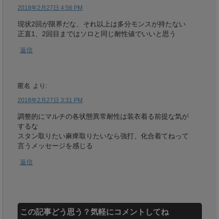
2018年2月27日 4:56 PM
現状2回が限界だな、それ以上は多分モンスが持たない
正直1、2回目まではソロと同じ耐性値でいいと思う
返信
匿名
より:
2018年2月27日 3:31 PM
調整的にマルチの各状態異常耐性は装衣着る前提な気が
するな
スタン取りたい麻痺取りたいなら強打、化合着てねって
言うメッセージを感じる
返信
この記事どう思う？気軽にコメントしてね