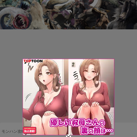
モンハン攻略まとめ隊
>
ネタ・雑談
>