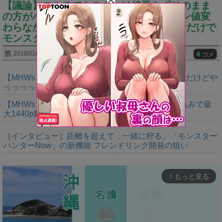
【議論】マルチでもスタンは値弄らずそのまま
の方がハンマー嬉しかったろうな⇒スタン値変
わらなかったらハンマー4人で餅ついてるだけで
モンスター溶けそうｗｗｗｗ
4
2018/02/27
コメ
【MHWs】ゴールドエディションの値段今知ったんだけどや
っっっっっっすwwwww
【MHWs】「Switch2版モンハンワイルズはDLSS込みで最
大1440p動作」
［インタビュー］距離を超えて，一緒に狩る。「モンスター
ハンターNow」の新機能 フレンドリンク開発の狙い
もっと見る
arrow_forward_ios