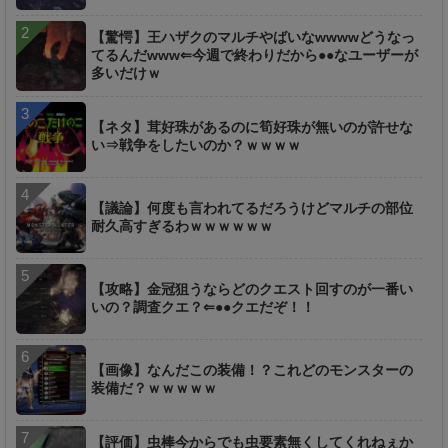
【驚愕】王ハザクのマルチやばいなwwwwどうなっ
てるんだwww⇐今週で終わりだから●●なユーザーが
多いだけｗ
【ネタ】茸好珠があるのに筍好珠が無いのが許せな
い⇒戦争をしたいのか？ｗｗｗｗ
【議論】何度も言われてるだろうけどマルチの部位
耐久高すぎるわｗｗｗｗｗｗ
【攻略】金冠狙うならどのクエスト回すのが一番い
いの？調査クエ？⇐●●クエだぞ！！
【画像】なんだこの装備！？これどのモンスターの
装備だ？ｗｗｗｗｗ
【評価】虫棒今からでも虫要素無くしてくれねぇか