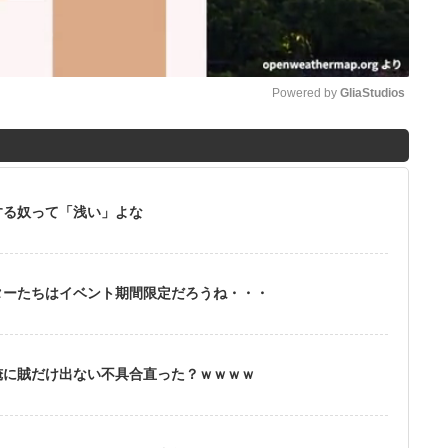
Powered by 
GliaStudios
M
u
t
する奴って「浅い」よな
e
ターたちはイベント期間限定だろうね・・・
俺に賊だけ出ない不具合直った？ｗｗｗｗ