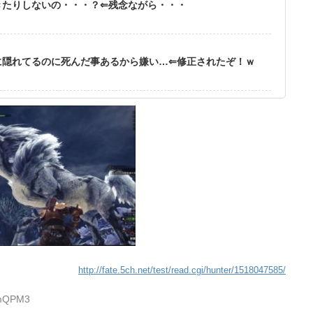
きたりしないの・・・？⇐残念ながら・・・
に隠れてるのに死んだ事あるから嫌い…⇐修正されたぞ！ｗ
http://fate.5ch.net/test/read.cgi/hunter/1518047585/
+mQPM3