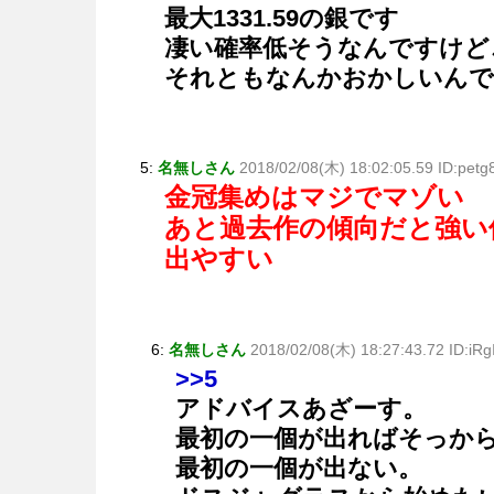
最大1331.59の銀です
凄い確率低そうなんですけど
それともなんかおかしいんで
5:
名無しさん
2018/02/08(木) 18:02:05.59 ID:petg
金冠集めはマジでマゾい
あと過去作の傾向だと強い
出やすい
6:
名無しさん
2018/02/08(木) 18:27:43.72 ID:iR
>>5
アドバイスあざーす。
最初の一個が出ればそっか
最初の一個が出ない。