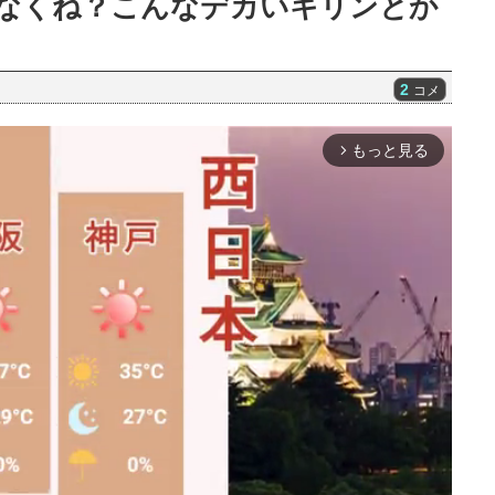
なくね？こんなデカいキリンとか
2
コメ
もっと見る
arrow_forward_ios