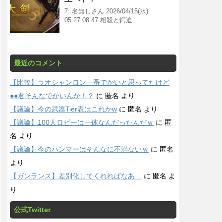
7: 名無しさん 2026/04/15(水)
05:27:08.47 相殺と鍔迫 …
最近のコメント
【比較】ラオシャンロン一番でかいと思ってたけど
●●君そんなでかいんか！？
に
匿名
より
【議論】今の武器Tier表はこれかw
に
匿名
より
【議論】100人ロビーは一体なんだったんだｗ
に
匿
名
より
【議論】今のハンマーはそんなに不満ないｗ
に
匿名
より
【ガンランス】差別化してくれればなあ…
に
匿名
よ
り
公式Twitter