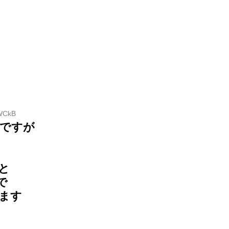
IWCkB
厨ですが
と
で
ます