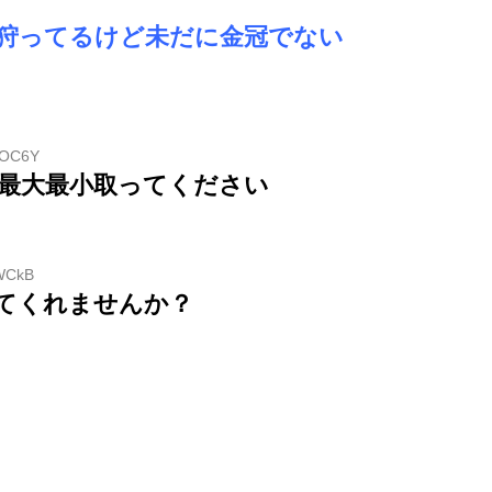
狩ってるけど未だに金冠でない
mOC6Y
で最大最小取ってください
IWCkB
けてくれませんか？