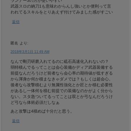
ランナー3の方が使いやすい
武器スロの納刀1も意味わからんし強いとか便利って言
われてるスキルをとりあえず付けてみました感がすごい
返信
匿名
より:
2018年3月1日 11:49 AM
なんで剛刃研磨入れてるのに砥石高速化入れないの？
弱特積んでるってことは会心装備かディア武器装備する
前提なんだろうけど前者なら会心率の期待値が低すぎる
から渾身か何か積まなきゃダメでは？もしくは超会心。
後者なら攻撃積むより無属性強化とか匠とか積む必要性
があるし一体何を積む前提での装備なのかがよく分から
ない。スタ急ついてるってことは双とか弓なんだろうけ
ど弓なら体術必須だしなぁ
あと攻撃は4積めば十分だと思う。
返信