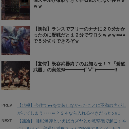
備スキルが微妙すぎて作る気がしない件ｗｗ
ｗｗ
【朗報】ランスでフリーのナナに２０分かか
ったのに歴戦だと１２分でワロタｗｗｗ⇐●●
で５分切りできるぞｗ
【驚愕】既存武器終了のお知らせ！？「覚醒
武器」の実装ｸﾙ━━━━(ﾟ∀ﾟ)━━━━!!
PREV
【悲報】今作で●●を実装しなかったことに不満の声が上
がってしまう‥‥⇐ＰＳ４なら入れるべきだったのに
NEXT
【議論】 睡眠爆弾といえばカズヤとか竜撃砲で起こすや
ついるけど、普通は捕獲ネットで起爆するんだよね？