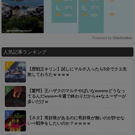
Powered by 
GliaStudios
M
人気記事ランキング
u
t
e
【歴戦王キリン】試しにマルチ入ったら5分でクエ失
敗してわろたｗｗｗｗ
【驚愕】王ハザクのマルチやばいなwwwwどうなっ
てるんだwww⇐今週で終わりだから●●なユーザーが
多いだけｗ
【ネタ】茸好珠があるのに筍好珠が無いのが許せな
い⇒戦争をしたいのか？ｗｗｗｗ