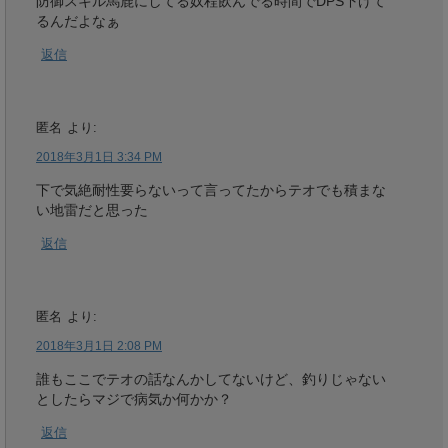
防御スキル馬鹿にしてる奴程飲んでる時間でDPS下げて
るんだよなぁ
返信
匿名
より:
2018年3月1日 3:34 PM
下で気絶耐性要らないって言ってたからテオでも積まな
い地雷だと思った
返信
匿名
より:
2018年3月1日 2:08 PM
誰もここでテオの話なんかしてないけど、釣りじゃない
としたらマジで病気か何かか？
返信