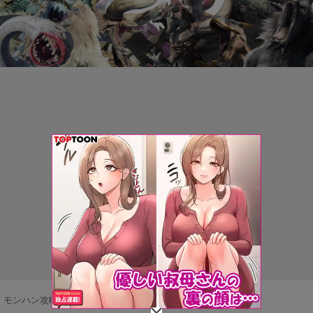
モンハン攻略まとめ隊
>
武器・防具
>