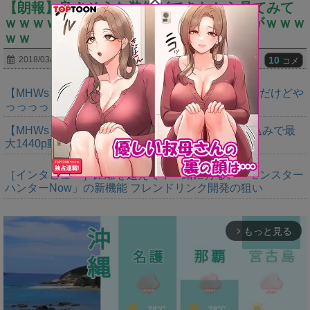
【朗報】良さそうな装備ができたから見てみて
ｗｗｗｗｗｗ⇐ツッコミどころあるんだがｗｗｗ
ｗｗ
10
2018/03/01
コメ
【MHWs】ゴールドエディションの値段今知ったんだけどや
っっっっっっすwwwww
【MHWs】「Switch2版モンハンワイルズはDLSS込みで最
大1440p動作」
［インタビュー］距離を超えて，一緒に狩る。「モンスター
ハンターNow」の新機能 フレンドリンク開発の狙い
もっと見る
arrow_forward_ios