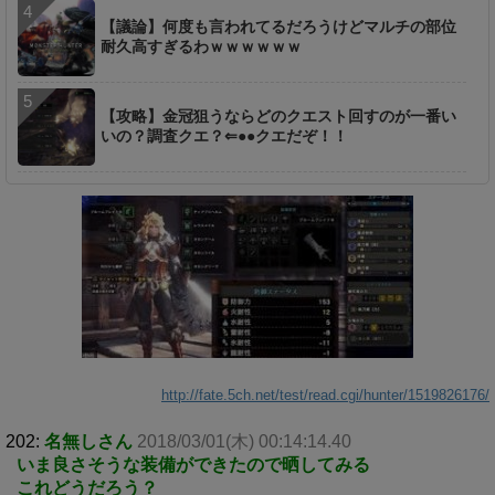
【議論】何度も言われてるだろうけどマルチの部位
耐久高すぎるわｗｗｗｗｗｗ
【攻略】金冠狙うならどのクエスト回すのが一番い
いの？調査クエ？⇐●●クエだぞ！！
http://fate.5ch.net/test/read.cgi/hunter/1519826176/
202:
名無しさん
2018/03/01(木) 00:14:14.40
いま良さそうな装備ができたので晒してみる
これどうだろう？