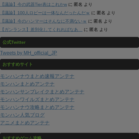
【議論】今の武器Tier表はこれかw
に
匿名
より
【議論】100人ロビーは一体なんだったんだｗ
に
匿名
より
【議論】今のハンマーはそんなに不満ないｗ
に
匿名
より
【ガンランス】差別化してくれればなあ…
に
匿名
より
公式Twitter
Tweets by MH_official_JP
おすすめサイト
モンハンナウまとめ速報アンテナ
モンハンまとめアンテナ
モンハンサンブレイクまとめアンテナ
モンハンワイルズまとめアンテナ
モンハンナウ攻略まとめアンテナ
モンハン人気ブログ
アニメまとめアンテナ
おすすめゲーム攻略