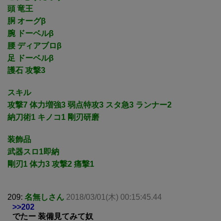
頭 竜王
胴 オーグβ
腕 ドーベルβ
腰 ディアブロβ
足 ドーベルβ
護石 攻撃3
スキル
攻撃7 体力増強3 弱点特攻3 スタ急3 ランナー2
納刀術1 キノコ1 剛刃研磨
装飾品
武器スロ1即納
剛刃1 体力3 攻撃2 痛撃1
209:
名無しさん
2018/03/01(木) 00:15:45.44
>>202
でたー 装備見てみて奴