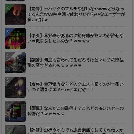
【驚愕】王ハザクのマルチやばいなwwwwどうなっ
てるんだwww⇐今週で終わりだから●●なユーザーが
多いだけｗ
【ネタ】茸好珠があるのに筍好珠が無いのが許せな
い⇒戦争をしたいのか？ｗｗｗｗ
【議論】何度も言われてるだろうけどマルチの部位
耐久高すぎるわｗｗｗｗｗｗ
【攻略】金冠狙うならどのクエスト回すのが一番い
いの？調査クエ？⇐●●クエだぞ！！
【画像】なんだこの装備！？これどのモンスターの
装備だ？ｗｗｗｗｗ
【評価】虫棒今からでも虫要素無くしてくれねぇか