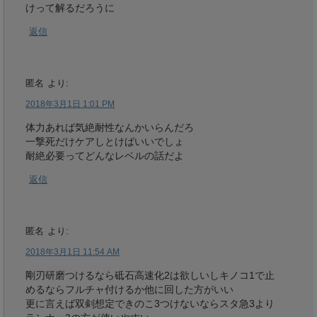
けって解るだろうに
返信
匿名
より:
2018年3月1日 1:01 PM
体力あれば気絶耐性なんかいらんだろ
一撃死だけケアしとけばいいでしょ
耐絶必要ってどんなレベルの話だよ
返信
匿名
より:
2018年3月1日 11:54 AM
剛刃研磨つけるなら砥石高速化2は欲しいしキノコ1で止
めるならフルチャ付けるか他に回した方がいい
更に言えば双剣想定できのこ3つけないならスタ急3より