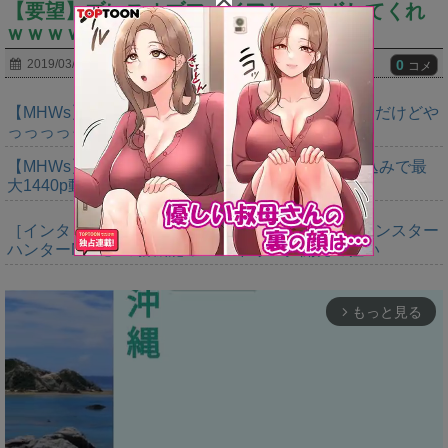
【要望】ブレスオブファイアとコラボしてくれ
ｗｗｗｗｗｗｗｗ
0
2019/03/30
コメ
【MHWs】ゴールドエディションの値段今知ったんだけどや
っっっっっっすwwwww
【MHWs】「Switch2版モンハンワイルズはDLSS込みで最
大1440p動作」
［インタビュー］距離を超えて，一緒に狩る。「モンスター
ハンターNow」の新機能 フレンドリンク開発の狙い
もっと見る
arrow_forward_ios