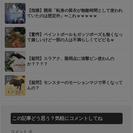
【指摘】開発「転身の装衣が無敵時間として使われ
ていたのは想定外」⇐これｗｗｗｗｗ
【驚愕】ペイントボールもガッツポーズも無くなっ
て嬉しいけど一部の人は不満らしくてビビるｗ
【疑問】スラアク、龍弱点に強撃ビン使わんの
か？？？？
【疑問】モンスターのモーションマジで早くなって
んの？
この記事どう思う？気軽にコメントしてね
コメント
※