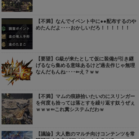
【不満】なんでイベント中に●●配布するのや
めたんだよ‥‥おかしいだろ！！！！！！
【要望】G級が来たとして仮に装備が引き継
げるなら集める意味あるけど過去作じゃ無理
なんだもんね‥‥⇐え？ｗｗ
【不満】マムの痕跡拾いたいのにスリンガー
を何度も拾っては落とすを繰り返す奴うぜぇ
ｗｗｗ⇐これ糞システムだわｗ
【議論】大人数のマルチ向けコンテンツを常