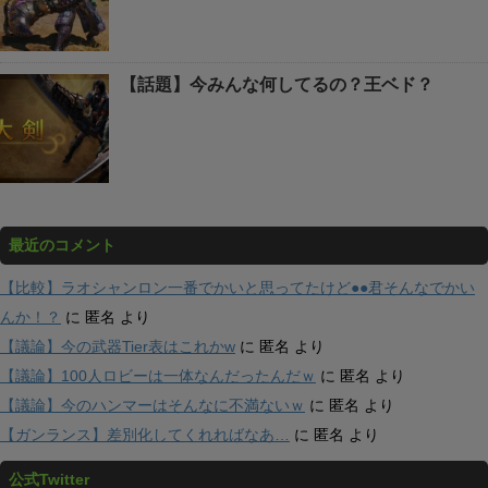
【話題】今みんな何してるの？王ベド？
最近のコメント
【比較】ラオシャンロン一番でかいと思ってたけど●●君そんなでかい
んか！？
に
匿名
より
【議論】今の武器Tier表はこれかw
に
匿名
より
【議論】100人ロビーは一体なんだったんだｗ
に
匿名
より
【議論】今のハンマーはそんなに不満ないｗ
に
匿名
より
【ガンランス】差別化してくれればなあ…
に
匿名
より
公式Twitter