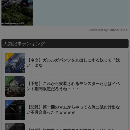
Powered by 
GliaStudios
M
人気記事ランキング
u
t
e
【ネタ】ガルルガパンツを丸出しにする奴って「浅
い」よな
【予想】これから実装されるモンスターたちはイベ
ント期間限定だろうね・・・
【悲報】第一回のマムからやってる俺に賊だけ出な
い不具合直った？ｗｗｗｗ