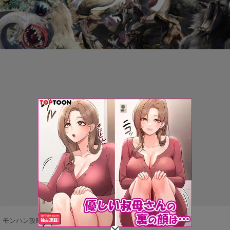
モンハン攻略まとめ隊
>
不満・要望
>