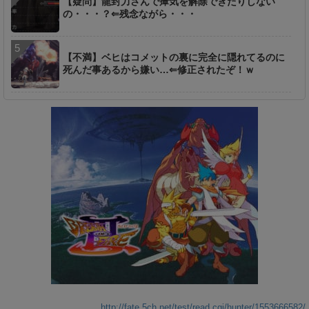
【疑問】龍封力さんで瘴気を解除できたりしない
の・・・？⇐残念ながら・・・
【不満】ベヒはコメットの裏に完全に隠れてるのに
死んだ事あるから嫌い…⇐修正されたぞ！ｗ
http://fate.5ch.net/test/read.cgi/hunter/1553666582/