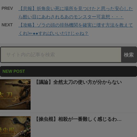
PREV
【悲報】折角良い死に場所を見つけたと思った安心した
ら酷い目にあわされるあのモンスター可哀想・・・
NEXT
【攻略】ゾラの頭の排熱機関を確実に壊す方法を教えて
くれ!⇐●●すればいいだけじゃね？
NEW POST
【議論】全然太刀の使い方が分からない
【操虫棍】相殺が一番難しく感じるわ…