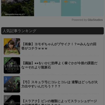
Powered by 
GliaStudios
M
人気記事ランキング
u
t
e
【画像】ヨモギちゃんがブサイク！？⇐みんなの回
答がコチラｗｗｗ
【議論】●●をいかに効率よく稼ぐかが今後の課題だ
な⇒それより龍脈石
【弓】スキュラ弓にコレとコレは 連撃はどっちが火
力出やすいんだろう？？？
【スラアク】ビンの種類によってスラッシュゲージ