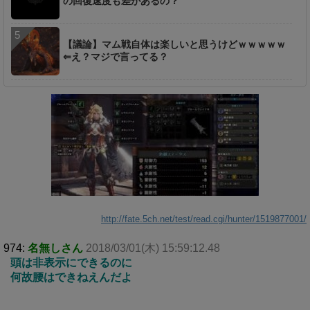
の回復速度も差があるの？
【議論】マム戦自体は楽しいと思うけどｗｗｗｗｗ
⇐え？マジで言ってる？
http://fate.5ch.net/test/read.cgi/hunter/1519877001/
974:
名無しさん
2018/03/01(木) 15:59:12.48
頭は非表示にできるのに
何故腰はできねえんだよ