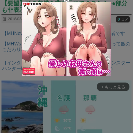
【要望】頭の装備を非表示にできるなら●●部分
も非表示にしてほしいんだがｗｗｗｗｗ
0
2018/03/01
コメ
【MHNow】週間1000は上積みの上積みなんで異常者です
【MHWs】やっぱいただきますの大切さ語るだけあって飯の
こだわり凄いよね
［インタビュー］距離を超えて，一緒に狩る。「モンスター
ハンターNow」の新機能 フレンドリンク開発の狙い
もっと見る
arrow_forward_ios