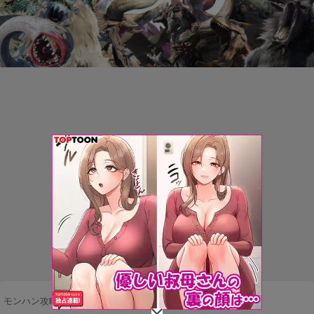
モンハン攻略まとめ隊
>
武器・防具
>