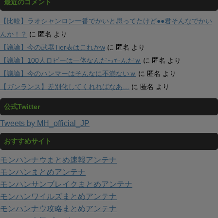
最近のコメント
【比較】ラオシャンロン一番でかいと思ってたけど●●君そんなでかい
んか！？
に
匿名
より
【議論】今の武器Tier表はこれかw
に
匿名
より
【議論】100人ロビーは一体なんだったんだｗ
に
匿名
より
【議論】今のハンマーはそんなに不満ないｗ
に
匿名
より
【ガンランス】差別化してくれればなあ…
に
匿名
より
公式Twitter
Tweets by MH_official_JP
おすすめサイト
モンハンナウまとめ速報アンテナ
モンハンまとめアンテナ
モンハンサンブレイクまとめアンテナ
モンハンワイルズまとめアンテナ
モンハンナウ攻略まとめアンテナ