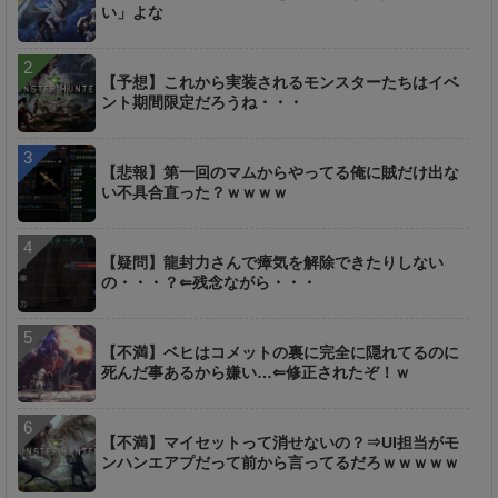
い」よな
【予想】これから実装されるモンスターたちはイベ
ント期間限定だろうね・・・
【悲報】第一回のマムからやってる俺に賊だけ出な
い不具合直った？ｗｗｗｗ
【疑問】龍封力さんで瘴気を解除できたりしない
の・・・？⇐残念ながら・・・
【不満】ベヒはコメットの裏に完全に隠れてるのに
死んだ事あるから嫌い…⇐修正されたぞ！ｗ
【不満】マイセットって消せないの？⇒UI担当がモ
ンハンエアプだって前から言ってるだろｗｗｗｗｗ