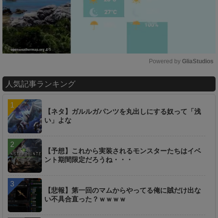
Powered by 
GliaStudios
M
人気記事ランキング
u
t
e
【ネタ】ガルルガパンツを丸出しにする奴って「浅
い」よな
【予想】これから実装されるモンスターたちはイベ
ント期間限定だろうね・・・
【悲報】第一回のマムからやってる俺に賊だけ出な
い不具合直った？ｗｗｗｗ