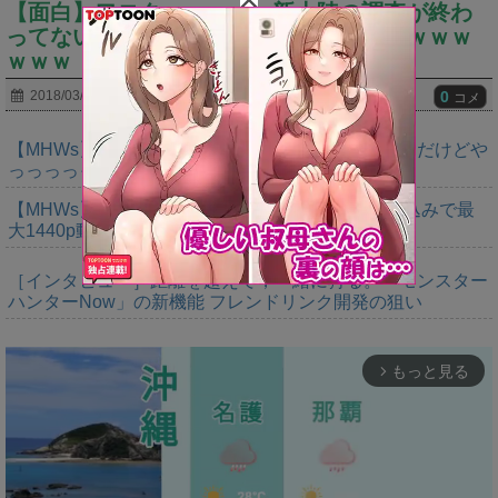
【面白】ワロタｗｗｗｗｗ新大陸の調査が終わ
ってないのにもてはやされる理由が判明ｗｗｗ
ｗｗｗ
0
2018/03/03
コメ
【MHWs】ゴールドエディションの値段今知ったんだけどや
っっっっっっすwwwww
【MHWs】「Switch2版モンハンワイルズはDLSS込みで最
大1440p動作」
［インタビュー］距離を超えて，一緒に狩る。「モンスター
ハンターNow」の新機能 フレンドリンク開発の狙い
もっと見る
arrow_forward_ios