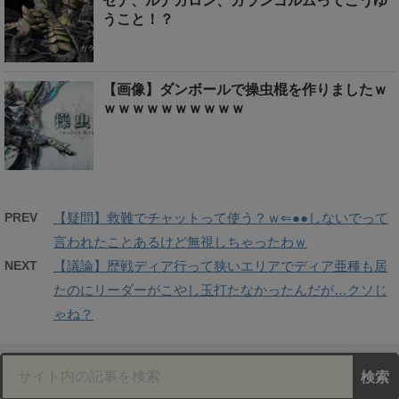
ゼナ、ルナガロン、ガランゴルムってこうゆ
うこと！？
【画像】ダンボールで操虫棍を作りましたｗ
ｗｗｗｗｗｗｗｗｗｗ
PREV
【疑問】救難でチャットって使う？ｗ⇐●●しないでって
言われたことあるけど無視しちゃったわｗ
NEXT
【議論】歴戦ディア行って狭いエリアでディア亜種も居
たのにリーダーがこやし玉打たなかったんだが…クソじ
ゃね？