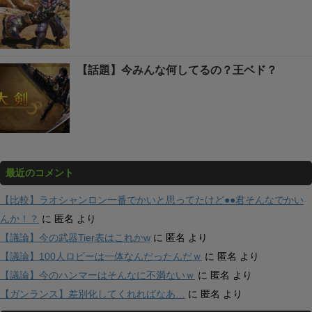
【話題】今みんな何してるの？王ベド？
最近のコメント
【比較】ラオシャンロン一番でかいと思ってたけど●●君そんなでかい
んか！？
に
匿名
より
【議論】今の武器Tier表はこれかw
に
匿名
より
【議論】100人ロビーは一体なんだったんだｗ
に
匿名
より
【議論】今のハンマーはそんなに不満ないｗ
に
匿名
より
【ガンランス】差別化してくれればなあ…
に
匿名
より