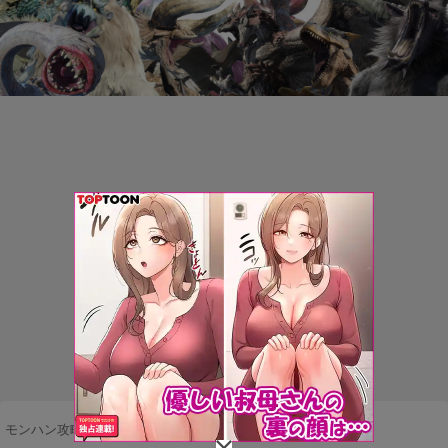
モンハン攻略まとめ隊
>
ネタ・雑談
>