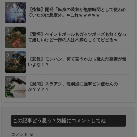
【指摘】開発「転身の装衣が無敵時間として使われ
ていたのは想定外」⇐これｗｗｗｗｗ
【驚愕】ペイントボールもガッツポーズも無くなっ
て嬉しいけど一部の人は不満らしくてビビるｗ
【悲報】モンハン、何て言うかぶっ飛んだ要素が無
いよな！？
【疑問】スラアク、龍弱点に強撃ビン使わんの
か？？？？
この記事どう思う？気軽にコメントしてね
コメント
※