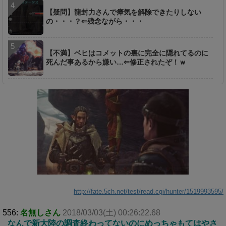
【疑問】龍封力さんで瘴気を解除できたりしない
の・・・？⇐残念ながら・・・
【不満】ベヒはコメットの裏に完全に隠れてるのに
死んだ事あるから嫌い…⇐修正されたぞ！ｗ
http://fate.5ch.net/test/read.cgi/hunter/1519993595/
556:
名無しさん
2018/03/03(土) 00:26:22.68
なんで新大陸の調査終わってないのにめっちゃもてはやさ