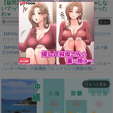
【疑問】救難でチャットって使う？ｗ⇐●●しな
いでって言われたことあるけど無視しちゃった
わｗ
3
2018/03/03
コメ
【MHWs】ゴールドエディションの値段今知ったんだけどや
っっっっっっすwwwww
【MHWs】「Switch2版モンハンワイルズはDLSS込みで最
大1440p動作」
［インタビュー］距離を超えて，一緒に狩る。「モンスター
ハンターNow」の新機能 フレンドリンク開発の狙い
もっと見る
arrow_forward_ios