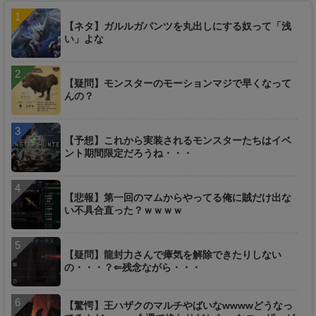
【ネタ】ガルルガパンツを丸出しにする奴って「浅
い」よな
【疑問】モンスターのモーションマジで早くなって
んの？
【予想】これから実装されるモンスターたちはイベ
ント期間限定だろうね・・・
【悲報】第一回のマムからやってる俺に賊だけ出な
い不具合直った？ｗｗｗｗ
【疑問】龍封力さんで瘴気を解除できたりしない
の・・・？⇐残念ながら・・・
【驚愕】王ハザクのマルチやばいなwwwwどうなっ