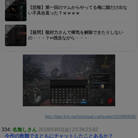
【悲報】第一回のマムからやってる俺に賊だけ出な
い不具合直った？ｗｗｗｗ
【疑問】龍封力さんで瘴気を解除できたりしない
の・・・？⇐残念ながら・・・
http://fate.5ch.net/test/read.cgi/hunter/1519993595/
334:
名無しさん
2018/03/02(金) 23:39:23.82
今作の救難でまともにチャットしたことあるか？