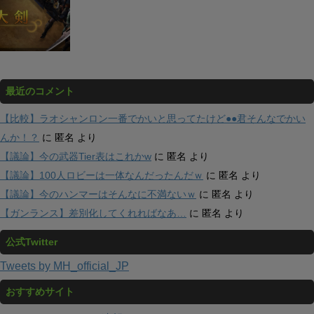
最近のコメント
【比較】ラオシャンロン一番でかいと思ってたけど●●君そんなでかい
んか！？
に
匿名
より
【議論】今の武器Tier表はこれかw
に
匿名
より
【議論】100人ロビーは一体なんだったんだｗ
に
匿名
より
【議論】今のハンマーはそんなに不満ないｗ
に
匿名
より
【ガンランス】差別化してくれればなあ…
に
匿名
より
公式Twitter
Tweets by MH_official_JP
おすすめサイト