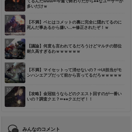
てるんだwww⇐今週で終わりだから●●なユーザーが
多いだけｗ
【不満】ベヒはコメットの裏に完全に隠れてるのに
死んだ事あるから嫌い…⇐修正されたぞ！ｗ
【議論】何度も言われてるだろうけどマルチの部位
耐久高すぎるわｗｗｗｗｗｗ
【不満】マイセットって消せないの？⇒UI担当がモ
ンハンエアプだって前から言ってるだろｗｗｗｗｗ
【攻略】金冠狙うならどのクエスト回すのが一番い
いの？調査クエ？⇐●●クエだぞ！！
みんなのコメント