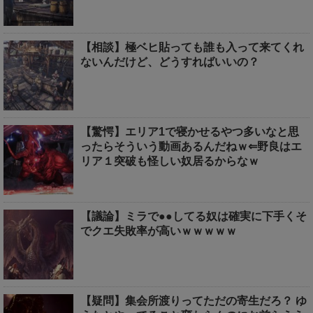
【相談】極ベヒ貼っても誰も入って来てくれ
ないんだけど、どうすればいいの？
【驚愕】エリア1で寝かせるやつ多いなと思
ったらそういう動画あるんだねｗ⇐野良はエ
リア１突破も怪しい奴居るからなｗ
【議論】ミラで●●してる奴は確実に下手くそ
でクエ失敗率が高いｗｗｗｗｗ
【疑問】集会所渡りってただの寄生だろ？ ゆ