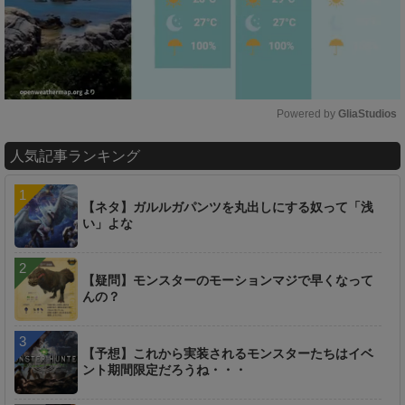
Powered by 
GliaStudios
M
人気記事ランキング
u
t
e
【ネタ】ガルルガパンツを丸出しにする奴って「浅
い」よな
【疑問】モンスターのモーションマジで早くなって
んの？
【予想】これから実装されるモンスターたちはイベ
ント期間限定だろうね・・・