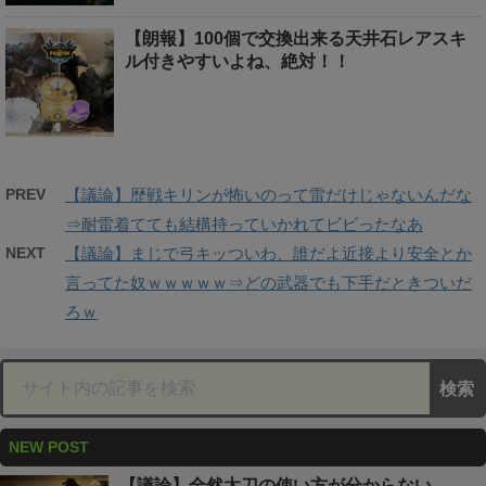
【朗報】100個で交換出来る天井石レアスキ
ル付きやすいよね、絶対！！
PREV
【議論】歴戦キリンが怖いのって雷だけじゃないんだな
⇒耐雷着てても結構持っていかれてビビったなあ
NEXT
【議論】まじで弓キッついわ、誰だよ近接より安全とか
言ってた奴ｗｗｗｗｗ⇒どの武器でも下手だときついだ
ろｗ
NEW POST
【議論】全然太刀の使い方が分からない