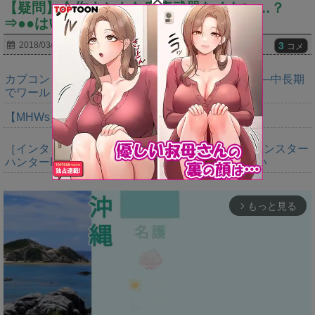
【疑問】今作まともな麻痺武器なくない…？
⇒●●はいいぞｗｗｗｗｗｗ
3
2018/03/11
コメ
カプコン「『モンハンワイルズ』販売は“改善傾向”―中長期
でワールド超え目指す」
【MHWs】なぁ…トリマックスってなに？
［インタビュー］距離を超えて，一緒に狩る。「モンスター
ハンターNow」の新機能 フレンドリンク開発の狙い
もっと見る
arrow_forward_ios