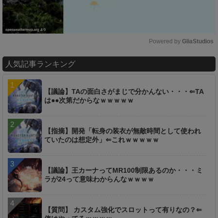
Powered by 
GliaStudios
M
人気記事ランキング
u
t
e
【議論】TAの面白さがまじで分かんない・・・⇐TA
は●●次第だからなｗｗｗｗｗ
【指摘】開発「転身の装衣が無敵時間として使われ
ていたのは想定外」⇐これｗｗｗｗｗ
【議論】王カーナってMR100制限あるのか・・・ミ
ラが24って意味わからんなｗｗｗｗ
【質問】 カスタム強化でスロットって有りなの？⇐