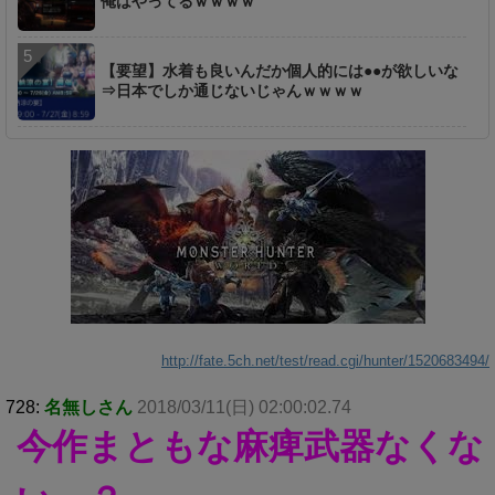
俺はやってるｗｗｗｗ
【要望】水着も良いんだか個人的には●●が欲しいな
⇒日本でしか通じないじゃんｗｗｗｗ
http://fate.5ch.net/test/read.cgi/hunter/1520683494/
728:
名無しさん
2018/03/11(日) 02:00:02.74
今作まともな麻痺武器なくな