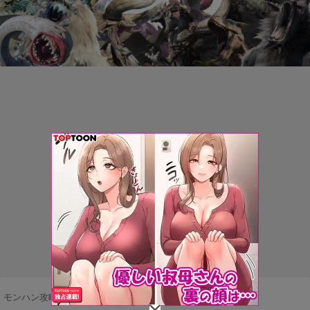
モンハン攻略まとめ隊
>
ネタ・雑談
>