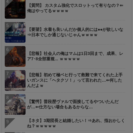
【質問】 カスタム強化でスロットって有りなの？⇐
俺はやってるｗｗｗｗ
【要望】水着も良いんだか個人的には●●が欲しいな
⇒日本でしか通じないじゃんｗｗｗｗ
【悲報】社会人の俺はマムは1日3回まで、成果、レ
ア7･8全部重複... ｗｗｗｗｗ
【悲報】初めて極ベヒ行って救難で来てくれた上手
いガンスに「ヘタクソ！」って言われた…⇐何した
んだよｗ
【驚愕】普段歴ヴァルで面接してるやついたんだ
が…⇐仕方ない場合もあるからな…
【ネタ】3期団長と結婚したい！⇒あれ、指おかしく
ね？ｗｗｗｗｗ