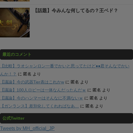
【話題】今みんな何してるの？王ベド？
最近のコメント
【比較】ラオシャンロン一番でかいと思ってたけど●●君そんなでかい
んか！？
に
匿名
より
【議論】今の武器Tier表はこれかw
に
匿名
より
【議論】100人ロビーは一体なんだったんだｗ
に
匿名
より
【議論】今のハンマーはそんなに不満ないｗ
に
匿名
より
【ガンランス】差別化してくれればなあ…
に
匿名
より
公式Twitter
Tweets by MH_official_JP