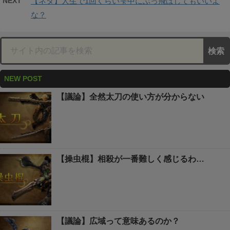
NEXT
【ネタ】人生で1回くらい雫中にぶっ飛ばしてもいいよ
な？
NEW POST
【議論】全然太刀の使い方が分からない
【操虫棍】相殺が一番難しく感じるわ…
【議論】広域って意味あるのか？