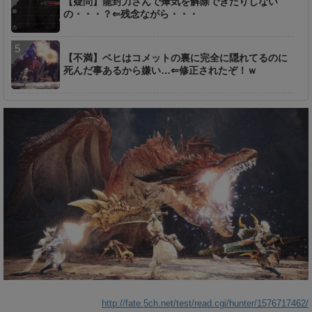
【疑問】龍封力さんで瘴気を解除できたりしない
の・・・？⇐残念ながら・・・
【不満】ベヒはコメットの裏に完全に隠れてるのに
死んだ事あるから嫌い…⇐修正されたぞ！ｗ
http://fate.5ch.net/test/read.cgi/hunter/1576717462/