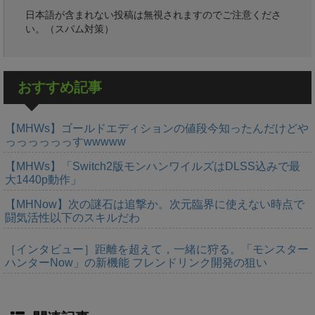
日本語が含まれない投稿は無視されますのでご注意くださ
い。（スパム対策）
おすすめ記事
【MHWs】ゴールドエディションの値段今知ったんだけどや
っっっっっっすwwwww
【MHWs】「Switch2版モンハンワイルズはDLSS込みで最
大1440p動作」
【MHNow】次の謎石は追撃か。次元臨界に使えない時点で
闘気活性以下のスキルだわ
［インタビュー］距離を超えて，一緒に狩る。「モンスター
ハンターNow」の新機能 フレンドリンク開発の狙い