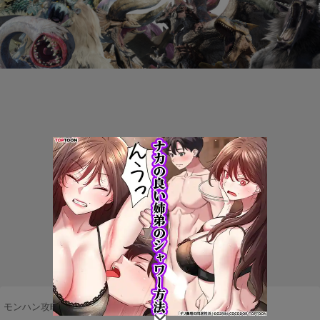
モンハン攻略まとめ隊
>
ネタ・雑談
>