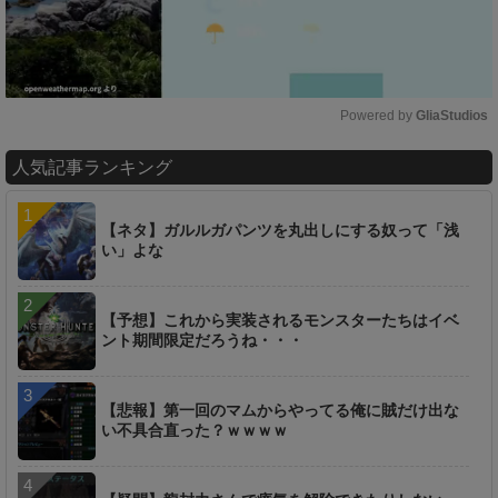
Powered by 
GliaStudios
M
人気記事ランキング
u
t
e
【ネタ】ガルルガパンツを丸出しにする奴って「浅
い」よな
【予想】これから実装されるモンスターたちはイベ
ント期間限定だろうね・・・
【悲報】第一回のマムからやってる俺に賊だけ出な
い不具合直った？ｗｗｗｗ