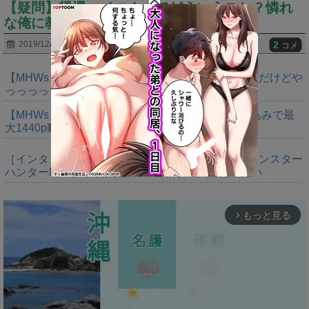
【疑問】帰還ハイエナってどういうこと？憐れ
な俺に教えてくれ。。。
2
2019/12/19
コメ
【MHWs】ゴールドエディションの値段今知ったんだけどや
っっっっっっすwwwww
【MHWs】「Switch2版モンハンワイルズはDLSS込みで最
大1440p動作」
［インタビュー］距離を超えて，一緒に狩る。「モンスター
ハンターNow」の新機能 フレンドリンク開発の狙い
もっと見る
arrow_forward_ios