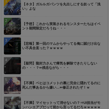
【ネタ】ガルルガパンツを丸出しにする奴って「浅
い」よな
【予想】これから実装されるモンスターたちはイベ
ント期間限定だろうね・・・
【悲報】第一回のマムからやってる俺に賊だけ出な
い不具合直った？ｗｗｗｗ
【疑問】龍封力さんで瘴気を解除できたりしない
の・・・？⇐残念ながら・・・
【不満】ベヒはコメットの裏に完全に隠れてるのに
死んだ事あるから嫌い…⇐修正されたぞ！ｗ
【不満】マイセットって消せないの？⇒UI担当がモ
ンハンエアプだって前から言ってるだろｗｗｗｗｗ