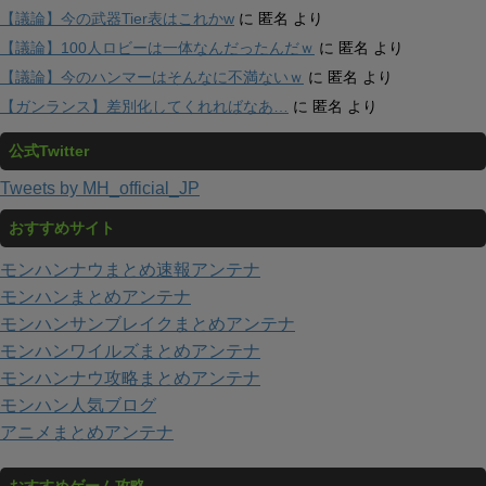
【議論】今の武器Tier表はこれかw
に
匿名
より
【議論】100人ロビーは一体なんだったんだｗ
に
匿名
より
【議論】今のハンマーはそんなに不満ないｗ
に
匿名
より
【ガンランス】差別化してくれればなあ…
に
匿名
より
公式Twitter
Tweets by MH_official_JP
おすすめサイト
モンハンナウまとめ速報アンテナ
モンハンまとめアンテナ
モンハンサンブレイクまとめアンテナ
モンハンワイルズまとめアンテナ
モンハンナウ攻略まとめアンテナ
モンハン人気ブログ
アニメまとめアンテナ
おすすめゲーム攻略