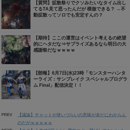
【質問】拡散祭りでクソみたいなタイム出し
てるTA見て思ったんだが 模倣できる？ →不
動拡散ってソロでも安定すんの？
【期待】ここの運営はイベント考えるの絶望
的にヘタだな⇒サプライズあるなら明日の大
感謝祭だなｗｗｗｗ
【朗報】6月7日(水)23時「モンスターハンタ
ーライズ：サンブレイク スペシャルプログラ
ム Final」配信決定！！
PREV
【議論】チャットが使いづらいの意味が未だにわからん
のだがｗｗｗｗｗ