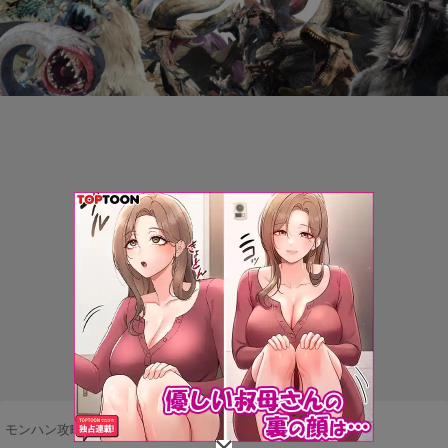
モンハン攻略まとめ隊
>
ネタ・雑談
>