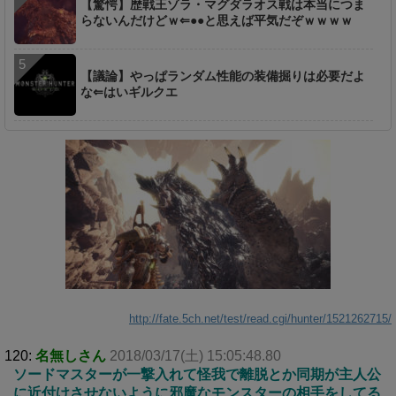
【驚愕】歴戦王ゾラ・マグダラオス戦は本当につま
らないんだけどｗ⇐●●と思えば平気だぞｗｗｗｗ
【議論】やっぱランダム性能の装備掘りは必要だよ
な⇐はいギルクエ
http://fate.5ch.net/test/read.cgi/hunter/1521262715/
120:
名無しさん
2018/03/17(土) 15:05:48.80
ソードマスターが一撃入れて怪我で離脱とか同期が主人公
に近付けさせないように邪魔なモンスターの相手をしてる