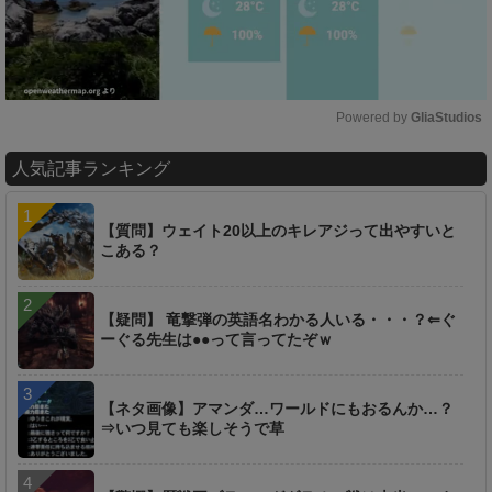
Powered by 
GliaStudios
M
人気記事ランキング
u
t
e
【質問】ウェイト20以上のキレアジって出やすいと
こある？
【疑問】 竜撃弾の英語名わかる人いる・・・？⇐ぐ
ーぐる先生は●●って言ってたぞｗ
【ネタ画像】アマンダ…ワールドにもおるんか…？
⇒いつ見ても楽しそうで草