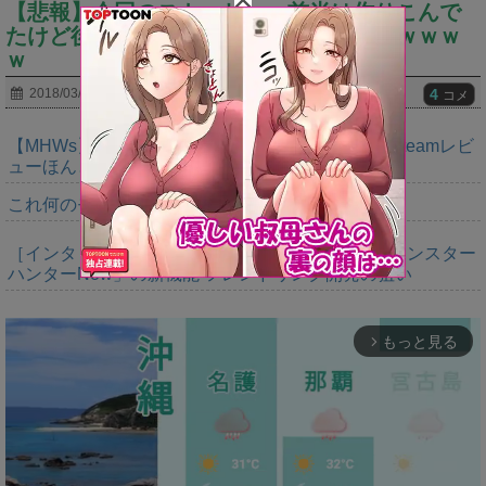
【悲報】今回のストーリー、前半は作りこんで
たけど後半になって力尽きた感あるよねｗｗｗ
ｗ
4
2018/03/17
コメ
【MHWs】正論パンチからキツい皮肉まで書けるSteamレビ
ューほんと好き
これ何のモンスターなのか未だにわからん
［インタビュー］距離を超えて，一緒に狩る。「モンスター
ハンターNow」の新機能 フレンドリンク開発の狙い
もっと見る
arrow_forward_ios