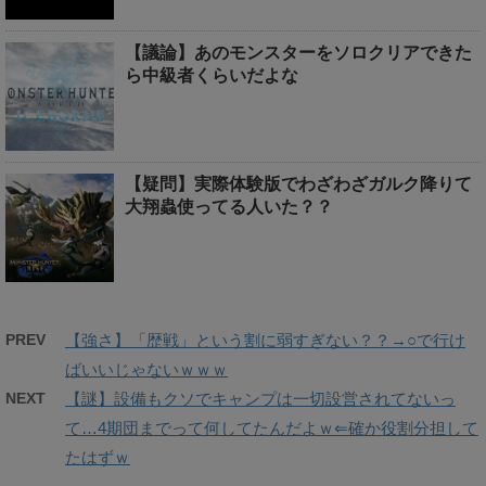
【議論】あのモンスターをソロクリアできた
ら中級者くらいだよな
【疑問】実際体験版でわざわざガルク降りて
大翔蟲使ってる人いた？？
PREV
【強さ】「歴戦」という割に弱すぎない？？→○で行け
ばいいじゃないｗｗｗ
NEXT
【謎】設備もクソでキャンプは一切設営されてないっ
て…4期団までって何してたんだよｗ⇐確か役割分担して
たはずｗ