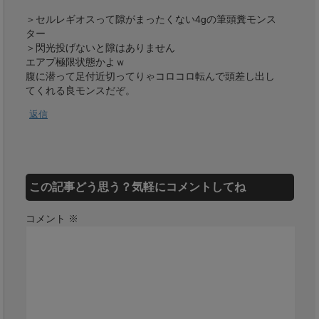
＞セルレギオスって隙がまったくない4gの筆頭糞モンス
ター
＞閃光投げないと隙はありません
エアプ極限状態かよｗ
腹に潜って足付近切ってりゃコロコロ転んで頭差し出し
てくれる良モンスだぞ。
返信
この記事どう思う？気軽にコメントしてね
コメント
※