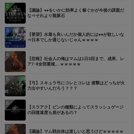
【議論】●●をいかに効率よく稼ぐかが今後の課題だ
な⇒それより龍脈石
【要望】水着も良いんだか個人的には●●が欲しいな
⇒日本でしか通じないじゃんｗｗｗｗ
【悲報】社会人の俺はマムは1日3回まで、成果、レ
ア7･8全部重複... ｗｗｗｗｗ
【弓】スキュラ弓にコレとコレは 連撃はどっちが火
力出やすいんだろう？？？
【スラアク】ビンの種類によってスラッシュゲージ
の回復速度も差があるの？
【議論】マム戦自体は楽しいと思うけどｗｗｗｗｗ