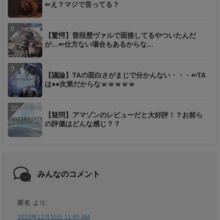
⇐え？マジで言ってる？
【驚愕】普段歴ヴァルで面接してるやついたんだ
が…⇐仕方ない場合もあるからな…
【議論】TAの面白さがまじで分かんない・・・⇐TA
は●●次第だからなｗｗｗｗｗ
【疑問】アマゾンのレビューだと大好評！？お前ら
の評価はどんな感じ？？
みんなのコメント
匿名
より:
2020年12月10日 11:45 AM