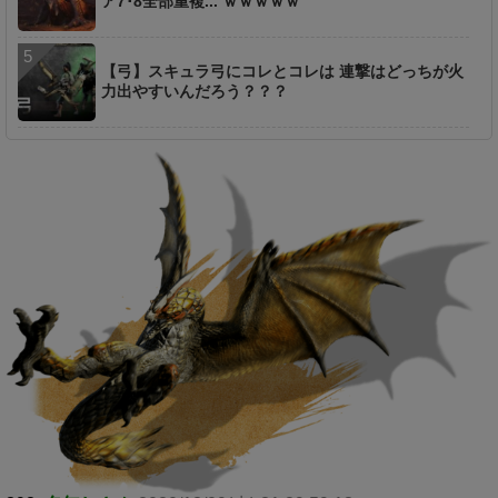
ア7･8全部重複... ｗｗｗｗｗ
【弓】スキュラ弓にコレとコレは 連撃はどっちが火
力出やすいんだろう？？？