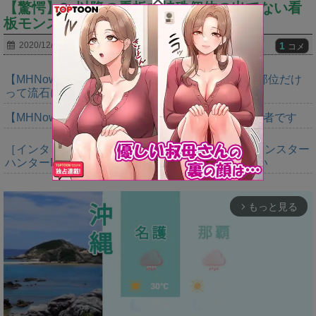
【驚愕】3g以降の看板で特殊個体の出てない看
板モンスがいるってマジ？
1
2020/12/10
コメ
【MHNow】150回は錬成してダブルインパクト２部位だけ
って流石に泣けてくる
【MHNow】週間1000は上積みの上積みなんで異常者です
［インタビュー］距離を超えて，一緒に狩る。「モンスター
ハンターNow」の新機能 フレンドリンク開発の狙い
もっと見る
arrow_forward_ios