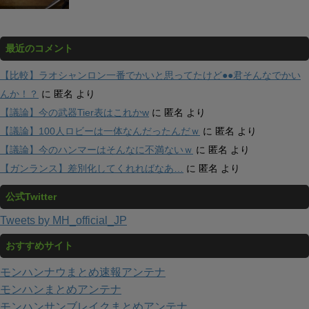
最近のコメント
【比較】ラオシャンロン一番でかいと思ってたけど●●君そんなでかい
んか！？
に
匿名
より
【議論】今の武器Tier表はこれかw
に
匿名
より
【議論】100人ロビーは一体なんだったんだｗ
に
匿名
より
【議論】今のハンマーはそんなに不満ないｗ
に
匿名
より
【ガンランス】差別化してくれればなあ…
に
匿名
より
公式Twitter
Tweets by MH_official_JP
おすすめサイト
モンハンナウまとめ速報アンテナ
モンハンまとめアンテナ
モンハンサンブレイクまとめアンテナ