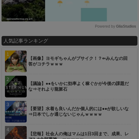
Powered by 
GliaStudios
M
人気記事ランキング
u
t
e
【画像】ヨモギちゃんがブサイク！？⇐みんなの回
答がコチラｗｗｗ
【議論】●●をいかに効率よく稼ぐかが今後の課題だ
な⇒それより龍脈石
【要望】水着も良いんだか個人的には●●が欲しいな
⇒日本でしか通じないじゃんｗｗｗｗ
【悲報】社会人の俺はマムは1日3回まで、成果、レ