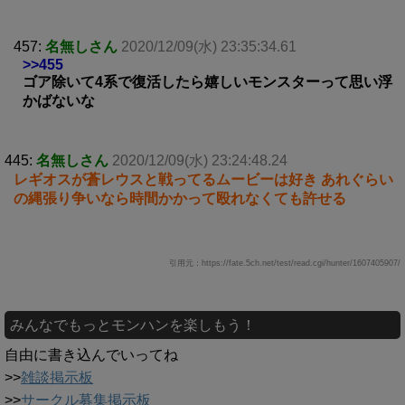
457:
名無しさん
2020/12/09(水) 23:35:34.61
>>455
ゴア除いて4系で復活したら嬉しいモンスターって思い浮
かばないな
445:
名無しさん
2020/12/09(水) 23:24:48.24
レギオスが蒼レウスと戦ってるムービーは好き あれぐらい
の縄張り争いなら時間かかって殴れなくても許せる
引用元：https://fate.5ch.net/test/read.cgi/hunter/1607405907/
みんなでもっとモンハンを楽しもう！
自由に書き込んでいってね
>>
雑談掲示板
>>
サークル募集掲示板