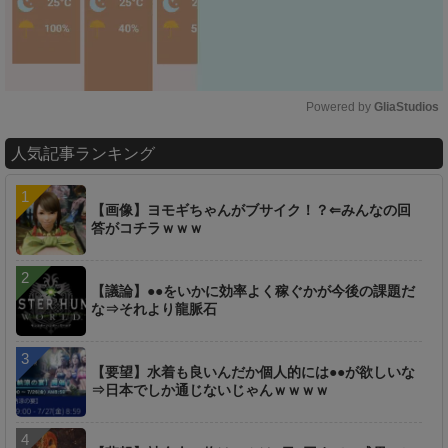
Powered by 
GliaStudios
M
人気記事ランキング
u
t
e
【画像】ヨモギちゃんがブサイク！？⇐みんなの回
答がコチラｗｗｗ
【議論】●●をいかに効率よく稼ぐかが今後の課題だ
な⇒それより龍脈石
【要望】水着も良いんだか個人的には●●が欲しいな
⇒日本でしか通じないじゃんｗｗｗｗ