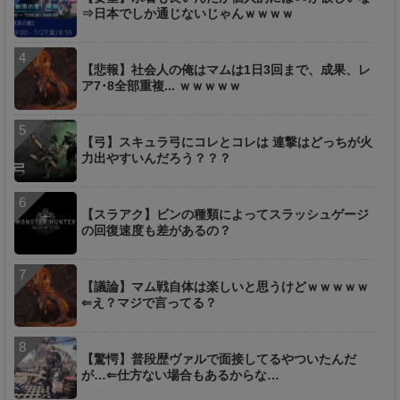
⇒日本でしか通じないじゃんｗｗｗｗ
【悲報】社会人の俺はマムは1日3回まで、成果、レ
ア7･8全部重複... ｗｗｗｗｗ
【弓】スキュラ弓にコレとコレは 連撃はどっちが火
力出やすいんだろう？？？
【スラアク】ビンの種類によってスラッシュゲージ
の回復速度も差があるの？
【議論】マム戦自体は楽しいと思うけどｗｗｗｗｗ
⇐え？マジで言ってる？
【驚愕】普段歴ヴァルで面接してるやついたんだ
が…⇐仕方ない場合もあるからな…