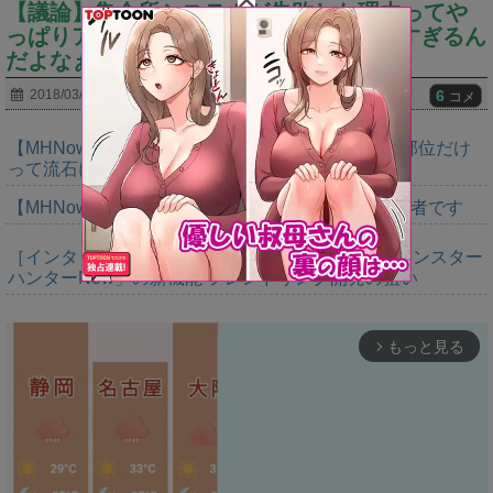
【議論】集会所システムが失敗した理由ってや
っぱりアレのせいなのかな・・・⇐便利すぎるん
だよなぁ…
6
2018/03/21
コメ
【MHNow】150回は錬成してダブルインパクト２部位だけ
って流石に泣けてくる
【MHNow】週間1000は上積みの上積みなんで異常者です
［インタビュー］距離を超えて，一緒に狩る。「モンスター
ハンターNow」の新機能 フレンドリンク開発の狙い
もっと見る
arrow_forward_ios