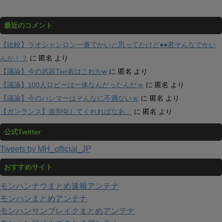
最近のコメント
【比較】ラオシャンロン一番でかいと思ってたけど●●君そんなでかい
んか！？
に
匿名
より
【議論】今の武器Tier表はこれかw
に
匿名
より
【議論】100人ロビーは一体なんだったんだｗ
に
匿名
より
【議論】今のハンマーはそんなに不満ないｗ
に
匿名
より
【ガンランス】差別化してくれればなあ…
に
匿名
より
公式Twitter
Tweets by MH_official_JP
おすすめサイト
モンハンナウまとめ速報アンテナ
モンハンまとめアンテナ
モンハンサンブレイクまとめアンテナ