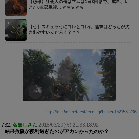
【悲報】社会人の俺はマムは1日3回まで、成果、レ
ア7･8全部重複... ｗｗｗｗｗ
【弓】スキュラ弓にコレとコレは 連撃はどっちが火
力出やすいんだろう？？？
http://fate.5ch.net/test/read.cgi/hunter/1521532736/
732:
名無しさん
2018/03/20(火) 21:33:18.92
結果救援が便利過ぎたのがアカンかったのか？