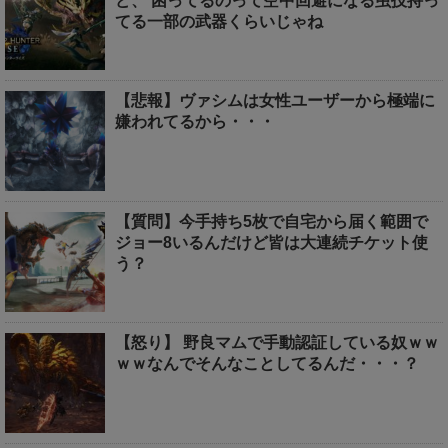
ど、 困ってるのって空中回避になる虫技持っ
てる一部の武器くらいじゃね
【悲報】ヴァシムは女性ユーザーから極端に
嫌われてるから・・・
【質問】今手持ち5枚で自宅から届く範囲で
ジョー8いるんだけど皆は大連続チケット使
う？
【怒り】 野良マムで手動認証している奴ｗｗ
ｗｗなんでそんなことしてるんだ・・・？