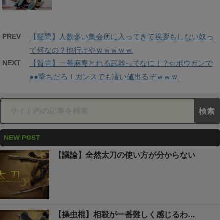
PREV
【疑問】人数多い集会所に入ってきて挨拶もしない奴っ
て何なの？他行けやｗｗｗｗｗ
NEXT
【質問】一番麻痺とれる武器ってなに！？⇐ボウガンで
●●撃ちだろ！ガンスでも凄い値出るぞｗｗｗ
NEW POST
【議論】全然太刀の使い方が分からない
【操虫棍】相殺が一番難しく感じるわ…