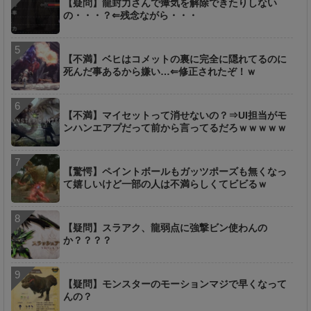
【疑問】龍封力さんで瘴気を解除できたりしない
の・・・？⇐残念ながら・・・
【不満】ベヒはコメットの裏に完全に隠れてるのに
死んだ事あるから嫌い…⇐修正されたぞ！ｗ
【不満】マイセットって消せないの？⇒UI担当がモ
ンハンエアプだって前から言ってるだろｗｗｗｗｗ
【驚愕】ペイントボールもガッツポーズも無くなっ
て嬉しいけど一部の人は不満らしくてビビるｗ
【疑問】スラアク、龍弱点に強撃ビン使わんの
か？？？？
【疑問】モンスターのモーションマジで早くなって
んの？