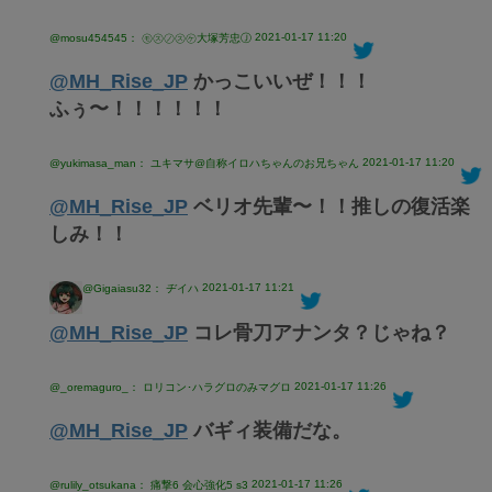
2021-01-17 11:20
@mosu454545： ㋲㋜㋨㋜㋘大塚芳忠Ⓙ
@MH_Rise_JP
かっこいいぜ！！！
ふぅ〜！！！！！！
2021-01-17 11:20
@yukimasa_man： ユキマサ@自称イロハちゃんのお兄ちゃん
@MH_Rise_JP
ベリオ先輩〜！！推しの復活楽
しみ！！
2021-01-17 11:21
@Gigaiasu32： ヂイハ
@MH_Rise_JP
コレ骨刀アナンタ？じゃね？
2021-01-17 11:26
@_oremaguro_： ロリコン･ハラグロのみマグロ
@MH_Rise_JP
バギィ装備だな。
2021-01-17 11:26
@rulily_otsukana： 痛撃6 会心強化5 s3