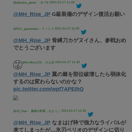
2021-01-17 11:29
@tabatha_game： タバサ
@MH_Rise_JP
G級装備のデザイン復活お願い
2021-01-17 11:29
@FILY_gamemain： ＦＩＬＹ
@MH_Rise_JP
骨縛刀カゲヌイさん、参戦おめ
でとうございます
2021-01-17 11:33
@KenBou128： けん坊
@MH_Rise_JP
翼の棘を部位破壊したら弱体化
するのは変わらないのかな？
pic.twitter.com/wpf7APEIhQ
2021-01-17 11:33
@13_hiyo： 蒼銀の蛇竜：ひよっこ
@MH_Rise_JP
なまはげ枠で強力なライバルが
来てしまったが…氷刃ベリオのデザインに切り