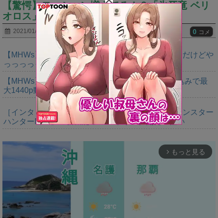
【驚愕】モーション増えてる！？「氷牙竜 ベリ
オロス」が話題にｗｗｗｗｗｗｗ
0
2021/01/17
コメ
【MHWs】ゴールドエディションの値段今知ったんだけどや
っっっっっっすwwwww
【MHWs】「Switch2版モンハンワイルズはDLSS込みで最
大1440p動作」
［インタビュー］距離を超えて，一緒に狩る。「モンスター
ハンターNow」の新機能 フレンドリンク開発の狙い
もっと見る
arrow_forward_ios