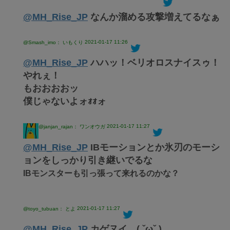
@MH_Rise_JP
なんか溜める攻撃増えてるなぁ
2021-01-17 11:26
@Smash_imo： いもくり
@MH_Rise_JP
ハハッ！ベリオロスナイスゥ！
やれぇ！
もおおおおッ
僕じゃないよォｫｫォ
2021-01-17 11:27
@janjan_rajan： ワンオウガ
@MH_Rise_JP
IBモーションとか氷刃のモーシ
ョンをしっかり引き継いでるな
IBモンスターも引っ張って来れるのかな？
2021-01-17 11:27
@toyo_tubuan： とよ
@MH_Rise_JP
カゲヌイ…( ˇωˇ )