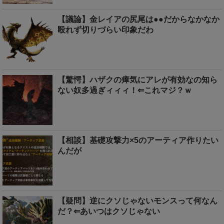
【議論】金レイアの尻尾は●●だからなかなか
殴れず切りづらい印象だわ
【驚愕】ハザクの瘴気にアレが有効なの知ら
ない奴多過ぎィィィ！⇐これマジ？ｗ
【相談】基礎攻撃力×5のアーティア作りたい
んだが
【疑問】逆にクソじゃないモンスって何なん
だ？⇐あいつはクソじゃない