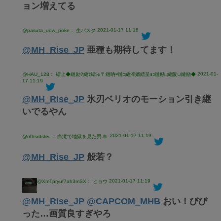
ョン増えてる
2021-01-17 11:18
@pasuta_dqw_poke： 生パスタ
@MH_Rise_JP
亜種も期待してます！
2021-01-
@HAU_128： 繧上◆縺励?縺ｾ繧ゅ〒縺吶≠縺ｪ縺滓婿繧呈ｮｺ縺励↓縺阪∪縺励◆
17 11:19
@MH_Rise_JP
氷刃ベリオのモーション引き継
いでるやん
2021-01-17 11:19
@nfhsrdstec： 白滝で地獄を見た男️.❄️.
@MH_Rise_JP
般若？
2021-01-17 11:19
@XmTpryuf7ah3mSX： ヒョウ
@MH_Rise_JP
@CAPCOM_MHB
おい！びび
った…画質良すぎやろ