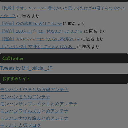
【比較】ラオシャンロン一番でかいと思ってたけど●●君そんなでかい
んか！？
に
匿名
より
【議論】今の武器Tier表はこれかw
に
匿名
より
【議論】100人ロビーは一体なんだったんだｗ
に
匿名
より
【議論】今のハンマーはそんなに不満ないｗ
に
匿名
より
【ガンランス】差別化してくれればなあ…
に
匿名
より
公式Twitter
Tweets by MH_official_JP
おすすめサイト
モンハンナウまとめ速報アンテナ
モンハンまとめアンテナ
モンハンサンブレイクまとめアンテナ
モンハンワイルズまとめアンテナ
モンハンナウ攻略まとめアンテナ
モンハン人気ブログ