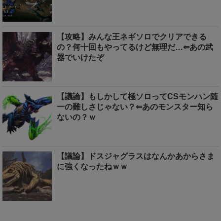
【攻略】みんな王ネギソロでクリアできる
の？何十回もやってるけど無理だ…⇐あの武
器でいけたぞ
【議論】もしかして極ソロってCSモンハン随
一の難しさじゃない？⇐あのモンスター知ら
ないの？ｗ
【議論】ドスジャグラスはなんかあからさま
に強くなったねｗｗ