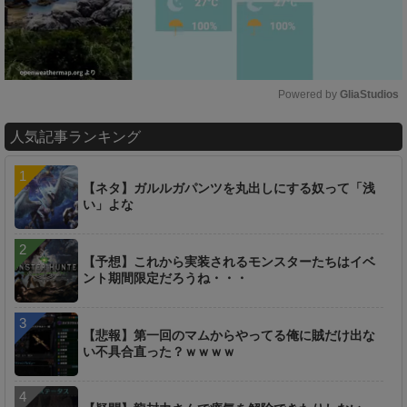
Powered by 
GliaStudios
M
人気記事ランキング
u
t
e
【ネタ】ガルルガパンツを丸出しにする奴って「浅
い」よな
【予想】これから実装されるモンスターたちはイベ
ント期間限定だろうね・・・
【悲報】第一回のマムからやってる俺に賊だけ出な
い不具合直った？ｗｗｗｗ