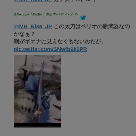
2021-01-17 11:27
@Toyosaki_ARASHI： 黒亜
@MH_Rise_JP
この太刀はベリオの新武器なの
かなぁ？
鞘がギエナに見えなくもないのだが。
pic.twitter.com/SNwfb9k0PR