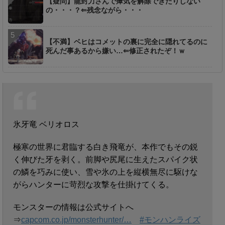
【疑問】龍封力さんで瘴気を解除できたりしない
の・・・？⇐残念ながら・・・
【不満】ベヒはコメットの裏に完全に隠れてるのに
死んだ事あるから嫌い…⇐修正されたぞ！ｗ
氷牙竜 ベリオロス
極寒の世界に君臨する白き飛竜が、本作でもその鋭
く伸びた牙を剥く。前脚や尻尾に生えたスパイク状
の鱗を巧みに使い、雪や氷の上を縦横無尽に駆けな
がらハンターに苛烈な攻撃を仕掛けてくる。
モンスターの情報は公式サイトへ
⇒
capcom.co.jp/monsterhunter/…
#モンハンライズ