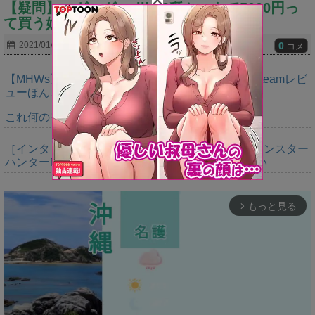
【疑問】マガマガamiibo3種セットで5000円っ
て買う奴居るの？
0
2021/01/20
コメ
【MHWs】正論パンチからキツい皮肉まで書けるSteamレビ
ューほんと好き
これ何のモンスターなのか未だにわからん
［インタビュー］距離を超えて，一緒に狩る。「モンスター
ハンターNow」の新機能 フレンドリンク開発の狙い
もっと見る
arrow_forward_ios