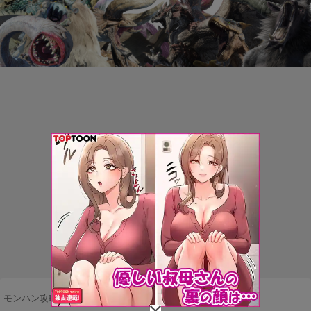
モンハン攻略まとめ隊
>
ネタ・雑談
>