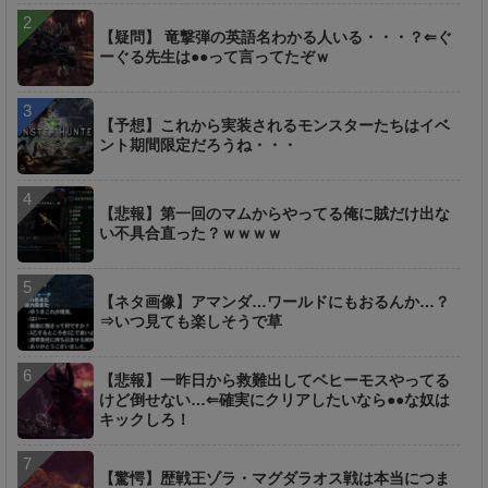
【疑問】 竜撃弾の英語名わかる人いる・・・？⇐ぐ
ーぐる先生は●●って言ってたぞｗ
【予想】これから実装されるモンスターたちはイベ
ント期間限定だろうね・・・
【悲報】第一回のマムからやってる俺に賊だけ出な
い不具合直った？ｗｗｗｗ
【ネタ画像】アマンダ…ワールドにもおるんか…？
⇒いつ見ても楽しそうで草
【悲報】一昨日から救難出してベヒーモスやってる
けど倒せない…⇐確実にクリアしたいなら●●な奴は
キックしろ！
【驚愕】歴戦王ゾラ・マグダラオス戦は本当につま