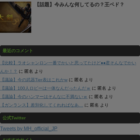
【話題】今みんな何してるの？王ベド？
最近のコメント
【比較】ラオシャンロン一番でかいと思ってたけど●●君そんなでかい
んか！？
に
匿名
より
【議論】今の武器Tier表はこれかw
に
匿名
より
【議論】100人ロビーは一体なんだったんだｗ
に
匿名
より
【議論】今のハンマーはそんなに不満ないｗ
に
匿名
より
【ガンランス】差別化してくれればなあ…
に
匿名
より
公式Twitter
Tweets by MH_official_JP