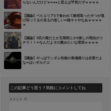
らないんだけどｗ⇐●●と思えば平気だぞｗｗｗｗ
【議論】ベヒエリア3で食われて敵視取ったやつが逃
げ回ってるの見るの楽しい⇐陰キャやなあｗｗｗｗ
ｗ
【議論】5匹の龍だとか五期団とか5推しの理由がコ
チラ！！⇐なんだよその糞みたいな理屈ｗｗｗｗ
【議論】やっぱランダム性能の装備掘りは必要だよ
な⇐はいギルクエ
この記事どう思う？気軽にコメントしてね
コメント
※