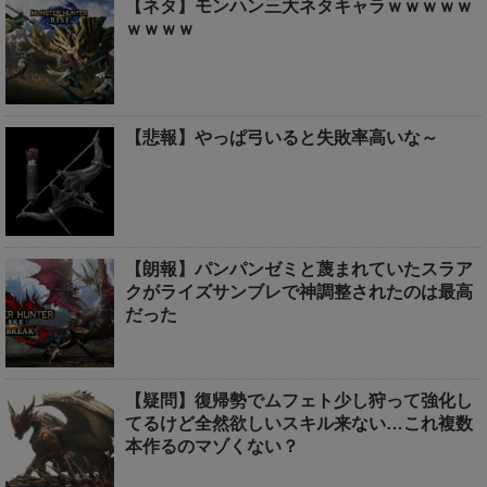
【ネタ】モンハン三大ネタキャラｗｗｗｗｗ
ｗｗｗｗ
【悲報】やっぱ弓いると失敗率高いな～
【朗報】パンパンゼミと蔑まれていたスラア
クがライズサンブレで神調整されたのは最高
だった
【疑問】復帰勢でムフェト少し狩って強化し
てるけど全然欲しいスキル来ない…これ複数
本作るのマゾくない？