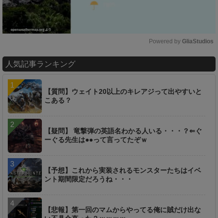
Powered by 
GliaStudios
M
人気記事ランキング
u
t
e
【質問】ウェイト20以上のキレアジって出やすいと
こある？
【疑問】 竜撃弾の英語名わかる人いる・・・？⇐ぐ
ーぐる先生は●●って言ってたぞｗ
【予想】これから実装されるモンスターたちはイベ
ント期間限定だろうね・・・
【悲報】第一回のマムからやってる俺に賊だけ出な