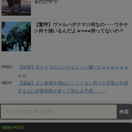
るだけやで
【驚愕】ヴァルハザクマジ何なの‥‥ウチケ
シ何十個いるんだよｗ⇐●●持ってないの？
PREV
【指摘】女キャラのコレがちょっと嫌だなｗｗｗｗｗｗ
ｗｗ
NEXT
【議論】ヌシ装備を強めにしてくると思うが百竜が怠過
ぎる上に必要回数が多くて荒れる予感・・・
NEW POST