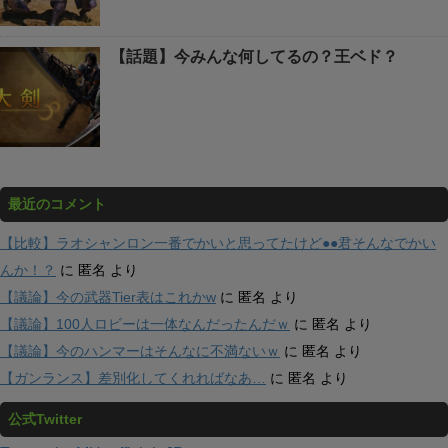
【話題】今みんな何してるの？王ベド？
最近のコメント
【比較】ラオシャンロン一番でかいと思ってたけど●●君そんなでかい
んか！？
に
匿名
より
【議論】今の武器Tier表はこれかw
に
匿名
より
【議論】100人ロビーは一体なんだったんだｗ
に
匿名
より
【議論】今のハンマーはそんなに不満ないｗ
に
匿名
より
【ガンランス】差別化してくれればなあ…
に
匿名
より
公式Twitter