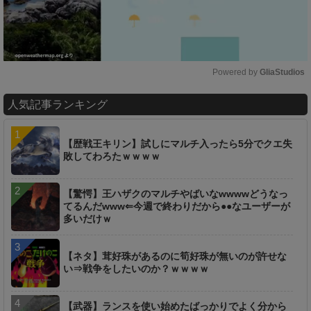
Powered by 
GliaStudios
M
人気記事ランキング
u
t
e
【歴戦王キリン】試しにマルチ入ったら5分でクエ失
敗してわろたｗｗｗｗ
【驚愕】王ハザクのマルチやばいなwwwwどうなっ
てるんだwww⇐今週で終わりだから●●なユーザーが
多いだけｗ
【ネタ】茸好珠があるのに筍好珠が無いのが許せな
い⇒戦争をしたいのか？ｗｗｗｗ
【武器】ランスを使い始めたばっかりでよく分から