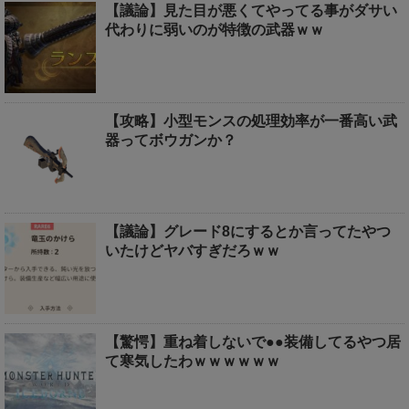
【議論】見た目が悪くてやってる事がダサい
代わりに弱いのが特徴の武器ｗｗ
【攻略】小型モンスの処理効率が一番高い武
器ってボウガンか？
【議論】グレード8にするとか言ってたやつ
いたけどヤバすぎだろｗｗ
【驚愕】重ね着しないで●●装備してるやつ居
て寒気したわｗｗｗｗｗｗ