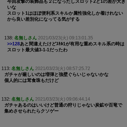
今回攻撃の装飾品も２になったしスロット2と1の差が大き
いな
スロット1はほぼ便利系スキルか属性強化しか着けれない
から良い差別化になってる気がする
138:
名無しさん
2021/03/23(火) 09:13:01.35
>>128
あと間違えたけどｽｷﾙ1が有用な重めスキル系の時は
スロット最大値3-1-1だったわ
113:
名無しさん
2021/03/23(火) 08:57:25.72
ガチャが厳しいのは増弾と強壁ぐらいじゃないかな
個人的には茸食珠もだけど
132:
名無しさん
2021/03/23(火) 09:06:44.14
ガチャあるのはいいけど普通の狩りじゃない炭鉱や百竜で
集めさせられたらクソゲー