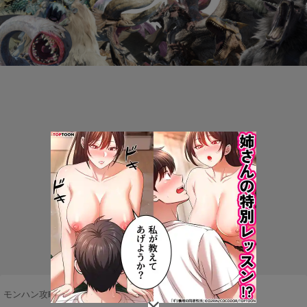
モンハン攻略まとめ隊
>
武器・防具
>