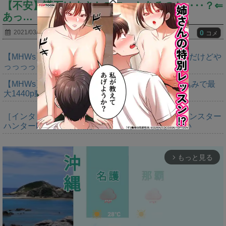
【不安】護石はまさかスロットあるのか‥‥？⇐
あっ…
0
2021/03/23
コメ
【MHWs】ゴールドエディションの値段今知ったんだけどや
っっっっっっすwwwww
【MHWs】「Switch2版モンハンワイルズはDLSS込みで最
大1440p動作」
［インタビュー］距離を超えて，一緒に狩る。「モンスター
ハンターNow」の新機能 フレンドリンク開発の狙い
もっと見る
arrow_forward_ios