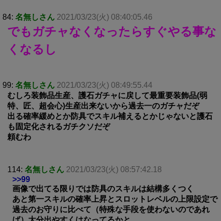
84:
名無しさん
2021/03/23(火) 08:40:05.46
でもガチャなくなったらすぐやる事な
くなるし
99:
名無しさん
2021/03/23(火) 08:49:55.44
むしろ装飾品生産、護石ガチャに戻して最重要装飾品(弱
特、匠、超会心)生産出来ないから過去一のガチャだぞ
出る確率緩めとか防具でスキル補えるとかじゃないと護石
も固定化されるガチクソだぞ
頼むわ
114:
名無しさん
2021/03/23(火) 08:57:42.18
>>99
画像で出てる限りでは防具のスキルは結構多くつく
あと第一スキルの確率上昇とスロットレベルの上限設定で
過去のお守りに比べて（特殊な手段を使わないのであれ
ば）大分出やすくはなってるかと