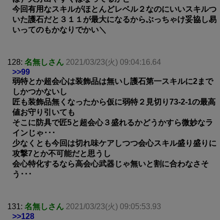
今回有用なスキルがほとんどレベル２なのにいいスキルつ
いた護石だと３１１が最大になるからぶっちゃけ妥協し易
いってのもかなりでかい＼
128:
名無しさん
2021/03/23(火) 09:04:16.64
>>99
弱特とか超会心は装飾品は無いし護石第一スキルに2まで
しかつかないし
匠も装飾品無くなったから仮に弱特２見切り73-2-1の最高
値お守り引いても
そこに防具で匠5と超会心３盛れるかどうかすら微妙なラ
インじゃ･･･
少なくとも今回は切れ味ケアしつつ会心スキル盛り盛りに
攻撃7とか不可能だと思うし
会心特化するなら高会心武器じゃ無いと割に合わなさそ
う･･･
131:
名無しさん
2021/03/23(火) 09:05:53.93
>>128