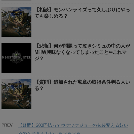
【相談】モンハンライズって久しぶりにやっ
ても楽しめる？
【悲報】何が問題って泣きシミュの中の人が
MHW興味なくなってしまったこと⇐これマ
ジ？
【質問】追加された勲章の取得条件判る人い
る？
PREV
【疑問】300円払ってウケツケジョーの衣装変える奴い
るの？⇒きゃわわ！ｗｗｗｗｗ