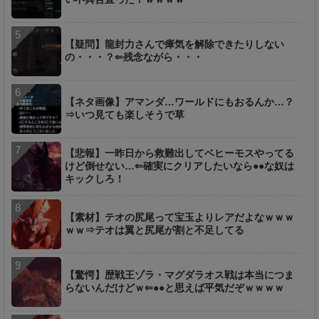
【疑問】龍封力さんで瘴気を解除できたりしない
の・・・？⇐残念ながら・・・
【ネタ画像】アマンダ…ワールドにもおるんか…？
⇒いつ見ても楽しそうで草
【悲報】一昨日から救難出してベヒーモスやってる
けど倒せない…⇐確実にクリアしたいなら●●な奴は
キックしろ！
【素材】テオの尻尾って宝玉よりレアだよなｗｗｗ
ｗｗ⇒テオは翼と尻尾が割と不足してる
【驚愕】歴戦王ゾラ・マグダラオス戦は本当につま
らないんだけどｗ⇐●●と思えば平気だぞｗｗｗｗ