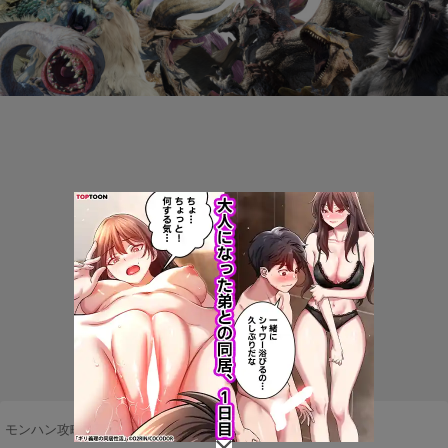
モンハン攻略まとめ隊
>
ネタ・雑談
>