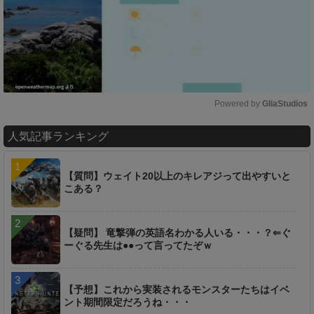
Powered by 
GliaStudios
M
人気記事ランキング
u
t
e
【質問】ウェイト20以上のキレアジって出やすいと
こある？
【疑問】 竜撃弾の英語名わかる人いる・・・？⇐ぐ
ーぐる先生は●●って言ってたぞｗ
【予想】これから実装されるモンスターたちはイベ
ント期間限定だろうね・・・