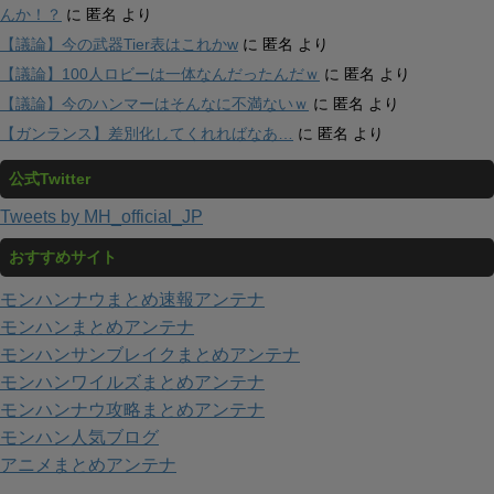
んか！？
に
匿名
より
【議論】今の武器Tier表はこれかw
に
匿名
より
【議論】100人ロビーは一体なんだったんだｗ
に
匿名
より
【議論】今のハンマーはそんなに不満ないｗ
に
匿名
より
【ガンランス】差別化してくれればなあ…
に
匿名
より
公式Twitter
Tweets by MH_official_JP
おすすめサイト
モンハンナウまとめ速報アンテナ
モンハンまとめアンテナ
モンハンサンブレイクまとめアンテナ
モンハンワイルズまとめアンテナ
モンハンナウ攻略まとめアンテナ
モンハン人気ブログ
アニメまとめアンテナ