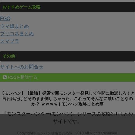
おすすめゲーム攻略
FGO
ウマ娘まとめ
プリコネまとめ
スマブラ
その他
サイトへのお問合せ
RSSを購読する
【モンハン】【最強】探索で新モンスター発見して仲間に撤退しろ！と
言われたけどそのまま倒しちゃった、これってそんなに凄いことなの
か？ ｗｗｗｗ | モンハン攻略まとめ隊
『モンスターハンター(モンハン)』シリーズの攻略2chまとめ
サイトです。
Copyright© モンハン攻略まとめ隊 , 2018 All Rights Reserved.