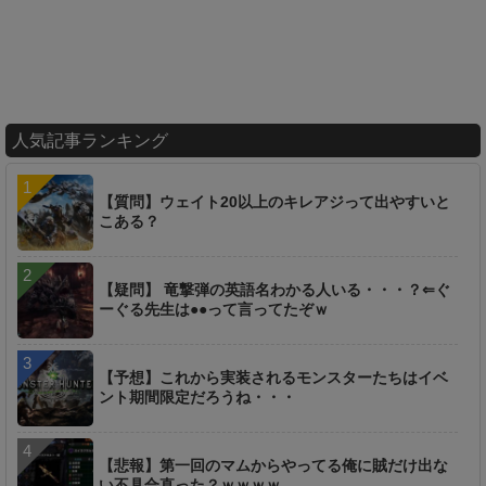
人気記事ランキング
【質問】ウェイト20以上のキレアジって出やすいと
こある？
【疑問】 竜撃弾の英語名わかる人いる・・・？⇐ぐ
ーぐる先生は●●って言ってたぞｗ
【予想】これから実装されるモンスターたちはイベ
ント期間限定だろうね・・・
【悲報】第一回のマムからやってる俺に賊だけ出な
い不具合直った？ｗｗｗｗ