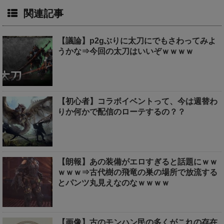
関連記事
【議論】p2gぶりに太刀にでもさわってみよ
うかな⇒今回の太刀はいいぞｗｗｗｗ
【初心者】コラボイベントって、今は週替わ
りか何かで配信のローテするの？？
【朗報】あの装備がエロすぎると話題にｗｗ
ｗｗｗ⇒古代樹の飛竜の巣の場所で放流する
とパンツ丸見えなのなｗｗｗｗ
【画像】古のモンハン民の多くがこれの存在