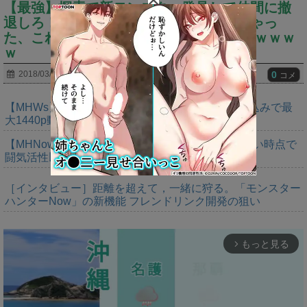
【最強】探索で新モンスター発見して仲間に撤
退しろ！と言われたけどそのまま倒しちゃっ
た、これってそんなに凄いことなのか？ ｗｗｗ
ｗ
0
2018/03/22
コメ
【MHWs】「Switch2版モンハンワイルズはDLSS込みで最
大1440p動作」
【MHNow】次の謎石は追撃か。次元臨界に使えない時点で
闘気活性以下のスキルだわ
［インタビュー］距離を超えて，一緒に狩る。「モンスター
ハンターNow」の新機能 フレンドリンク開発の狙い
もっと見る
arrow_forward_ios