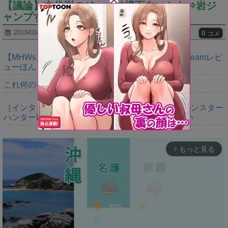
【議論】古代樹のジョー結構面白いかも⇒岩ジ
ャンプする姿が見れて面白いｗｗｗｗｗ
0
2018/03/23
コメ
【MHWs】正論パンチからキツい皮肉まで書けるSteamレビ
ューほんと好き
これ何のモンスターなのか未だにわからん
［インタビュー］距離を超えて，一緒に狩る。「モンスター
ハンターNow」の新機能 フレンドリンク開発の狙い
もっと見る
arrow_forward_ios