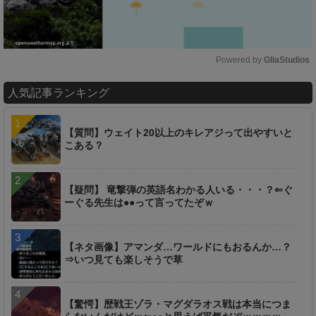
Powered by 
GliaStudios
M
人気記事ランキング
u
t
e
【質問】ウェイト20以上のキレアジって出やすいと
こある？
【疑問】 竜撃弾の英語名わかる人いる・・・？⇐ぐ
ーぐる先生は●●って言ってたぞｗ
【ネタ画像】アマンダ…ワールドにもおるんか…？
⇒いつ見ても楽しそうで草
【驚愕】歴戦王ゾラ・マグダラオス戦は本当につま