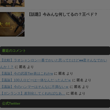
【話題】今みんな何してるの？王ベド？
最近のコメント
【比較】ラオシャンロン一番でかいと思ってたけど●●君そんなでかい
んか！？
に
匿名
より
【議論】今の武器Tier表はこれかw
に
匿名
より
【議論】100人ロビーは一体なんだったんだｗ
に
匿名
より
【議論】今のハンマーはそんなに不満ないｗ
に
匿名
より
【ガンランス】差別化してくれればなあ…
に
匿名
より
公式Twitter