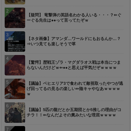
【疑問】 竜撃弾の英語名わかる人いる・・・？⇐ぐ
ーぐる先生は●●って言ってたぞｗ
【ネタ画像】アマンダ…ワールドにもおるんか…？
⇒いつ見ても楽しそうで草
【驚愕】歴戦王ゾラ・マグダラオス戦は本当につま
らないんだけどｗ⇐●●と思えば平気だぞｗｗｗｗ
【議論】ベヒエリア3で食われて敵視取ったやつが逃
げ回ってるの見るの楽しい⇐陰キャやなあｗｗｗｗ
ｗ
【議論】5匹の龍だとか五期団とか5推しの理由がコ
チラ！！⇐なんだよその糞みたいな理屈ｗｗｗｗ