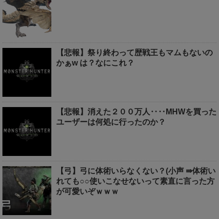
【悲報】祭り終わって歴戦王もマムもないの
かぁw は？なにこれ？
【悲報】消えた２００万人‥‥MHWを買った
ユーザーは何処に行ったのか？
【弓】弓に体術いらなくない？(小声 ⇛体術い
れても○○使いこなせないって素直に言った方
が可愛いぞｗｗｗ