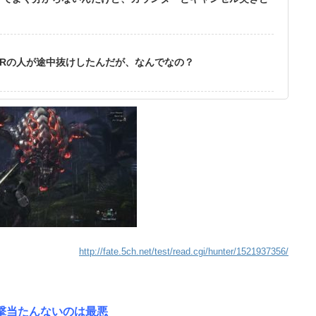
Rの人が途中抜けしたんだが、なんでなの？
http://fate.5ch.net/test/read.cgi/hunter/1521937356/
撃当たんないのは最悪