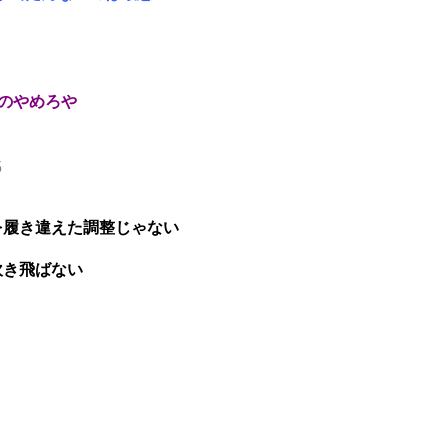
のやめろや
5
を履き違えた調整じゃない
吹き飛ばない