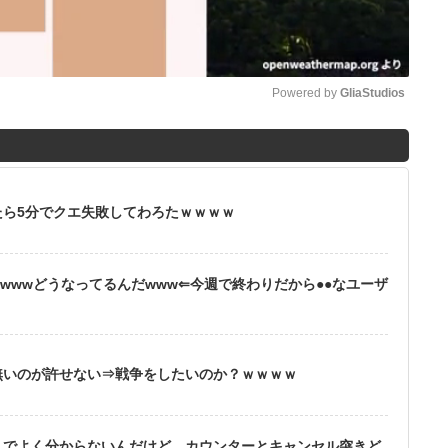
Powered by 
GliaStudios
M
u
t
ら5分でクエ失敗してわろたｗｗｗｗ
e
wwwどうなってるんだwww⇐今週で終わりだから●●なユーザ
無いのが許せない⇒戦争をしたいのか？ｗｗｗｗ
りでよく分からないんだけど、カウンターとキャンセル突きど