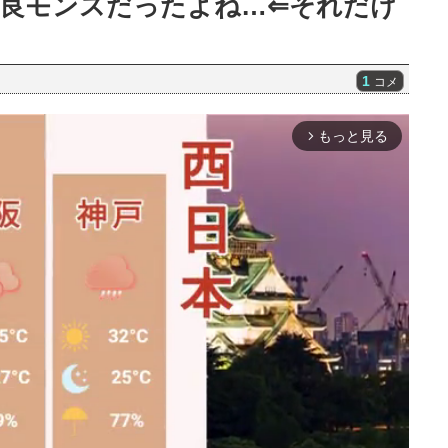
良モンスだったよね…⇐それだけ
1
コメ
もっと見る
arrow_forward_ios