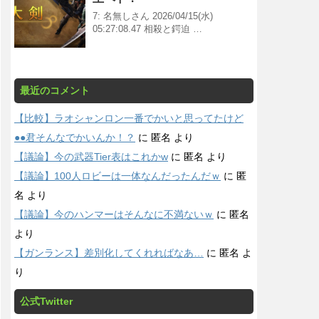
7: 名無しさん 2026/04/15(水)
05:27:08.47 相殺と鍔迫 …
最近のコメント
【比較】ラオシャンロン一番でかいと思ってたけど
●●君そんなでかいんか！？
に
匿名
より
【議論】今の武器Tier表はこれかw
に
匿名
より
【議論】100人ロビーは一体なんだったんだｗ
に
匿
名
より
【議論】今のハンマーはそんなに不満ないｗ
に
匿名
より
【ガンランス】差別化してくれればなあ…
に
匿名
よ
り
公式Twitter