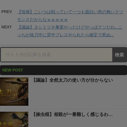
PREV
【指摘】こいつは戦っていて一つも面白い所の無いクソ
モンスだからなｗｗｗｗｗ
NEXT
【議論】ヌシミツネ事変やったけどやっぱクソだわ...こ
っちが抜刀中に背中プレスやられたら確定で死ぬ...
NEW POST
【議論】全然太刀の使い方が分からない
【操虫棍】相殺が一番難しく感じるわ…