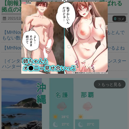
【朗報】サンブレイク「エルガド」と呼ばれる
拠点の存在ｗｗｗｗｗｗｗｗｗｗ
0
2021/12/17
コメ
【MHNow】バゼルは緩和期間終わってるから今でもとんで
もない数必要なんじゃない？
【MHNow】タマゴイベント定期的にやってるの助かるよね
［インタビュー］距離を超えて，一緒に狩る。「モンスター
ハンターNow」の新機能 フレンドリンク開発の狙い
もっと見る
arrow_forward_ios