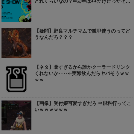
どれくらいなの？⇐去年は●●だけだったぞ…
【疑問】野良マルチマムで徹甲使うのってど
うなんだろ？？？
【ネタ】暑すぎるから誰かクーラードリンク
くれないか‥‥⇐実際飲んだらヤバそうｗｗ
ｗｗ
【画像】受付嬢可愛すぎだろ ⇒眼科行ってこ
いｗｗｗｗｗｗ