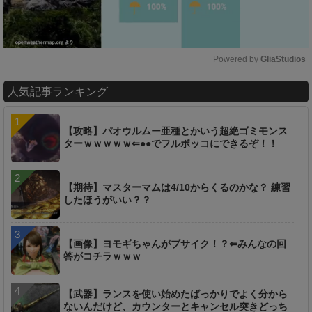
Powered by 
GliaStudios
M
人気記事ランキング
u
t
e
【攻略】パオウルムー亜種とかいう超絶ゴミモンス
ターｗｗｗｗｗ⇐●●でフルボッコにできるぞ！！
【期待】マスターマムは4/10からくるのかな？ 練習
したほうがいい？？
【画像】ヨモギちゃんがブサイク！？⇐みんなの回
答がコチラｗｗｗ
【武器】ランスを使い始めたばっかりでよく分から
ないんだけど、カウンターとキャンセル突きどっち