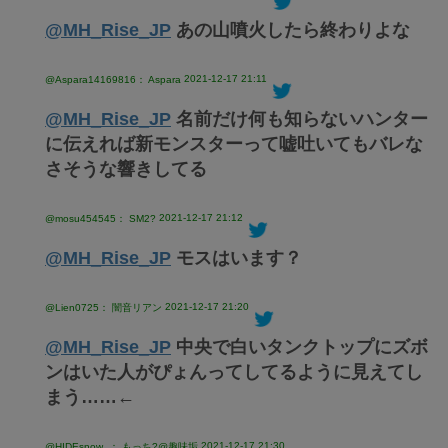
@MH_Rise_JP
あの山噴火したら終わりよな
2021-12-17 21:11
@Aspara14169816： Aspara
@MH_Rise_JP
名前だけ何も知らないハンター
に伝えれば新モンスターって嘘吐いてもバレな
さそうな響きしてる
2021-12-17 21:12
@mosu454545： SM2?
@MH_Rise_JP
モスはいます？
2021-12-17 21:20
@Lien0725： 闇音リアン
@MH_Rise_JP
中央で白いタンクトップにズボ
ンはいた人がぴょんってしてるように見えてし
まう……←
2021-12-17 21:30
@HIDEsnow_： もっち?@趣味垢