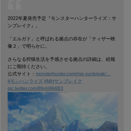
2022年夏発売予定『モンスターハンターライズ：サ
ンブレイク』。
「エルガド」と呼ばれる拠点の存在が「ティザー映
像２」で明らかに。
さらなる狩猟生活を予感させる拠点の詳細は、続報
にご期待ください。
公式サイト：
monsterhunter.com/rise-sunbreak/…
#モンハンライズ
#MHサンブレイク
pic.twitter.com/89yh99i6B3