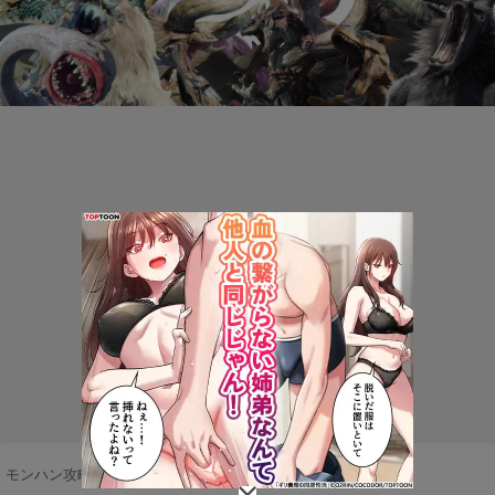
モンハン攻略まとめ隊
>
ネタ・雑談
>