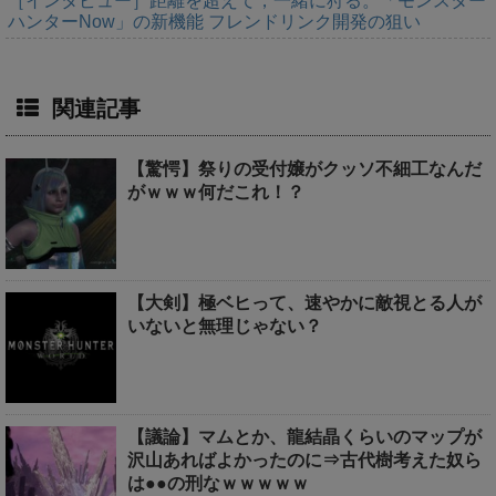
［インタビュー］距離を超えて，一緒に狩る。「モンスター
ハンターNow」の新機能 フレンドリンク開発の狙い
関連記事
【驚愕】祭りの受付嬢がクッソ不細工なんだ
がｗｗｗ何だこれ！？
【大剣】極ベヒって、速やかに敵視とる人が
いないと無理じゃない？
【議論】マムとか、龍結晶くらいのマップが
沢山あればよかったのに⇒古代樹考えた奴ら
は●●の刑なｗｗｗｗｗ