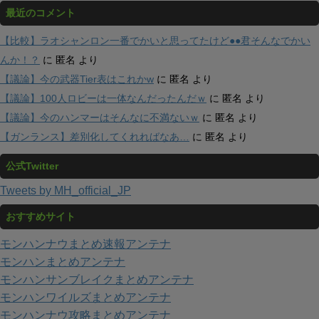
最近のコメント
【比較】ラオシャンロン一番でかいと思ってたけど●●君そんなでかい
んか！？
に
匿名
より
【議論】今の武器Tier表はこれかw
に
匿名
より
【議論】100人ロビーは一体なんだったんだｗ
に
匿名
より
【議論】今のハンマーはそんなに不満ないｗ
に
匿名
より
【ガンランス】差別化してくれればなあ…
に
匿名
より
公式Twitter
Tweets by MH_official_JP
おすすめサイト
モンハンナウまとめ速報アンテナ
モンハンまとめアンテナ
モンハンサンブレイクまとめアンテナ
モンハンワイルズまとめアンテナ
モンハンナウ攻略まとめアンテナ