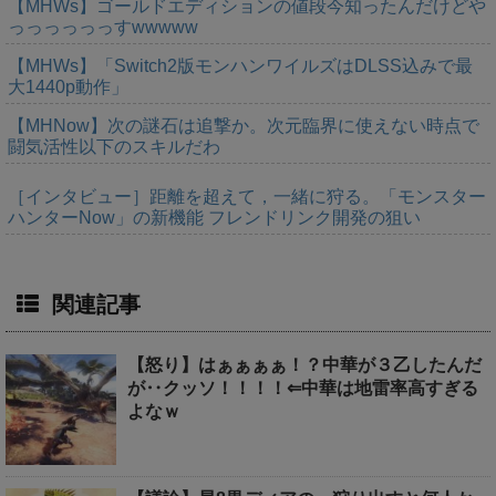
【MHWs】ゴールドエディションの値段今知ったんだけどや
っっっっっっすwwwww
【MHWs】「Switch2版モンハンワイルズはDLSS込みで最
大1440p動作」
【MHNow】次の謎石は追撃か。次元臨界に使えない時点で
闘気活性以下のスキルだわ
［インタビュー］距離を超えて，一緒に狩る。「モンスター
ハンターNow」の新機能 フレンドリンク開発の狙い
関連記事
【怒り】はぁぁぁぁ！？中華が３乙したんだ
が‥クッソ！！！！⇐中華は地雷率高すぎる
よなｗ