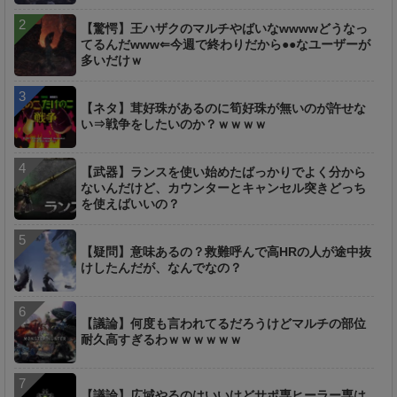
【驚愕】王ハザクのマルチやばいなwwwwどうなっ
てるんだwww⇐今週で終わりだから●●なユーザーが
多いだけｗ
【ネタ】茸好珠があるのに筍好珠が無いのが許せな
い⇒戦争をしたいのか？ｗｗｗｗ
【武器】ランスを使い始めたばっかりでよく分から
ないんだけど、カウンターとキャンセル突きどっち
を使えばいいの？
【疑問】意味あるの？救難呼んで高HRの人が途中抜
けしたんだが、なんでなの？
【議論】何度も言われてるだろうけどマルチの部位
耐久高すぎるわｗｗｗｗｗｗ
【議論】広域やるのはいいけどサポ専ヒーラー専は