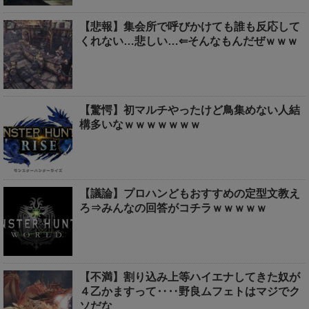
【悲報】集会所で呼びかけても誰も反応して
くれない…悲しい…⇐そんなもんだぜｗｗｗ
【驚愕】初マルチやったけど鳥集めない人結
構多いなｗｗｗｗｗｗｗ
【議論】プロハンどもおすすめの定型文教え
ろ⇒みんなの回答がコチラｗｗｗｗｗ
【不満】割り込み上等ハイエナしてきた奴が
４乙かますって‥‥野良ムフェトはマジでク
ソだな