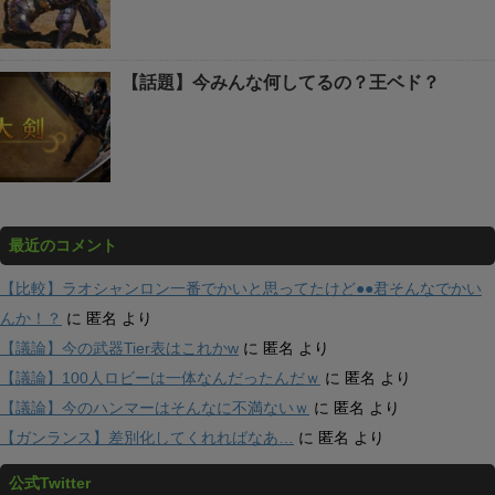
【話題】今みんな何してるの？王ベド？
最近のコメント
【比較】ラオシャンロン一番でかいと思ってたけど●●君そんなでかい
んか！？
に
匿名
より
【議論】今の武器Tier表はこれかw
に
匿名
より
【議論】100人ロビーは一体なんだったんだｗ
に
匿名
より
【議論】今のハンマーはそんなに不満ないｗ
に
匿名
より
【ガンランス】差別化してくれればなあ…
に
匿名
より
公式Twitter