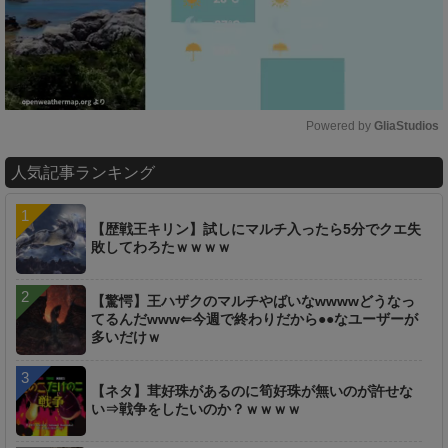
Powered by 
GliaStudios
M
人気記事ランキング
u
t
e
【歴戦王キリン】試しにマルチ入ったら5分でクエ失
敗してわろたｗｗｗｗ
【驚愕】王ハザクのマルチやばいなwwwwどうなっ
てるんだwww⇐今週で終わりだから●●なユーザーが
多いだけｗ
【ネタ】茸好珠があるのに筍好珠が無いのが許せな
い⇒戦争をしたいのか？ｗｗｗｗ