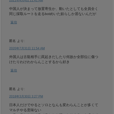
2021年4月4日 11:41 AM
中国人が決まって放置寄生か、動いたとしても全員全く
同じ採取ルートを走るbotめいた奴らしか居ないんだが
返信
匿名
より:
2020年7月31日 11:54 AM
外国人は古龍相手に罠起きだしたり何故か全部位に傷つ
けたりわけわからんことするから好き
返信
匿名
より:
2018年3月30日 3:27 PM
日本人だけでやるとソロとなんも変わらんことが多くて
マルチやる意味ない