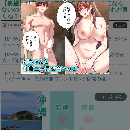
【要望】日本人だけでマルチできるようになら
ないの？外人入るとカオスなんだが…⇐それが良
くね？ｗ
4
2018/03/30
コメ
【MHWs】ゴールドエディションの値段今知ったんだけどや
っっっっっっすwwwww
【MHWs】「Switch2版モンハンワイルズはDLSS込みで最
大1440p動作」
［インタビュー］距離を超えて，一緒に狩る。「モンスター
ハンターNow」の新機能 フレンドリンク開発の狙い
もっと見る
arrow_forward_ios