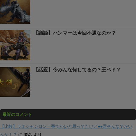
【議論】ハンマーは今回不遇なのか？
【話題】今みんな何してるの？王ベド？
最近のコメント
【比較】ラオシャンロン一番でかいと思ってたけど●●君そんなでかい
んか！？
に
匿名
より