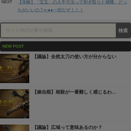
NEXT
【攻略】「宝玉」の入手方法って剥ぎ取りと捕獲、どっ
ちがいいの？⇐●●一択だぞ！！！
NEW POST
【議論】全然太刀の使い方が分からない
【操虫棍】相殺が一番難しく感じるわ…
【議論】広域って意味あるのか？