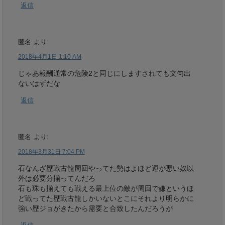
返信
匿名
より:
2018年4月1日 1:10 AM
じゃあ報酬通常の危険2と同じにしますされても文句出
ないはずだな
返信
匿名
より:
2018年3月31日 7:04 PM
石なんざ歴戦古龍周回やってた勢はよほど運が悪い奴以
外は必要分揃ってんだろ
石も珠も揃えても戦える最上位の敵が周回で嫌というほ
ど戦ってた歴戦古龍しかいないとこにそれより明らかに
強い歴ジョがきたから需要と合致したんだろうが