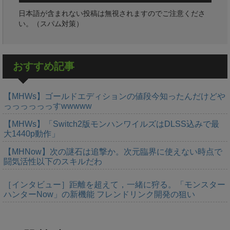
日本語が含まれない投稿は無視されますのでご注意くださ
い。（スパム対策）
おすすめ記事
【MHWs】ゴールドエディションの値段今知ったんだけどや
っっっっっっすwwwww
【MHWs】「Switch2版モンハンワイルズはDLSS込みで最
大1440p動作」
【MHNow】次の謎石は追撃か。次元臨界に使えない時点で
闘気活性以下のスキルだわ
［インタビュー］距離を超えて，一緒に狩る。「モンスター
ハンターNow」の新機能 フレンドリンク開発の狙い