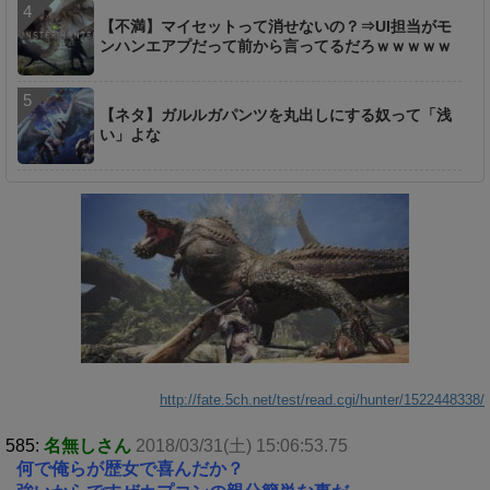
【不満】マイセットって消せないの？⇒UI担当がモ
ンハンエアプだって前から言ってるだろｗｗｗｗｗ
【ネタ】ガルルガパンツを丸出しにする奴って「浅
い」よな
http://fate.5ch.net/test/read.cgi/hunter/1522448338/
585:
名無しさん
2018/03/31(土) 15:06:53.75
何で俺らが歴女で喜んだか？