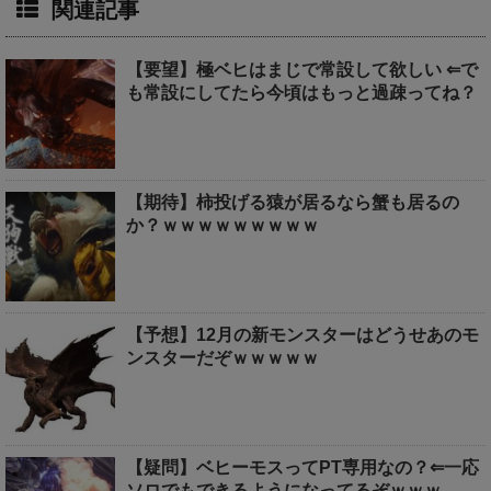
関連記事
【要望】極ベヒはまじで常設して欲しい ⇐で
も常設にしてたら今頃はもっと過疎ってね？
【期待】柿投げる猿が居るなら蟹も居るの
か？ｗｗｗｗｗｗｗｗｗ
【予想】12月の新モンスターはどうせあのモ
ンスターだぞｗｗｗｗｗ
【疑問】ベヒーモスってPT専用なの？⇐一応
ソロでもできるようになってるぞｗｗｗ