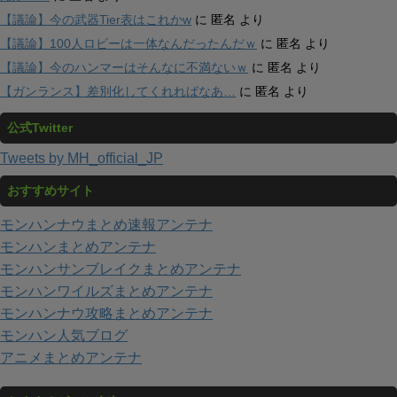
【議論】今の武器Tier表はこれかw
に
匿名
より
【議論】100人ロビーは一体なんだったんだｗ
に
匿名
より
【議論】今のハンマーはそんなに不満ないｗ
に
匿名
より
【ガンランス】差別化してくれればなあ…
に
匿名
より
公式Twitter
Tweets by MH_official_JP
おすすめサイト
モンハンナウまとめ速報アンテナ
モンハンまとめアンテナ
モンハンサンブレイクまとめアンテナ
モンハンワイルズまとめアンテナ
モンハンナウ攻略まとめアンテナ
モンハン人気ブログ
アニメまとめアンテナ