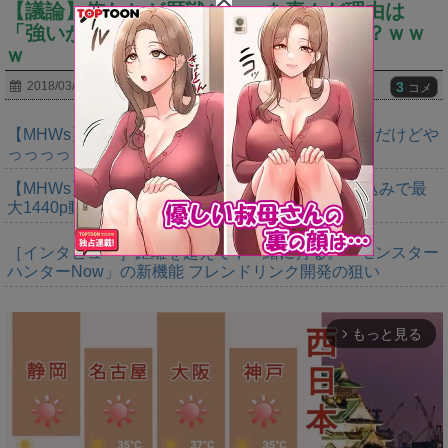
【議論】俺たちが歴戦ジョーを喜んだ理由は
「強いから」だよな？⇐●●だからじゃね？ｗｗ
ｗ
3
2018/03/31
コメ
【MHWs】ゴールドエディションの値段今知ったんだけどや
っっっっっっすwwwww
【MHWs】「Switch2版モンハンワイルズはDLSS込みで最
大1440p動作」
［インタビュー］距離を超えて，一緒に狩る。「モンスター
ハンターNow」の新機能 フレンドリンク開発の狙い
もっと見る
arrow_forward_ios