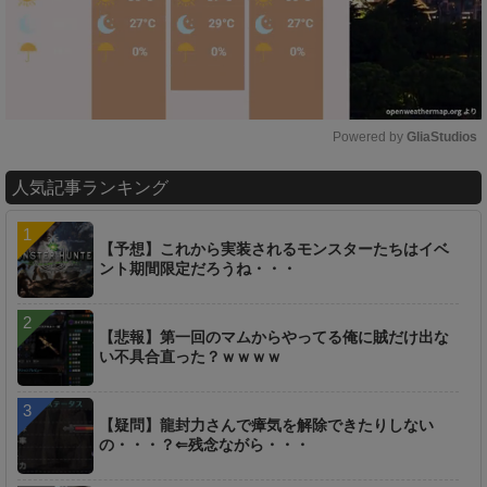
Powered by 
GliaStudios
M
人気記事ランキング
u
t
e
【予想】これから実装されるモンスターたちはイベ
ント期間限定だろうね・・・
【悲報】第一回のマムからやってる俺に賊だけ出な
い不具合直った？ｗｗｗｗ
【疑問】龍封力さんで瘴気を解除できたりしない
の・・・？⇐残念ながら・・・