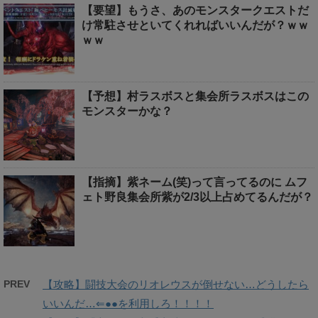
【要望】もうさ、あのモンスタークエストだ
け常駐させといてくれればいいんだが？ｗｗ
ｗｗ
【予想】村ラスボスと集会所ラスボスはこの
モンスターかな？
【指摘】紫ネーム(笑)って言ってるのに ムフ
ェト野良集会所紫が2/3以上占めてるんだが？
PREV
【攻略】闘技大会のリオレウスが倒せない…どうしたら
いいんだ…⇐●●を利用しろ！！！！