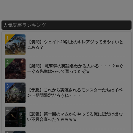
人気記事ランキング
【質問】ウェイト20以上のキレアジって出やすいと
こある？
【疑問】 竜撃弾の英語名わかる人いる・・・？⇐ぐ
ーぐる先生は●●って言ってたぞｗ
【予想】これから実装されるモンスターたちはイベ
ント期間限定だろうね・・・
【悲報】第一回のマムからやってる俺に賊だけ出な
い不具合直った？ｗｗｗｗ