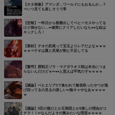
【ネタ画像】アマンダ…ワールドにもおるんか…？
⇒いつ見ても楽しそうで草
【悲報】一昨日から救難出してベヒーモスやってる
けど倒せない…⇐確実にクリアしたいなら●●な奴は
キックしろ！
【素材】テオの尻尾って宝玉よりレアだよなｗｗｗ
ｗｗ⇒テオは翼と尻尾が割と不足してる
【驚愕】歴戦王ゾラ・マグダラオス戦は本当につま
らないんだけどｗ⇐●●と思えば平気だぞｗｗｗｗ
【議論】ベヒエリア3で食われて敵視取ったやつが逃
げ回ってるの見るの楽しい⇐陰キャやなあｗｗｗｗ
ｗ
【議論】5匹の龍だとか五期団とか5推しの理由がコ
チラ！！⇐なんだよその糞みたいな理屈ｗｗｗｗ