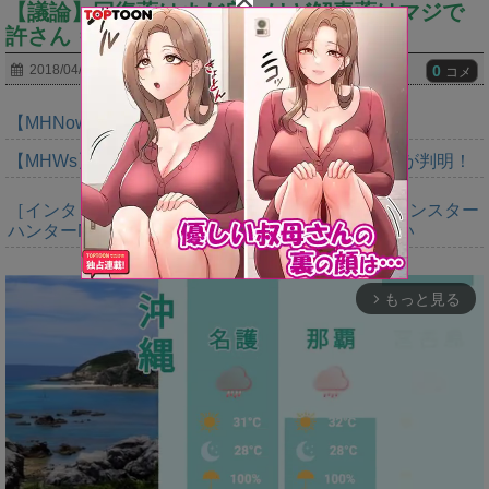
【議論】回復薬はまだ良いけど解毒薬はマジで
許さん ⇒俺毒放置だわｗｗｗｗｗ
0
2018/04/01
コメ
【MHNow】ぽまえら東京会場で待ってるぞ
【MHWs】Switch2版モンハンワイルズの動作環境が判明！
［インタビュー］距離を超えて，一緒に狩る。「モンスター
ハンターNow」の新機能 フレンドリンク開発の狙い
もっと見る
arrow_forward_ios