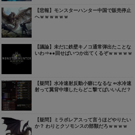
【悲報】モンスターハンター中国で販売停止
へｗｗｗｗｗｗ
【議論】未だに鉄壁キノコ通常弾出たことな
いわ⇒●●回せばいつか出てくるぞｗｗｗｗｗ
【疑問】水冷速射反動小癖になるな ⇐水冷速
射って翼背中壊したらどこ撃てばいいんだ？
【疑問】ミラボレアスって言うほどやりたい
か？ わりとクソモンスの部類だろｗｗｗｗ