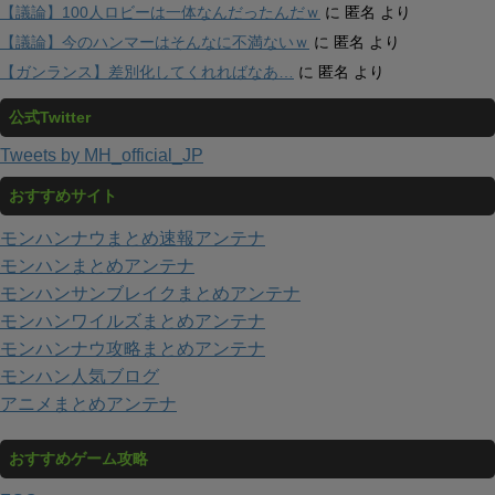
【議論】100人ロビーは一体なんだったんだｗ
に
匿名
より
【議論】今のハンマーはそんなに不満ないｗ
に
匿名
より
【ガンランス】差別化してくれればなあ…
に
匿名
より
公式Twitter
Tweets by MH_official_JP
おすすめサイト
モンハンナウまとめ速報アンテナ
モンハンまとめアンテナ
モンハンサンブレイクまとめアンテナ
モンハンワイルズまとめアンテナ
モンハンナウ攻略まとめアンテナ
モンハン人気ブログ
アニメまとめアンテナ
おすすめゲーム攻略