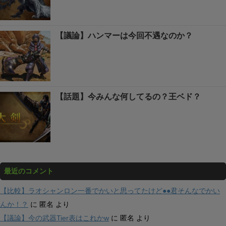
【議論】ハンマーは今回不遇なのか？
【話題】今みんな何してるの？王ベド？
最近のコメント
【比較】ラオシャンロン一番でかいと思ってたけど●●君そんなでかい
んか！？
に
匿名
より
【議論】今の武器Tier表はこれかw
に
匿名
より