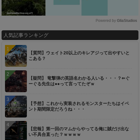
Powered by 
GliaStudios
M
人気記事ランキング
u
t
e
【質問】ウェイト20以上のキレアジって出やすいと
こある？
【疑問】 竜撃弾の英語名わかる人いる・・・？⇐ぐ
ーぐる先生は●●って言ってたぞｗ
【予想】これから実装されるモンスターたちはイベ
ント期間限定だろうね・・・
【悲報】第一回のマムからやってる俺に賊だけ出な
い不具合直った？ｗｗｗｗ