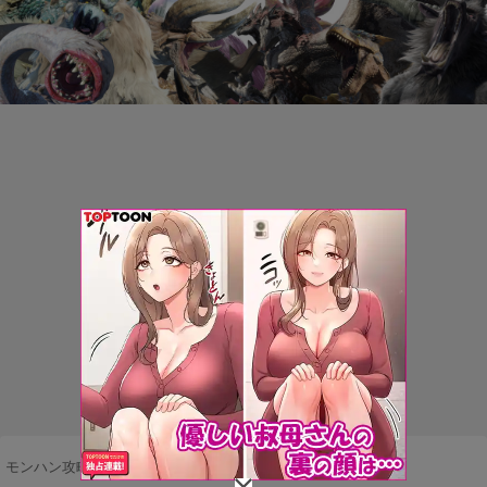
モンハン攻略まとめ隊
>
ネタ・雑談
>