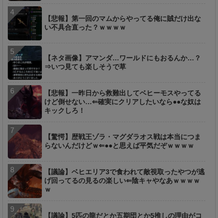
【悲報】第一回のマムからやってる俺に賊だけ出な
い不具合直った？ｗｗｗｗ
【ネタ画像】アマンダ…ワールドにもおるんか…？
⇒いつ見ても楽しそうで草
【悲報】一昨日から救難出してベヒーモスやってる
けど倒せない…⇐確実にクリアしたいなら●●な奴は
キックしろ！
【驚愕】歴戦王ゾラ・マグダラオス戦は本当につま
らないんだけどｗ⇐●●と思えば平気だぞｗｗｗｗ
【議論】ベヒエリア3で食われて敵視取ったやつが逃
げ回ってるの見るの楽しい⇐陰キャやなあｗｗｗｗ
ｗ
【議論】5匹の龍だとか五期団とか5推しの理由がコ