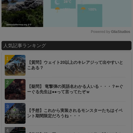
Powered by 
GliaStudios
M
人気記事ランキング
u
t
e
【質問】ウェイト20以上のキレアジって出やすいと
こある？
【疑問】 竜撃弾の英語名わかる人いる・・・？⇐ぐ
ーぐる先生は●●って言ってたぞｗ
【予想】これから実装されるモンスターたちはイベ
ント期間限定だろうね・・・