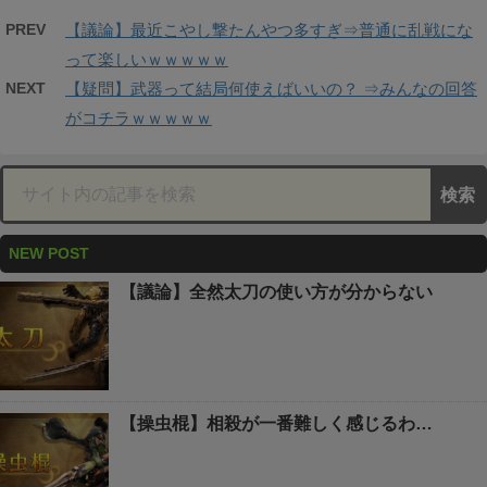
PREV
【議論】最近こやし撃たんやつ多すぎ⇒普通に乱戦にな
って楽しいｗｗｗｗｗ
NEXT
【疑問】武器って結局何使えばいいの？ ⇒みんなの回答
がコチラｗｗｗｗｗ
NEW POST
【議論】全然太刀の使い方が分からない
【操虫棍】相殺が一番難しく感じるわ…