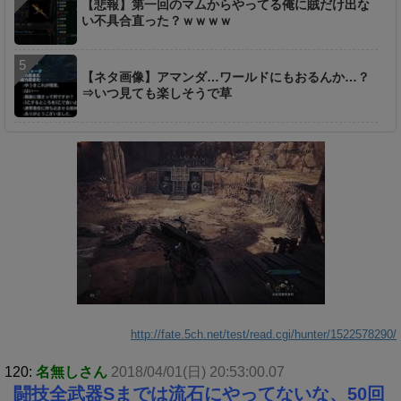
【悲報】第一回のマムからやってる俺に賊だけ出な
い不具合直った？ｗｗｗｗ
【ネタ画像】アマンダ…ワールドにもおるんか…？
⇒いつ見ても楽しそうで草
http://fate.5ch.net/test/read.cgi/hunter/1522578290/
120:
名無しさん
2018/04/01(日) 20:53:00.07
闘技全武器Sまでは流石にやってないな、50回