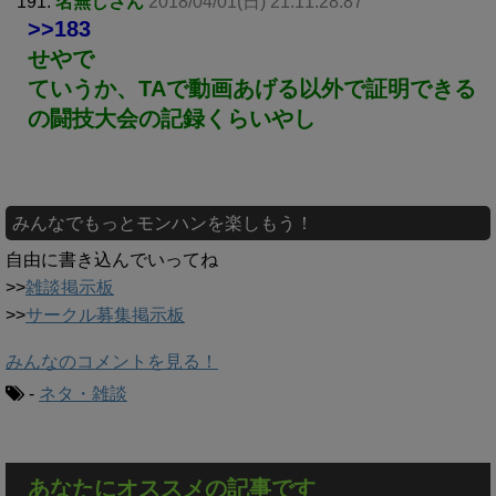
191:
名無しさん
2018/04/01(日) 21:11:28.87
>>183
せやで
ていうか、TAで動画あげる以外で証明できる
の闘技大会の記録くらいやし
みんなでもっとモンハンを楽しもう！
自由に書き込んでいってね
>>
雑談掲示板
>>
サークル募集掲示板
みんなのコメントを見る！
-
ネタ・雑談
あなたにオススメの記事です