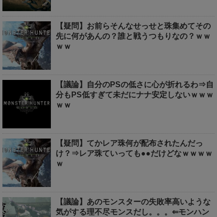
【疑問】お前らそんなせっせと珠集めてその
先に何があんの？誰と戦うつもりなの？ｗｗ
ｗｗ
【議論】自分のPSの低さに心が折れるわ⇒自
分もPS低すぎて未だにナナ安定しないｗｗｗ
ｗｗ
【疑問】てかレア珠何が配布されたんだっ
け？⇒レア珠ていっても●●だけどなｗｗｗｗ
ｗ
【議論】あのモンスターの失敗率高いような
気がする理不尽モンスだし。。。⇐モンハン