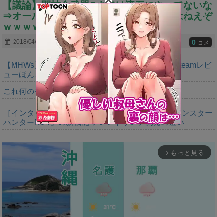
【議論】闘技全武器Sまでは流石にやってないな
⇒オールSでもソロじゃなければ上手くはねえぞ
ｗｗｗｗｗ
0
2018/04/02
コメ
【MHWs】正論パンチからキツい皮肉まで書けるSteamレビ
ューほんと好き
これ何のモンスターなのか未だにわからん
［インタビュー］距離を超えて，一緒に狩る。「モンスター
ハンターNow」の新機能 フレンドリンク開発の狙い
もっと見る
arrow_forward_ios