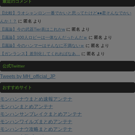
最近のコメント
【比較】ラオシャンロン一番でかいと思ってたけど●●君そんなでかい
んか！？
に
匿名
より
【議論】今の武器Tier表はこれかw
に
匿名
より
【議論】100人ロビーは一体なんだったんだｗ
に
匿名
より
【議論】今のハンマーはそんなに不満ないｗ
に
匿名
より
【ガンランス】差別化してくれればなあ…
に
匿名
より
公式Twitter
Tweets by MH_official_JP
おすすめサイト
モンハンナウまとめ速報アンテナ
モンハンまとめアンテナ
モンハンサンブレイクまとめアンテナ
モンハンワイルズまとめアンテナ
モンハンナウ攻略まとめアンテナ