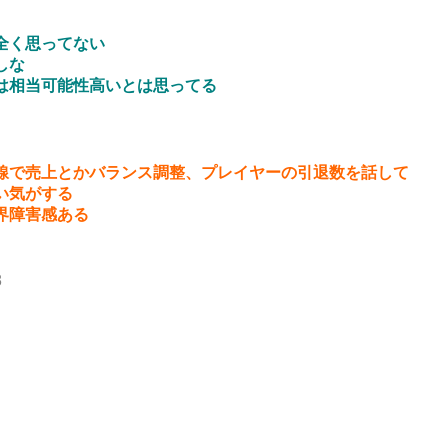
全く思ってない
しな
は相当可能性高いとは思ってる
線で売上とかバランス調整、プレイヤーの引退数を話して
い気がする
界障害感ある
8