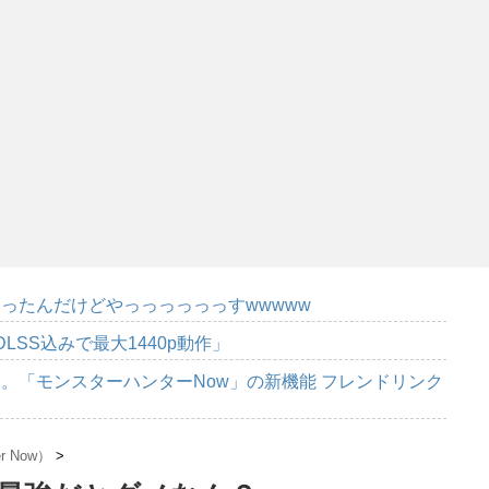
ったんだけどやっっっっっっすwwwww
DLSS込みで最大1440p動作」
。「モンスターハンターNow」の新機能 フレンドリンク
r Now）
>