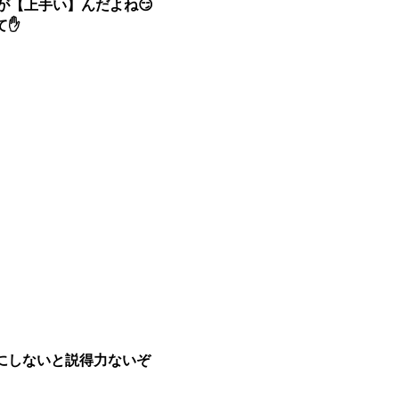
が【上手い】んだよね😏
て✋
にしないと説得力ないぞ