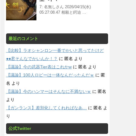
7: 名無しさん 2026/04/15(水)
05:27:08.47 相殺と鍔迫 …
最近のコメント
【比較】ラオシャンロン一番でかいと思ってたけど
●●君そんなでかいんか！？
に
匿名
より
【議論】今の武器Tier表はこれかw
に
匿名
より
【議論】100人ロビーは一体なんだったんだｗ
に
匿
名
より
【議論】今のハンマーはそんなに不満ないｗ
に
匿名
より
【ガンランス】差別化してくれればなあ…
に
匿名
よ
り
公式Twitter