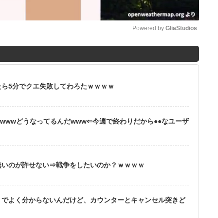
Powered by 
GliaStudios
M
u
t
ら5分でクエ失敗してわろたｗｗｗｗ
e
wwwどうなってるんだwww⇐今週で終わりだから●●なユーザ
無いのが許せない⇒戦争をしたいのか？ｗｗｗｗ
りでよく分からないんだけど、カウンターとキャンセル突きど