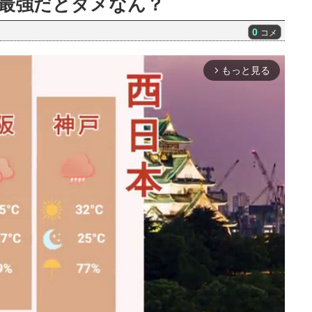
最強だとダメなん？
0
コメ
もっと見る
arrow_forward_ios