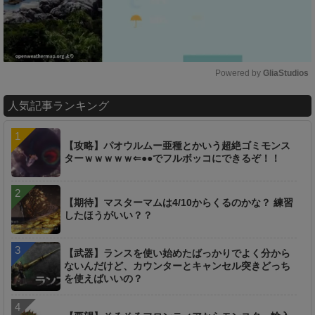
Powered by 
GliaStudios
M
人気記事ランキング
u
t
e
【攻略】パオウルムー亜種とかいう超絶ゴミモンス
ターｗｗｗｗｗ⇐●●でフルボッコにできるぞ！！
【期待】マスターマムは4/10からくるのかな？ 練習
したほうがいい？？
【武器】ランスを使い始めたばっかりでよく分から
ないんだけど、カウンターとキャンセル突きどっち
を使えばいいの？