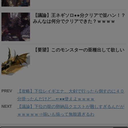
【議論】王ネギソロ●●分クリアで並ハン！？
みんなは何分でクリアできた？ｗｗｗｗ
【要望】このモンスターの亜種出して欲しい
PREV
【攻略】下位レイギエナ、大剣で行ったら倒すのに４０
分掛ったんだけど…⇐●●使えよｗｗｗｗ
NEXT
【議論】下位の龍の卵納品クエストが難しすぎるんだが
ｗｗｗｗｗ⇒揃いも揃って無能過ぎるわ