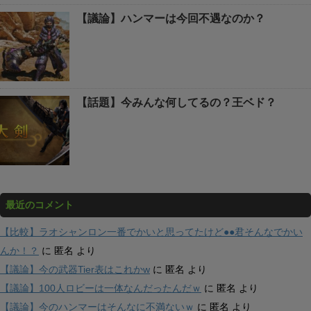
【議論】ハンマーは今回不遇なのか？
【話題】今みんな何してるの？王ベド？
最近のコメント
【比較】ラオシャンロン一番でかいと思ってたけど●●君そんなでかい
んか！？
に
匿名
より
【議論】今の武器Tier表はこれかw
に
匿名
より
【議論】100人ロビーは一体なんだったんだｗ
に
匿名
より
【議論】今のハンマーはそんなに不満ないｗ
に
匿名
より