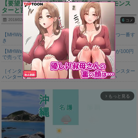
【要望】みんなが実装を待ち望んでいるモンス
ターと言えばｗｗｗｗｗｗｗｗｗ
6
2018/02/02
コメ
【MHWs】鍔迫り合いでオメガの強さ見せられるやつ一番す
き
【MHWs】ヨドバシ行ったらレダウのキーホルダーが100円
で売ってて草
［インタビュー］距離を超えて，一緒に狩る。「モンスター
ハンターNow」の新機能 フレンドリンク開発の狙い
もっと見る
arrow_forward_ios