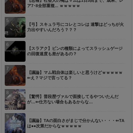
【悲報】社会人の俺はマムは1日3回まで、成果、レ
ア7･8全部重複... ｗｗｗｗｗ
【弓】スキュラ弓にコレとコレは 連撃はどっちが火
力出やすいんだろう？？？
【スラアク】ビンの種類によってスラッシュゲージ
の回復速度も差があるの？
【議論】マム戦自体は楽しいと思うけどｗｗｗｗｗ
⇐え？マジで言ってる？
【驚愕】普段歴ヴァルで面接してるやついたんだ
が…⇐仕方ない場合もあるからな…
【議論】TAの面白さがまじで分かんない・・・⇐TA
は●●次第だからなｗｗｗｗｗ