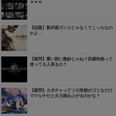
ｗｗｗ
【話題】新武器ガンスじゃなくてこっちなの
かよ…
【疑問】重い割に微妙じゃね？回避性能って
使ってる人居るの？
【疑問】カボチャってソロ性能がゴミなだけ
でマルチだと火力跳ね上がるのかな？