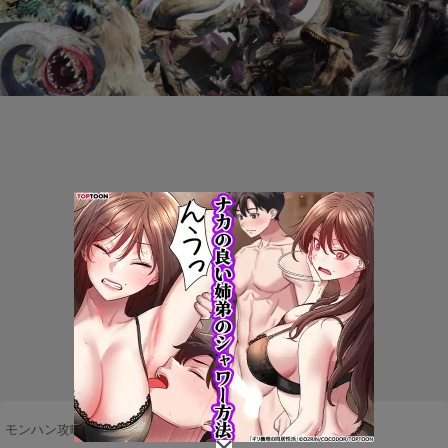
モンハン攻略まとめ隊
>
武器・防具
>
ハンマー
>