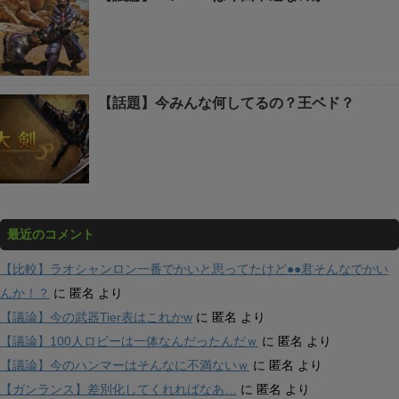
【話題】今みんな何してるの？王ベド？
最近のコメント
【比較】ラオシャンロン一番でかいと思ってたけど●●君そんなでかい
んか！？
に
匿名
より
【議論】今の武器Tier表はこれかw
に
匿名
より
【議論】100人ロビーは一体なんだったんだｗ
に
匿名
より
【議論】今のハンマーはそんなに不満ないｗ
に
匿名
より
【ガンランス】差別化してくれればなあ…
に
匿名
より