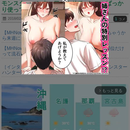
モンスターハンターワールドでハンマーばっか
り使ってる奴ｗｗｗｗｗｗｗ
1
2018/02/03
2018/02/03
コメ
【MHNow】トラッカーとか今週増量なんか。溢れちゃうか
ら来週にして欲しいわ何狩れいうねん
【MHNow】150回は錬成してダブルインパクト２部位だけ
って流石に泣けてくる
［インタビュー］距離を超えて，一緒に狩る。「モンスター
ハンターNow」の新機能 フレンドリンク開発の狙い
もっと見る
arrow_forward_ios