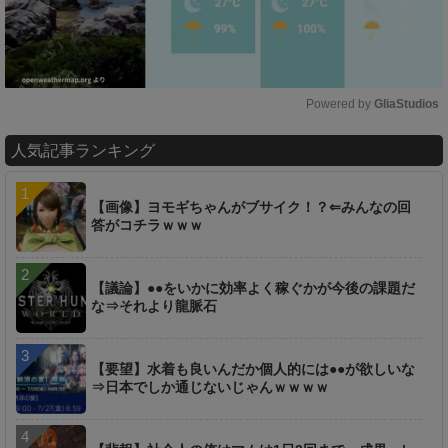
Powered by 
GliaStudios
M
人気記事ランキング
u
t
e
【画像】ヨモギちゃんがブサイク！？⇐みんなの回
答がコチラｗｗｗ
【議論】●●をいかに効率よく稼ぐかが今後の課題だ
な⇒それより龍脈石
【要望】水着も良いんだか個人的には●●が欲しいな
⇒日本でしか通じないじゃんｗｗｗｗ