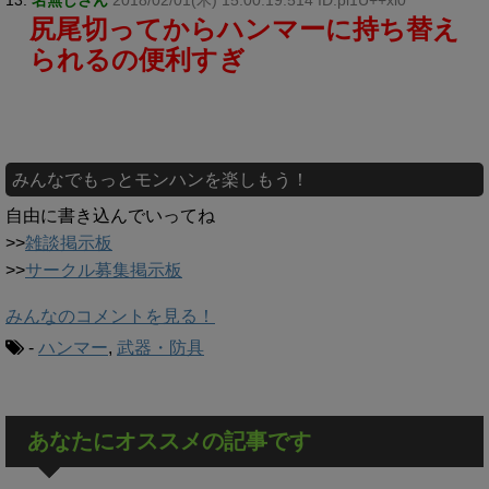
13:
名無しさん
2018/02/01(木) 15:00:19.514 ID:pi1U++xl0
尻尾切ってからハンマーに持ち替え
られるの便利すぎ
みんなでもっとモンハンを楽しもう！
自由に書き込んでいってね
>>
雑談掲示板
>>
サークル募集掲示板
みんなのコメントを見る！
-
ハンマー
,
武器・防具
あなたにオススメの記事です