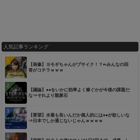
人気記事ランキング
【画像】ヨモギちゃんがブサイク！？⇐みんなの回
答がコチラｗｗｗ
【議論】●●をいかに効率よく稼ぐかが今後の課題だ
な⇒それより龍脈石
【要望】水着も良いんだか個人的には●●が欲しいな
⇒日本でしか通じないじゃんｗｗｗｗ