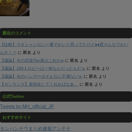
最近のコメント
【比較】ラオシャンロン一番でかいと思ってたけど●●君そんなでかい
んか！？
に
匿名
より
【議論】今の武器Tier表はこれかw
に
匿名
より
【議論】100人ロビーは一体なんだったんだｗ
に
匿名
より
【議論】今のハンマーはそんなに不満ないｗ
に
匿名
より
【ガンランス】差別化してくれればなあ…
に
匿名
より
公式Twitter
Tweets by MH_official_JP
おすすめサイト
モンハンナウまとめ速報アンテナ