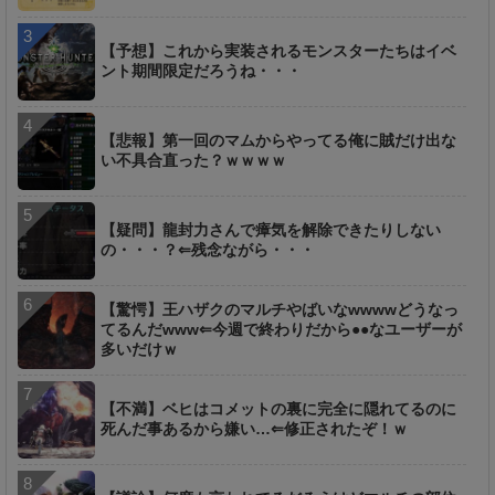
【予想】これから実装されるモンスターたちはイベ
ント期間限定だろうね・・・
【悲報】第一回のマムからやってる俺に賊だけ出な
い不具合直った？ｗｗｗｗ
【疑問】龍封力さんで瘴気を解除できたりしない
の・・・？⇐残念ながら・・・
【驚愕】王ハザクのマルチやばいなwwwwどうなっ
てるんだwww⇐今週で終わりだから●●なユーザーが
多いだけｗ
【不満】ベヒはコメットの裏に完全に隠れてるのに
死んだ事あるから嫌い…⇐修正されたぞ！ｗ