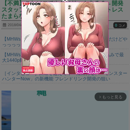
【不満】これソロでやるメリットある？→開発
スタッフは自分達でテストプレイしてストレス
たまらなかったのか？
0
2018/04/19
コメ
【MHWs】ゴールドエディションの値段今知ったんだけどや
っっっっっっすwwwww
【MHWs】「Switch2版モンハンワイルズはDLSS込みで最
大1440p動作」
［インタビュー］距離を超えて，一緒に狩る。「モンスター
ハンターNow」の新機能 フレンドリンク開発の狙い
もっと見る
arrow_forward_ios