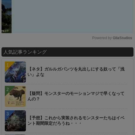
Powered by 
GliaStudios
M
人気記事ランキング
u
t
e
【ネタ】ガルルガパンツを丸出しにする奴って「浅
い」よな
【疑問】モンスターのモーションマジで早くなって
んの？
【予想】これから実装されるモンスターたちはイベ
ント期間限定だろうね・・・