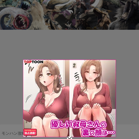
モンハン攻略まとめ隊
>
ネタ・雑談
>