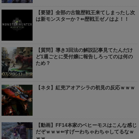
【要望】全部の古龍歴戦王来てしまったし次
は新モンスターか？⇐歴戦王ゼノはよ！！
【質問】導き3回法の解説記事見てたんだけ
ど1週ごとに受付嬢に報告しろってのは何の
ため？
【ネタ】紅兜アオアシラの初見の反応ｗｗｗ
【動画】FF14本家のベヒーモスはこんな感じ
だぞｗｗｗ⇐すげーわちゃわちゃしてるなｗ
ｗｗ