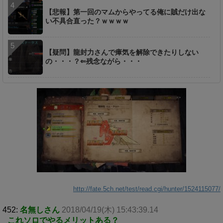
【悲報】第一回のマムからやってる俺に賊だけ出な
い不具合直った？ｗｗｗｗ
【疑問】龍封力さんで瘴気を解除できたりしない
の・・・？⇐残念ながら・・・
http://fate.5ch.net/test/read.cgi/hunter/1524115077/
452:
名無しさん
2018/04/19(木) 15:43:39.14
これソロでやるメリットある？