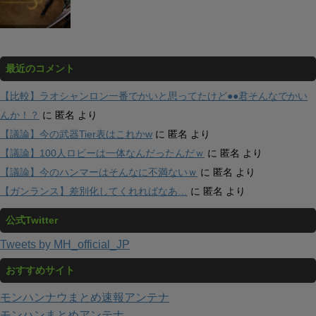
最近のコメント
【比較】ラオシャンロン一番でかいと思ってたけど●●君そんなでかい
んか！？
に
匿名
より
【議論】今の武器Tier表はこれかw
に
匿名
より
【議論】100人ロビーは一体なんだったんだｗ
に
匿名
より
【議論】今のハンマーはそんなに不満ないｗ
に
匿名
より
【ガンランス】差別化してくれればなあ…
に
匿名
より
公式Twitter
Tweets by MH_official_JP
おすすめサイト
モンハンナウまとめ速報アンテナ
モンハンまとめアンテナ