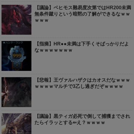
【議論】ベヒモス難易度次第ではHR200未満
無条件蹴りという暗黙の了解ができるなｗｗ
ｗｗｗ
【指摘】HR●●未満は下手くそばっかりだよ
なｗｗｗｗｗｗｗ
【悲報】王ヴァルハザクはカオスだなｗｗｗ
ｗｗｗｗマルチで3乙し過ぎだぞｗｗｗｗ
【議論】黒ティガ必死で倒して捕獲までされ
たらイラッとする⇐え？ｗｗｗｗ