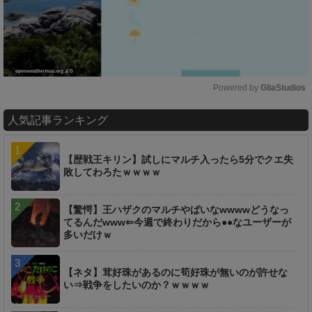
Powered by 
GliaStudios
M
人気記事ランキング
u
t
e
【歴戦王キリン】試しにマルチ入ったら5分でクエ失
敗してわろたｗｗｗｗ
【驚愕】王ハザクのマルチやばいなwwwwどうなっ
てるんだwww⇐今週で終わりだから●●なユーザーが
多いだけｗ
【ネタ】茸好珠があるのに筍好珠が無いのが許せな
い⇒戦争をしたいのか？ｗｗｗｗ