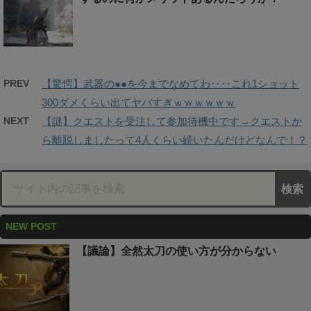
PREV
【驚愕】武器の●●を今までなめてわ‥‥これ1ショット
300ダメくらい出てヤバすぎｗｗｗｗｗｗ
NEXT
【謎】クエストを受注して参加待機中です→クエストか
ら離脱しましたって4人くらい続いたんだけどなんで！？
NEW POST
【議論】全然太刀の使い方が分からない