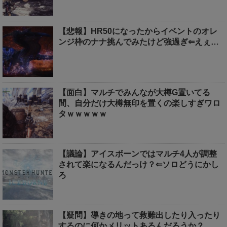
【悲報】HR50になったからイベントのオレ
ンジ枠のナナ挑んでみたけど強過ぎ⇐えぇ…
【面白】マルチでみんなが大樽G置いてる
間、自分だけ大樽無印を置くの楽しすぎワロ
タｗｗｗｗｗ
【議論】アイスボーンではマルチ4人が調整
されて楽になるんだっけ？⇐ソロどうにかし
ろ
【疑問】導きの地って救難出したり入ったり
するのに何かメリットあるんだろうか？