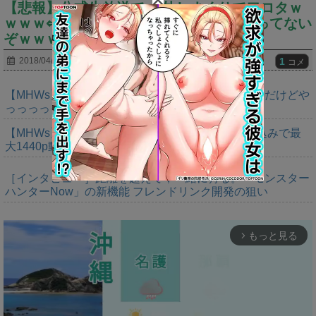
【悲報】公式生放送で●●外しまくりでワロタｗ
ｗｗｗ⇐そうは言っても俺も未だに分かってない
ぞｗｗｗｗ
1
2018/04/26
コメ
【MHWs】ゴールドエディションの値段今知ったんだけどや
っっっっっっすwwwww
【MHWs】「Switch2版モンハンワイルズはDLSS込みで最
大1440p動作」
［インタビュー］距離を超えて，一緒に狩る。「モンスター
ハンターNow」の新機能 フレンドリンク開発の狙い
もっと見る
arrow_forward_ios