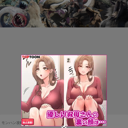
モンハン攻略まとめ隊
>
ネタ・雑談
>