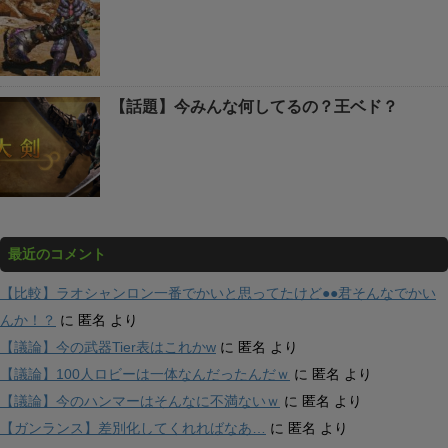
【話題】今みんな何してるの？王ベド？
最近のコメント
【比較】ラオシャンロン一番でかいと思ってたけど●●君そんなでかい
んか！？
に
匿名
より
【議論】今の武器Tier表はこれかw
に
匿名
より
【議論】100人ロビーは一体なんだったんだｗ
に
匿名
より
【議論】今のハンマーはそんなに不満ないｗ
に
匿名
より
【ガンランス】差別化してくれればなあ…
に
匿名
より