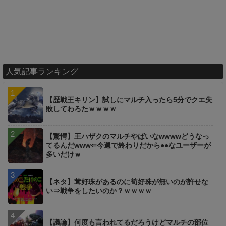
人気記事ランキング
【歴戦王キリン】試しにマルチ入ったら5分でクエ失
敗してわろたｗｗｗｗ
【驚愕】王ハザクのマルチやばいなwwwwどうなっ
てるんだwww⇐今週で終わりだから●●なユーザーが
多いだけｗ
【ネタ】茸好珠があるのに筍好珠が無いのが許せな
い⇒戦争をしたいのか？ｗｗｗｗ
【議論】何度も言われてるだろうけどマルチの部位