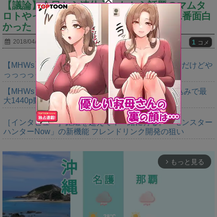
【議論】今日から連休入ったから話題のマムタ
ロトやった結果ｗｗｗｗ⇒むしろ今まで1番面白
かった
1
2018/04/27
コメ
【MHWs】ゴールドエディションの値段今知ったんだけどや
っっっっっっすwwwww
【MHWs】「Switch2版モンハンワイルズはDLSS込みで最
大1440p動作」
［インタビュー］距離を超えて，一緒に狩る。「モンスター
ハンターNow」の新機能 フレンドリンク開発の狙い
もっと見る
arrow_forward_ios