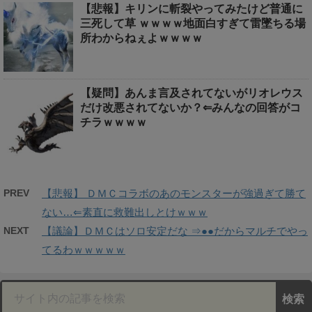
【悲報】キリンに斬裂やってみたけど普通に
三死して草 ｗｗｗｗ地面白すぎて雷墜ちる場
所わからねぇよｗｗｗｗ
【疑問】あんま言及されてないがリオレウス
だけ改悪されてないか？⇐みんなの回答がコ
チラｗｗｗｗ
PREV
【悲報】 ＤＭＣコラボのあのモンスターが強過ぎて勝て
ない…⇐素直に救難出しとけｗｗｗ
NEXT
【議論】ＤＭＣはソロ安定だな ⇒●●だからマルチでやっ
てるわｗｗｗｗｗ