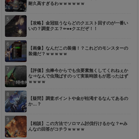
耐久高すぎるわｗｗｗｗｗｗ
【攻略】金冠狙うならどのクエスト回すのが一番い
いの？調査クエ？⇐●●クエだぞ！！
【画像】なんだこの装備！？これどのモンスターの
装備だ？ｗｗｗｗｗ
【評価】虫棒今からでも虫要素無くしてくれねぇか
な⇒なんで虫飛ばすのって実装時誰もが思ったはず
ｗｗｗｗ
【疑問】調査ポイントや金が枯渇するなんてあるの
か…？
【相談】この方法でソロマム討伐行けるかな？⇐み
んなの回答がコチラｗｗｗｗ