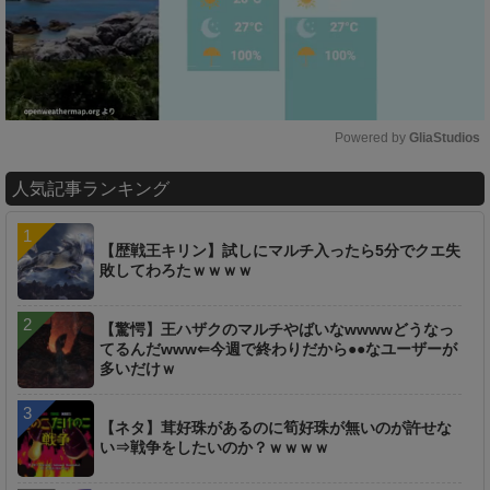
Powered by 
GliaStudios
M
人気記事ランキング
u
t
e
【歴戦王キリン】試しにマルチ入ったら5分でクエ失
敗してわろたｗｗｗｗ
【驚愕】王ハザクのマルチやばいなwwwwどうなっ
てるんだwww⇐今週で終わりだから●●なユーザーが
多いだけｗ
【ネタ】茸好珠があるのに筍好珠が無いのが許せな
い⇒戦争をしたいのか？ｗｗｗｗ