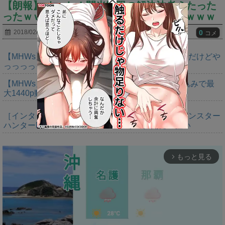
【朗報】 よっし！閃光制限の解決法考えたった
ったｗｗｗｗ●●使わなければ良いんだぞｗｗｗ
0
2018/02/05
2018/05/05
コメ
【MHWs】ゴールドエディションの値段今知ったんだけどや
っっっっっっすwwwww
【MHWs】「Switch2版モンハンワイルズはDLSS込みで最
大1440p動作」
［インタビュー］距離を超えて，一緒に狩る。「モンスター
ハンターNow」の新機能 フレンドリンク開発の狙い
もっと見る
arrow_forward_ios