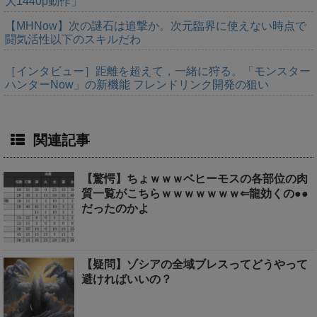
大1440p動作」
【MHNow】次の謎石は追撃か。次元臨界に使えない時点で
闘気活性以下のスキルだわ
［インタビュー］距離を超えて，一緒に狩る。「モンスター
ハンターNow」の新機能 フレンドリンク開発の狙い
関連記事
【驚愕】ちょｗｗｗベヒーモスの各部位の肉
質一覧がこちらｗｗｗｗｗｗｗ⇐龍効くの●●
だったのかよ
【疑問】ゾシアの全域ブレスってどうやって
避ければいいの？