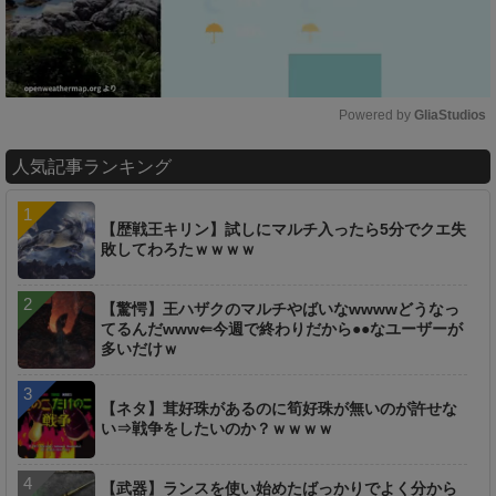
Powered by 
GliaStudios
M
人気記事ランキング
u
t
e
【歴戦王キリン】試しにマルチ入ったら5分でクエ失
敗してわろたｗｗｗｗ
【驚愕】王ハザクのマルチやばいなwwwwどうなっ
てるんだwww⇐今週で終わりだから●●なユーザーが
多いだけｗ
【ネタ】茸好珠があるのに筍好珠が無いのが許せな
い⇒戦争をしたいのか？ｗｗｗｗ
【武器】ランスを使い始めたばっかりでよく分から