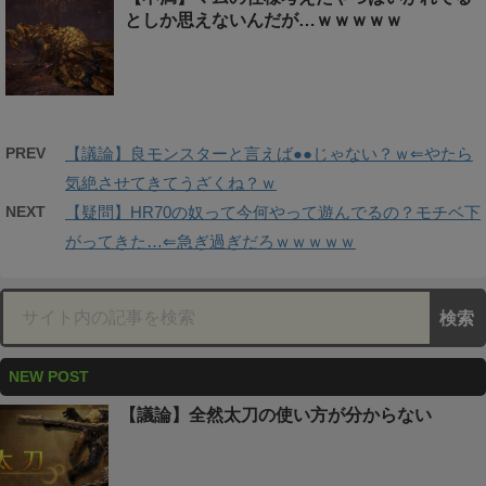
としか思えないんだが…ｗｗｗｗｗ
PREV
【議論】良モンスターと言えば●●じゃない？ｗ⇐やたら
気絶させてきてうざくね？ｗ
NEXT
【疑問】HR70の奴って今何やって遊んでるの？モチベ下
がってきた…⇐急ぎ過ぎだろｗｗｗｗｗ
NEW POST
【議論】全然太刀の使い方が分からない