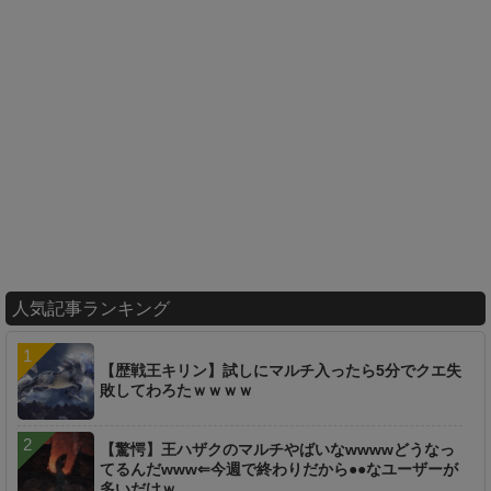
人気記事ランキング
【歴戦王キリン】試しにマルチ入ったら5分でクエ失
敗してわろたｗｗｗｗ
【驚愕】王ハザクのマルチやばいなwwwwどうなっ
てるんだwww⇐今週で終わりだから●●なユーザーが
多いだけｗ