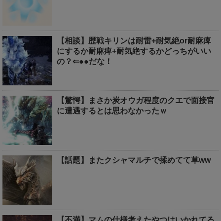
【相談】歴戦キリンは耐雷+耐気絶or耐麻痺
にするか耐麻痺+耐気絶するかどっちがいい
の？⇐●●だな！
【驚愕】まさか炭オウガ程度のクエで面接官
に遭遇するとは思わなかったｗ
【話題】またクシャマルチで揉めてて草ww
【不満】マムの仕様考えたやつはいかれてる