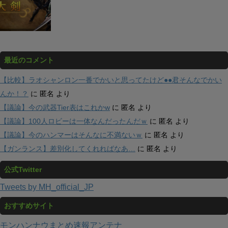
最近のコメント
【比較】ラオシャンロン一番でかいと思ってたけど●●君そんなでかい
んか！？
に
匿名
より
【議論】今の武器Tier表はこれかw
に
匿名
より
【議論】100人ロビーは一体なんだったんだｗ
に
匿名
より
【議論】今のハンマーはそんなに不満ないｗ
に
匿名
より
【ガンランス】差別化してくれればなあ…
に
匿名
より
公式Twitter
Tweets by MH_official_JP
おすすめサイト
モンハンナウまとめ速報アンテナ