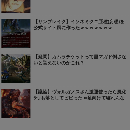
【サンブレイク】イソネミクニ亜種(妄想)を
公式サイト風に作ったｗｗｗｗｗｗｗ
【疑問】カムラチケットって里マガド倒さな
いと貰えないのかこれ？
【議論】ヴォルガノスさん激運使ったら風化
5つも落としてビビった ⇐足向けて寝れんな