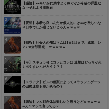
【議論】●●をいかに効率よく稼ぐかが今後の課題だ
な⇒それより龍脈石
【要望】水着も良いんだか個人的には●●が欲しいな
⇒日本でしか通じないじゃんｗｗｗｗ
【悲報】社会人の俺はマムは1日3回まで、成果、レ
ア7･8全部重複... ｗｗｗｗｗ
【弓】スキュラ弓にコレとコレは 連撃はどっちが火
力出やすいんだろう？？？
【スラアク】ビンの種類によってスラッシュゲージ
の回復速度も差があるの？
【議論】マム戦自体は楽しいと思うけどｗｗｗｗｗ
⇐え？マジで言ってる？