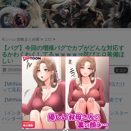
モンハン攻略まとめ隊
>
エロ
>
【バグ】今回の増殖バグでカプがどんな対応す
るかわくわくしてるｗｗｗｗ⇒詫びエロ装備ほ
しい
1
2018/02/08
2019/01/28
コメ
【MHNow】150回は錬成してダブルインパクト２部位だけ
って流石に泣けてくる
【MHNow】週間1000は上積みの上積みなんで異常者です
［インタビュー］距離を超えて，一緒に狩る。「モンスター
ハンターNow」の新機能 フレンドリンク開発の狙い