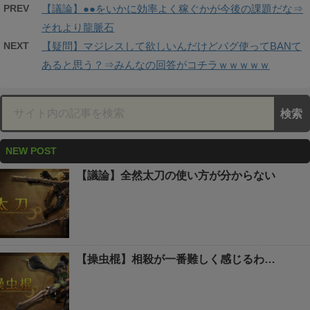
PREV
【議論】●●をいかに効率よく稼ぐかが今後の課題だな⇒
それより龍脈石
NEXT
【疑問】マジレスして欲しいんだけどバグ使ってBANて
あると思う？⇒みんなの回答がコチラｗｗｗｗｗ
NEW POST
【議論】全然太刀の使い方が分からない
【操虫棍】相殺が一番難しく感じるわ…