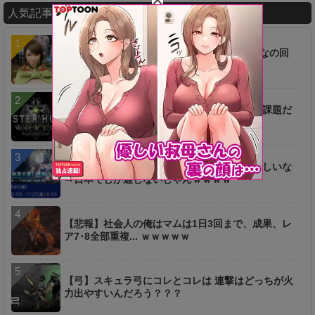
人気記事ランキング
【画像】ヨモギちゃんがブサイク！？⇐みんなの回
答がコチラｗｗｗ
【議論】●●をいかに効率よく稼ぐかが今後の課題だ
な⇒それより龍脈石
【要望】水着も良いんだか個人的には●●が欲しいな
⇒日本でしか通じないじゃんｗｗｗｗ
【悲報】社会人の俺はマムは1日3回まで、成果、レ
ア7･8全部重複... ｗｗｗｗｗ
【弓】スキュラ弓にコレとコレは 連撃はどっちが火
力出やすいんだろう？？？