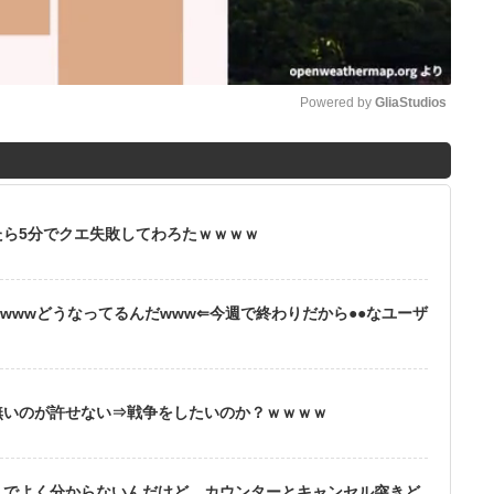
Powered by 
GliaStudios
M
u
t
ら5分でクエ失敗してわろたｗｗｗｗ
e
wwwどうなってるんだwww⇐今週で終わりだから●●なユーザ
無いのが許せない⇒戦争をしたいのか？ｗｗｗｗ
りでよく分からないんだけど、カウンターとキャンセル突きど