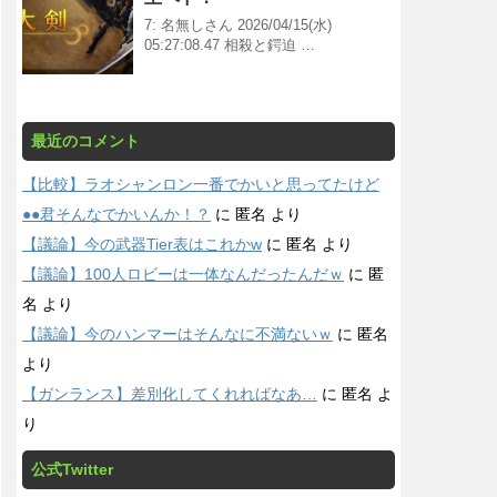
7: 名無しさん 2026/04/15(水)
05:27:08.47 相殺と鍔迫 …
最近のコメント
【比較】ラオシャンロン一番でかいと思ってたけど
●●君そんなでかいんか！？
に
匿名
より
【議論】今の武器Tier表はこれかw
に
匿名
より
【議論】100人ロビーは一体なんだったんだｗ
に
匿
名
より
【議論】今のハンマーはそんなに不満ないｗ
に
匿名
より
【ガンランス】差別化してくれればなあ…
に
匿名
よ
り
公式Twitter