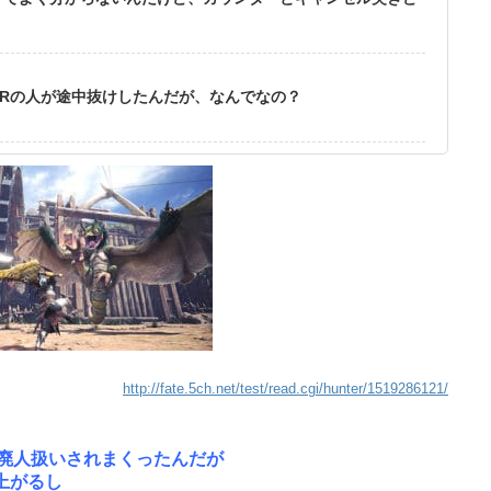
Rの人が途中抜けしたんだが、なんでなの？
http://fate.5ch.net/test/read.cgi/hunter/1519286121/
に廃人扱いされまくったんだが
上がるし