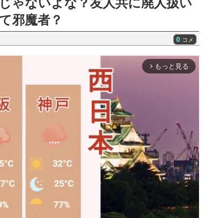
程じゃないよな？友人共に廃人扱い
て邪魔者？
0
コメ
もっと見る
arrow_forward_ios