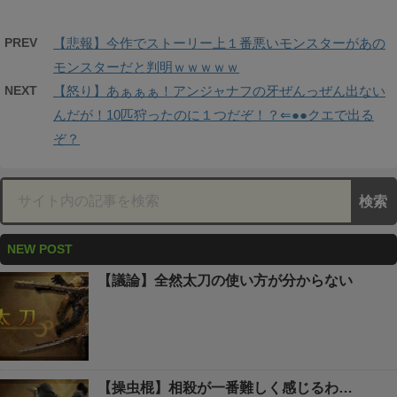
PREV
【悲報】今作でストーリー上１番悪いモンスターがあの
モンスターだと判明ｗｗｗｗｗ
NEXT
【怒り】あぁぁぁ！アンジャナフの牙ぜんっぜん出ない
んだが！10匹狩ったのに１つだぞ！？⇐●●クエで出る
ぞ？
NEW POST
【議論】全然太刀の使い方が分からない
【操虫棍】相殺が一番難しく感じるわ…