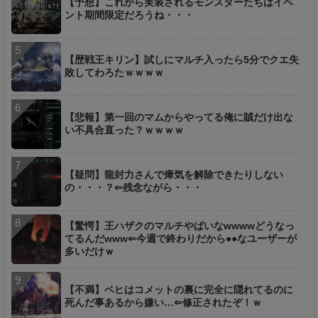
【予想】これから実装されるモンスターたちはイベ
ント期間限定だろうね・・・
【歴戦王キリン】試しにマルチ入ったら5分でクエ失
敗してわろたｗｗｗｗ
【悲報】第一回のマムからやってる俺に賊だけ出な
い不具合直った？ｗｗｗｗ
【疑問】龍封力さんで瘴気を解除できたりしない
の・・・？⇐残念ながら・・・
【驚愕】王ハザクのマルチやばいなwwwwどうなっ
てるんだwww⇐今週で終わりだから●●なユーザーが
多いだけｗ
【不満】ベヒはコメットの裏に完全に隠れてるのに
死んだ事あるから嫌い…⇐修正されたぞ！ｗ