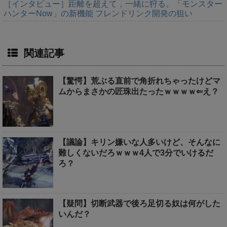
［インタビュー］距離を超えて，一緒に狩る。「モンスター
ハンターNow」の新機能 フレンドリンク開発の狙い
関連記事
【驚愕】荒ぶる直前で角折れちゃったけどマ
ムからまさかの匠珠出たったｗｗｗｗ⇐え？
【議論】キリン嫌いな人多いけど、そんなに
難しくないだろｗｗｗ4人で3分でいけるだ
ろ？
【疑問】切断武器で後ろ足切る奴は何がした
いんだ？