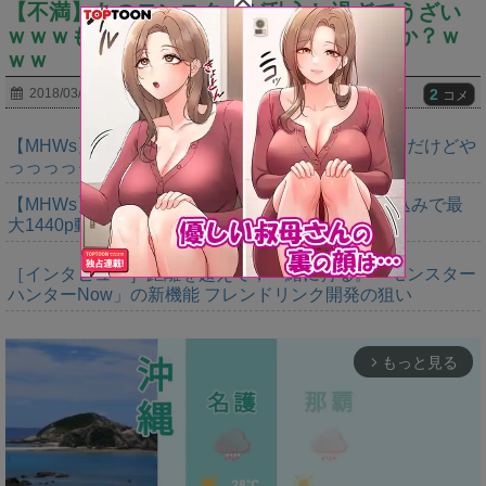
【不満】あのモンスターが乱入し過ぎてうざい
ｗｗｗもう少し頻度控え目でも良くないか？ｗ
ｗｗ
2
2018/03/13
コメ
【MHWs】ゴールドエディションの値段今知ったんだけどや
っっっっっっすwwwww
【MHWs】「Switch2版モンハンワイルズはDLSS込みで最
大1440p動作」
［インタビュー］距離を超えて，一緒に狩る。「モンスター
ハンターNow」の新機能 フレンドリンク開発の狙い
もっと見る
arrow_forward_ios