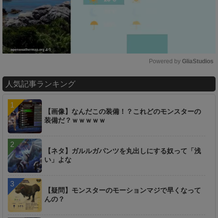
Powered by 
GliaStudios
M
人気記事ランキング
u
t
e
【画像】なんだこの装備！？これどのモンスターの
装備だ？ｗｗｗｗｗ
【ネタ】ガルルガパンツを丸出しにする奴って「浅
い」よな
【疑問】モンスターのモーションマジで早くなって
んの？