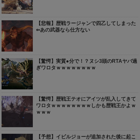
【悲報】歴戦ラージャンで四乙してしまった
⇐あの武器なら仕方ない
【驚愕】実質●分で！？ヌシ3頭のRTAヤバ過
ぎワロタｗｗｗｗｗｗｗｗ
【驚愕】歴戦王テオにアイツが乱入してきて
ワロタｗｗｗｗｗｗｗｗしかも歴戦王かよｗ
ｗｗｗ
【予想】イビルジョーが追加された後に起こ