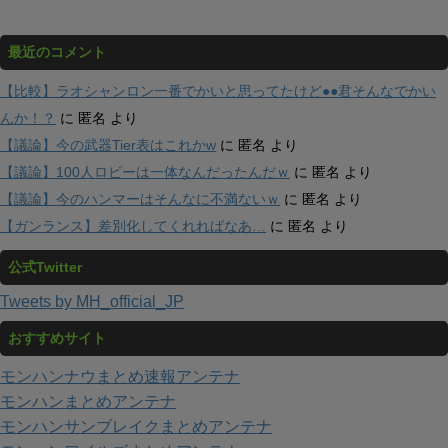
最近のコメント
【比較】ラオシャンロン一番でかいと思ってたけど●●君そんなでかい
んか！？
に
匿名
より
【議論】今の武器Tier表はこれかw
に
匿名
より
【議論】100人ロビーは一体なんだったんだｗ
に
匿名
より
【議論】今のハンマーはそんなに不満ないｗ
に
匿名
より
【ガンランス】差別化してくれればなあ…
に
匿名
より
公式Twitter
Tweets by MH_official_JP
おすすめサイト
モンハンナウまとめ速報アンテナ
モンハンまとめアンテナ
モンハンサンブレイクまとめアンテナ