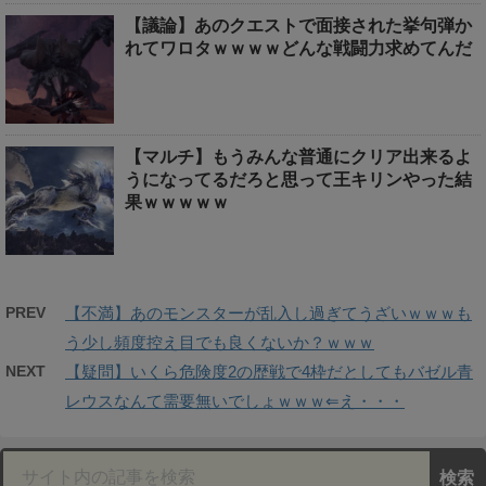
【議論】あのクエストで面接された挙句弾か
れてワロタｗｗｗｗどんな戦闘力求めてんだ
【マルチ】もうみんな普通にクリア出来るよ
うになってるだろと思って王キリンやった結
果ｗｗｗｗｗ
PREV
【不満】あのモンスターが乱入し過ぎてうざいｗｗｗも
う少し頻度控え目でも良くないか？ｗｗｗ
NEXT
【疑問】いくら危険度2の歴戦で4枠だとしてもバゼル青
レウスなんて需要無いでしょｗｗｗ⇐え・・・