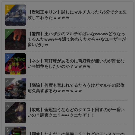
【歴戦王キリン】試しにマルチ入ったら5分でクエ失
敗してわろたｗｗｗｗ
【驚愕】王ハザクのマルチやばいなwwwwどうなっ
てるんだwww⇐今週で終わりだから●●なユーザーが
多いだけｗ
【ネタ】茸好珠があるのに筍好珠が無いのが許せな
い⇒戦争をしたいのか？ｗｗｗｗ
【議論】何度も言われてるだろうけどマルチの部位
耐久高すぎるわｗｗｗｗｗｗ
【攻略】金冠狙うならどのクエスト回すのが一番い
いの？調査クエ？⇐●●クエだぞ！！
【画像】なんだこの装備！？これどのモンスターの