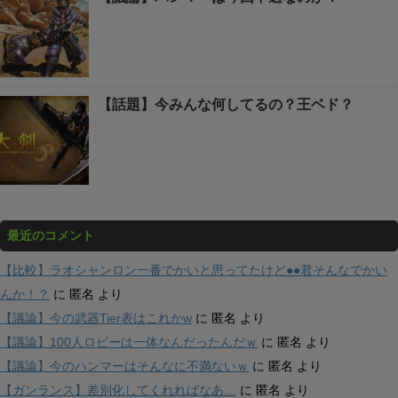
【話題】今みんな何してるの？王ベド？
最近のコメント
【比較】ラオシャンロン一番でかいと思ってたけど●●君そんなでかい
んか！？
に
匿名
より
【議論】今の武器Tier表はこれかw
に
匿名
より
【議論】100人ロビーは一体なんだったんだｗ
に
匿名
より
【議論】今のハンマーはそんなに不満ないｗ
に
匿名
より
【ガンランス】差別化してくれればなあ…
に
匿名
より