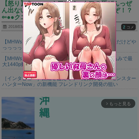
【怒り】あぁぁぁ！アンジャナフの牙ぜんっぜ
ん出ないんだが！10匹狩ったのに１つだぞ！？
⇐●●クエで出るぞ？
2
2018/03/13
コメ
【MHWs】ゴールドエディションの値段今知ったんだけどや
っっっっっっすwwwww
【MHWs】「Switch2版モンハンワイルズはDLSS込みで最
大1440p動作」
［インタビュー］距離を超えて，一緒に狩る。「モンスター
ハンターNow」の新機能 フレンドリンク開発の狙い
もっと見る
arrow_forward_ios