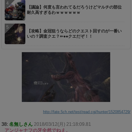
【議論】何度も言われてるだろうけどマルチの部位
耐久高すぎるわｗｗｗｗｗｗ
【攻略】金冠狙うならどのクエスト回すのが一番い
いの？調査クエ？⇐●●クエだぞ！！
http://fate.5ch.net/test/read.cgi/hunter/1520854729/
38:
名無しさん
2018/03/12(月) 21:18:09.81
アンジャナフの牙全然でねえ。