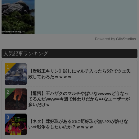
Powered by 
GliaStudios
M
人気記事ランキング
u
t
e
【歴戦王キリン】試しにマルチ入ったら5分でクエ失
敗してわろたｗｗｗｗ
【驚愕】王ハザクのマルチやばいなwwwwどうなっ
てるんだwww⇐今週で終わりだから●●なユーザーが
多いだけｗ
【ネタ】茸好珠があるのに筍好珠が無いのが許せな
い⇒戦争をしたいのか？ｗｗｗｗ