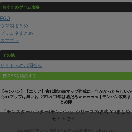
おすすめゲーム攻略
FGO
ウマ娘まとめ
プリコネまとめ
スマブラ
その他
サイトへのお問合せ
RSSを購読する
【モンハン】【エリア】古代樹の森マップ作成に一年かかったらしいか
ら●●マップは無いね⇒アレに1年は嘘だろｗｗｗｗｗ | モンハン攻略ま
とめ隊
『モンスターハンター(モンハン)』シリーズの攻略2chまとめ
サイトです。
Copyright© モンハン攻略まとめ隊 , 2018 All Rights Reserved.