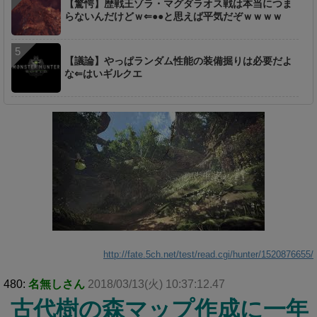
【驚愕】歴戦王ゾラ・マグダラオス戦は本当につま
らないんだけどｗ⇐●●と思えば平気だぞｗｗｗｗ
【議論】やっぱランダム性能の装備掘りは必要だよ
な⇐はいギルクエ
http://fate.5ch.net/test/read.cgi/hunter/1520876655/
480:
名無しさん
2018/03/13(火) 10:37:12.47
古代樹の森マップ作成に一年