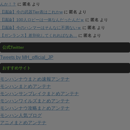
んか！？
に
匿名
より
【議論】今の武器Tier表はこれかw
に
匿名
より
【議論】100人ロビーは一体なんだったんだｗ
に
匿名
より
【議論】今のハンマーはそんなに不満ないｗ
に
匿名
より
【ガンランス】差別化してくれればなあ…
に
匿名
より
公式Twitter
Tweets by MH_official_JP
おすすめサイト
モンハンナウまとめ速報アンテナ
モンハンまとめアンテナ
モンハンサンブレイクまとめアンテナ
モンハンワイルズまとめアンテナ
モンハンナウ攻略まとめアンテナ
モンハン人気ブログ
アニメまとめアンテナ