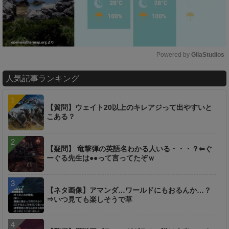
Powered by 
GliaStudios
M
人気記事ランキング
u
t
e
【質問】ウェイト20以上のキレアジって出やすいと
こある？
【疑問】 竜撃弾の英語名わかる人いる・・・？⇐ぐ
ーぐる先生は●●って言ってたぞｗ
【ネタ画像】アマンダ…ワールドにもおるんか…？
⇒いつ見ても楽しそうで草