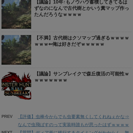
【議論】10年↑もノウハウ蓄積してきてるは
ずなのになんで古代樹とかいう糞マップ作っ
たんだろうなｗｗｗｗ
【不満】古代樹はクソマップ過ぎるｗｗｗｗ
ｗｗｗ⇐俺は好きだぞｗｗｗｗｗ
【議論】サンブレイクで森丘復活の可能性ｗ
ｗｗｗｗｗｗｗ
PREV
【評価】虫棒今からでも虫要素無くしてくれねぇかな⇒
なんで虫飛ばすのって実装時誰もが思ったはずｗｗｗｗ
NEXT
【質問】ディア斧に移行するタイミングがわからん…無