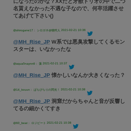
になったのかな？XXだと牙獣トリオの中で二つ
名貰えなかった不遇な子なので、何卒活躍させ
てあげて下さい()
2021-02-21 10:36
@shirogane17： シロガネ@猫狩人
@MH_Rise_JP
W系では悪臭攻撃してくるモン
スターは、いなかったな
2021-02-21 10:37
@aqua5naynn6： 藻
@MH_Rise_JP
懐かしいなんか大きくなった？
2021-02-21 10:38
@14_kouun： ぱらぴらりの閃光！
@MH_Rise_JP
洞窟だからちゃんと音が反響し
てるの細かくてすき
2021-02-21 10:38
@60_beat： ロジビート