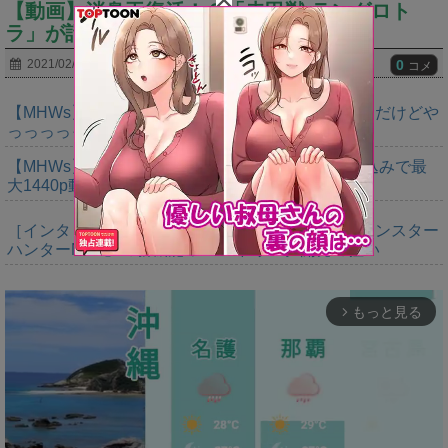
【動画】消臭玉復活！？「赤甲獣 ラングロト
ラ」が話題にｗｗｗｗｗｗ
0
2021/02/21
コメ
【MHWs】ゴールドエディションの値段今知ったんだけどや
っっっっっっすwwwww
【MHWs】「Switch2版モンハンワイルズはDLSS込みで最
大1440p動作」
［インタビュー］距離を超えて，一緒に狩る。「モンスター
ハンターNow」の新機能 フレンドリンク開発の狙い
もっと見る
arrow_forward_ios