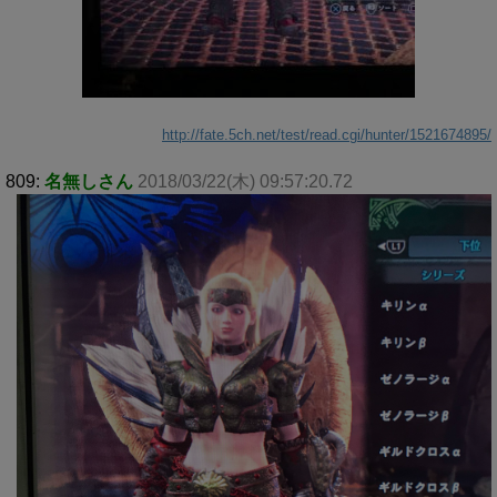
http://fate.5ch.net/test/read.cgi/hunter/1521674895/
809:
名無しさん
2018/03/22(木) 09:57:20.72