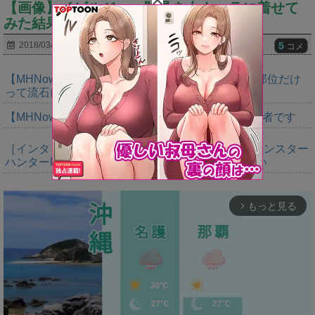
【画像】イビルジョー防具を女キャラに着せて
みた結果ｗｗｗｗｗｗ⇐ぶっさｗｗｗ
5
2018/03/22
コメ
【MHNow】150回は錬成してダブルインパクト２部位だけ
って流石に泣けてくる
【MHNow】週間1000は上積みの上積みなんで異常者です
［インタビュー］距離を超えて，一緒に狩る。「モンスター
ハンターNow」の新機能 フレンドリンク開発の狙い
もっと見る
arrow_forward_ios