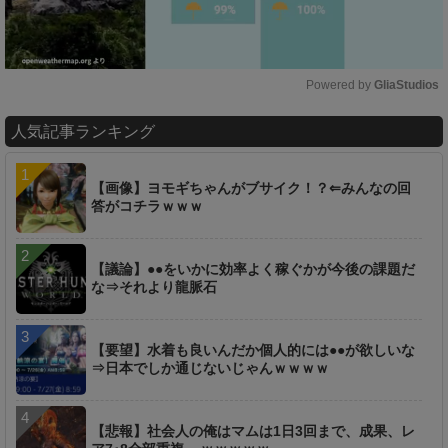
Powered by 
GliaStudios
M
人気記事ランキング
u
t
e
【画像】ヨモギちゃんがブサイク！？⇐みんなの回
答がコチラｗｗｗ
【議論】●●をいかに効率よく稼ぐかが今後の課題だ
な⇒それより龍脈石
【要望】水着も良いんだか個人的には●●が欲しいな
⇒日本でしか通じないじゃんｗｗｗｗ
【悲報】社会人の俺はマムは1日3回まで、成果、レ