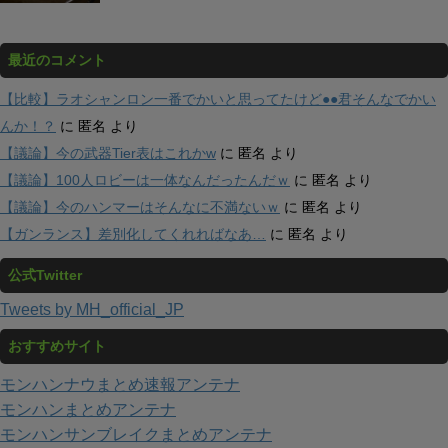
最近のコメント
【比較】ラオシャンロン一番でかいと思ってたけど●●君そんなでかい
んか！？
に
匿名
より
【議論】今の武器Tier表はこれかw
に
匿名
より
【議論】100人ロビーは一体なんだったんだｗ
に
匿名
より
【議論】今のハンマーはそんなに不満ないｗ
に
匿名
より
【ガンランス】差別化してくれればなあ…
に
匿名
より
公式Twitter
Tweets by MH_official_JP
おすすめサイト
モンハンナウまとめ速報アンテナ
モンハンまとめアンテナ
モンハンサンブレイクまとめアンテナ