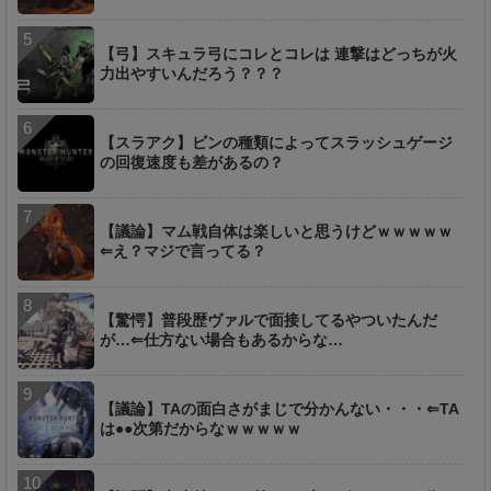
【弓】スキュラ弓にコレとコレは 連撃はどっちが火
力出やすいんだろう？？？
【スラアク】ビンの種類によってスラッシュゲージ
の回復速度も差があるの？
【議論】マム戦自体は楽しいと思うけどｗｗｗｗｗ
⇐え？マジで言ってる？
【驚愕】普段歴ヴァルで面接してるやついたんだ
が…⇐仕方ない場合もあるからな…
【議論】TAの面白さがまじで分かんない・・・⇐TA
は●●次第だからなｗｗｗｗｗ