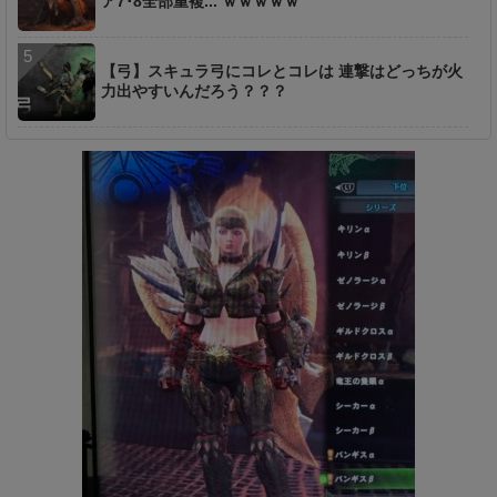
ア7･8全部重複... ｗｗｗｗｗ
【弓】スキュラ弓にコレとコレは 連撃はどっちが火
力出やすいんだろう？？？