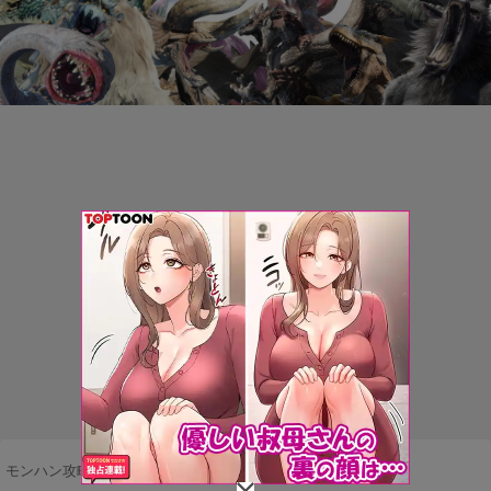
モンハン攻略まとめ隊
>
武器・防具
>