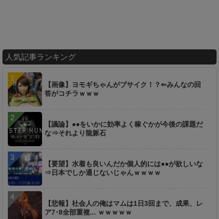
人気記事ランキング
【画像】ヨモギちゃんがブサイク！？⇐みんなの回
答がコチラｗｗｗ
【議論】●●をいかに効率よく稼ぐかが今後の課題だ
な⇒それより龍脈石
【要望】水着も良いんだか個人的には●●が欲しいな
⇒日本でしか通じないじゃんｗｗｗｗ
【悲報】社会人の俺はマムは1日3回まで、成果、レ
ア7･8全部重複... ｗｗｗｗｗ