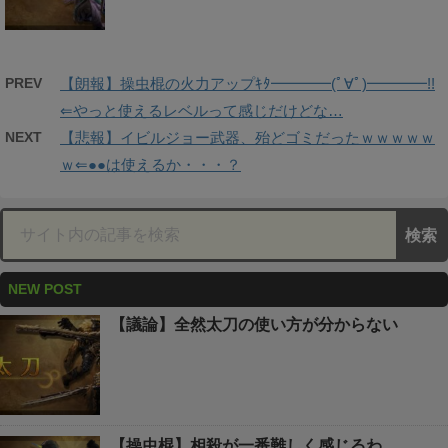
PREV
【朗報】操虫棍の火力アップｷﾀ━━━━(ﾟ∀ﾟ)━━━━!!
⇐やっと使えるレベルって感じだけどな…
NEXT
【悲報】イビルジョー武器、殆どゴミだったｗｗｗｗｗ
ｗ⇐●●は使えるか・・・？
NEW POST
【議論】全然太刀の使い方が分からない
【操虫棍】相殺が一番難しく感じるわ…