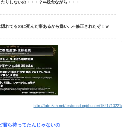
きたりしないの・・・？⇐残念ながら・・・
に隠れてるのに死んだ事あるから嫌い…⇐修正されたぞ！ｗ
http://fate.5ch.net/test/read.cgi/hunter/1521710221/
ど君ら待ってたんじゃないの