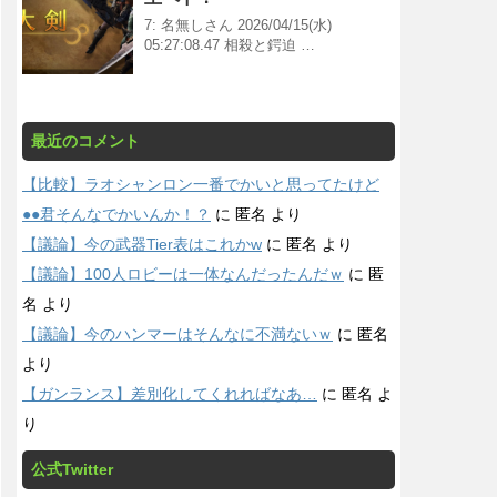
7: 名無しさん 2026/04/15(水)
05:27:08.47 相殺と鍔迫 …
最近のコメント
【比較】ラオシャンロン一番でかいと思ってたけど
●●君そんなでかいんか！？
に
匿名
より
【議論】今の武器Tier表はこれかw
に
匿名
より
【議論】100人ロビーは一体なんだったんだｗ
に
匿
名
より
【議論】今のハンマーはそんなに不満ないｗ
に
匿名
より
【ガンランス】差別化してくれればなあ…
に
匿名
よ
り
公式Twitter