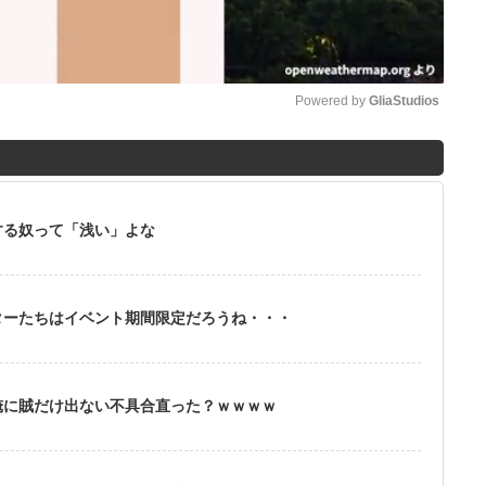
Powered by 
GliaStudios
M
u
t
する奴って「浅い」よな
e
ターたちはイベント期間限定だろうね・・・
俺に賊だけ出ない不具合直った？ｗｗｗｗ