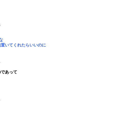
6
な
猫置いてくれたらいいのに
4
のであって
4