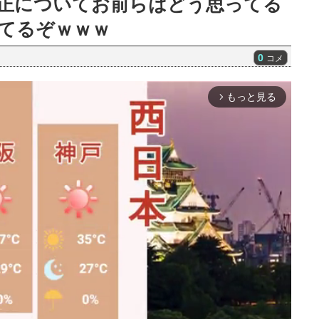
正についてお前らはどう思ってる
てるぞｗｗｗ
0
コメ
もっと見る
arrow_forward_ios