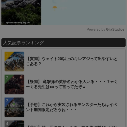
Powered by 
GliaStudios
M
人気記事ランキング
u
t
e
【質問】ウェイト20以上のキレアジって出やすいと
こある？
【疑問】 竜撃弾の英語名わかる人いる・・・？⇐ぐ
ーぐる先生は●●って言ってたぞｗ
【予想】これから実装されるモンスターたちはイベ
ント期間限定だろうね・・・