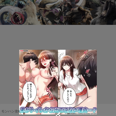
モンハン攻略まとめ隊
>
ネタ・雑談
>