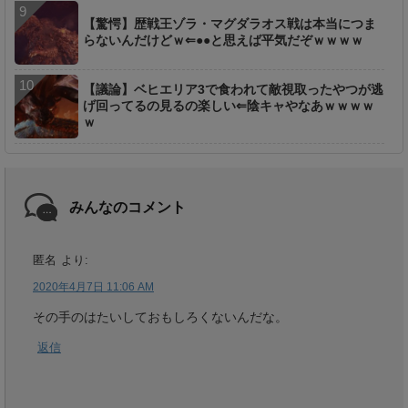
【驚愕】歴戦王ゾラ・マグダラオス戦は本当につま
らないんだけどｗ⇐●●と思えば平気だぞｗｗｗｗ
【議論】ベヒエリア3で食われて敵視取ったやつが逃
げ回ってるの見るの楽しい⇐陰キャやなあｗｗｗｗ
ｗ
みんなのコメント
匿名
より:
2020年4月7日 11:06 AM
その手のはたいしておもしろくないんだな。
返信