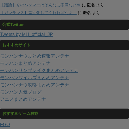
【議論】今のハンマーはそんなに不満ないｗ
に
匿名
より
【ガンランス】差別化してくれればなあ…
に
匿名
より
公式Twitter
Tweets by MH_official_JP
おすすめサイト
モンハンナウまとめ速報アンテナ
モンハンまとめアンテナ
モンハンサンブレイクまとめアンテナ
モンハンワイルズまとめアンテナ
モンハンナウ攻略まとめアンテナ
モンハン人気ブログ
アニメまとめアンテナ
おすすめゲーム攻略
FGO