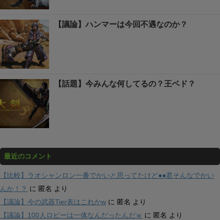
【議論】ハンマーは今回不遇なのか？
【話題】今みんな何してるの？王ベド？
最近のコメント
【比較】ラオシャンロン一番でかいと思ってたけど●●君そんなでかい
んか！？
に
匿名
より
【議論】今の武器Tier表はこれかw
に
匿名
より
【議論】100人ロビーは一体なんだったんだｗ
に
匿名
より