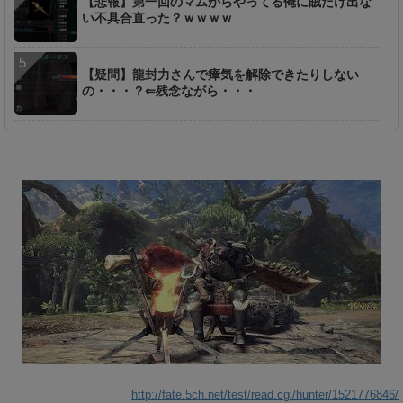
【悲報】第一回のマムからやってる俺に賊だけ出な
い不具合直った？ｗｗｗｗ
【疑問】龍封力さんで瘴気を解除できたりしない
の・・・？⇐残念ながら・・・
http://fate.5ch.net/test/read.cgi/hunter/1521776846/