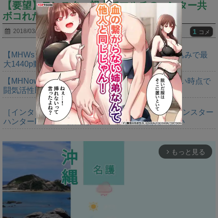
【要望】モンスター視点でマルチのハンター共
ボコれたら楽しいだろうなｗｗｗ
1
2018/03/23
コメ
【MHWs】「Switch2版モンハンワイルズはDLSS込みで最
大1440p動作」
【MHNow】次の謎石は追撃か。次元臨界に使えない時点で
闘気活性以下のスキルだわ
［インタビュー］距離を超えて，一緒に狩る。「モンスター
ハンターNow」の新機能 フレンドリンク開発の狙い
もっと見る
arrow_forward_ios