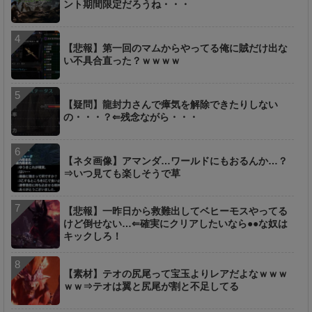
ント期間限定だろうね・・・
【悲報】第一回のマムからやってる俺に賊だけ出な
い不具合直った？ｗｗｗｗ
【疑問】龍封力さんで瘴気を解除できたりしない
の・・・？⇐残念ながら・・・
【ネタ画像】アマンダ…ワールドにもおるんか…？
⇒いつ見ても楽しそうで草
【悲報】一昨日から救難出してベヒーモスやってる
けど倒せない…⇐確実にクリアしたいなら●●な奴は
キックしろ！
【素材】テオの尻尾って宝玉よりレアだよなｗｗｗ
ｗｗ⇒テオは翼と尻尾が割と不足してる