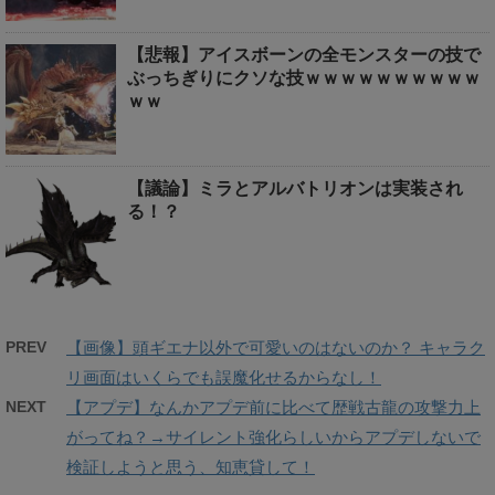
【悲報】アイスボーンの全モンスターの技で
ぶっちぎりにクソな技ｗｗｗｗｗｗｗｗｗｗ
ｗｗ
【議論】ミラとアルバトリオンは実装され
る！？
PREV
【画像】頭ギエナ以外で可愛いのはないのか？ キャラク
リ画面はいくらでも誤魔化せるからなし！
NEXT
【アプデ】なんかアプデ前に比べて歴戦古龍の攻撃力上
がってね？→サイレント強化らしいからアプデしないで
検証しようと思う、知恵貸して！