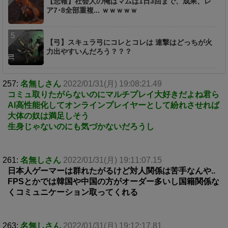
【悲報】社会人の俺はマムは1日3回まで、成果、レ
ア7･8全部重複... ｗｗｗｗｗ
【弓】スキュラ弓にコレとコレは 連撃はどっちが火
力出やすいんだろう？？？
257:
名無しさん
2022/01/31(月) 19:08:21.49
コミュ取りたがらないのにマルチプレイ大好きだよね君ら
AI高性能化してオンラインプレイヤーとして紛れさせれば
大体の奴は満足しそう
生身じゃないのにも気づかないだろうし
261:
名無しさん
2022/01/31(月) 19:11:07.15
日本人ゲーマーは群れたがるけど対人関係は苦手なんや..
FPSとかでは韓国や中国の方がオーダー多いし国籍関係な
くコミュニケーション取ってくれる
263:
名無しさん
2022/01/31(月) 19:12:17.81