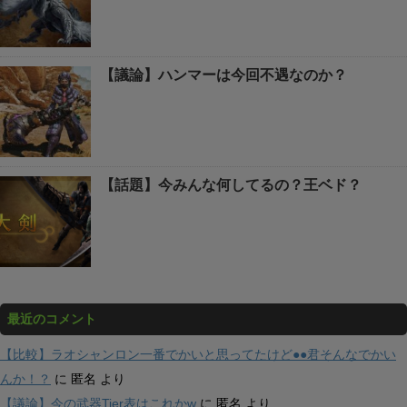
【議論】ハンマーは今回不遇なのか？
【話題】今みんな何してるの？王ベド？
最近のコメント
【比較】ラオシャンロン一番でかいと思ってたけど●●君そんなでかい
んか！？
に
匿名
より
【議論】今の武器Tier表はこれかw
に
匿名
より