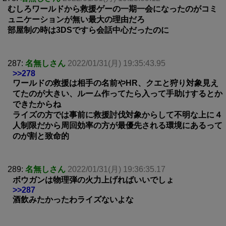
むしろワールドから救援ゲーの一期一会になったのがコミ
ュニケーションが無い最大の理由だろ
部屋制の時は3DSですら会話中心だったのに
287:
名無しさん
2022/01/31(月) 19:35:43.95
>>278
ワールドの救援は相手の名前やHR、クエと狩り対象見え
てたのが大きい、ルーム作ってたら入って手助けするとか
できたからね
ライズの方では事前に救援討伐対象からして不明な上に４
人制限だから周回効率の方が最優先される環境にあるって
のが割と致命的
289:
名無しさん
2022/01/31(月) 19:36:35.17
ボウガンは物理弾の火力上げればいいでしょ
>>287
酒飲みたかったわライズないよな