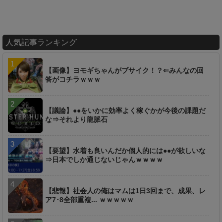
人気記事ランキング
【画像】ヨモギちゃんがブサイク！？⇐みんなの回
答がコチラｗｗｗ
【議論】●●をいかに効率よく稼ぐかが今後の課題だ
な⇒それより龍脈石
【要望】水着も良いんだか個人的には●●が欲しいな
⇒日本でしか通じないじゃんｗｗｗｗ
【悲報】社会人の俺はマムは1日3回まで、成果、レ
ア7･8全部重複... ｗｗｗｗｗ