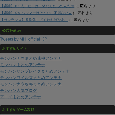
【議論】100人ロビーは一体なんだったんだｗ
に
匿名
より
【議論】今のハンマーはそんなに不満ないｗ
に
匿名
より
【ガンランス】差別化してくれればなあ…
に
匿名
より
公式Twitter
Tweets by MH_official_JP
おすすめサイト
モンハンナウまとめ速報アンテナ
モンハンまとめアンテナ
モンハンサンブレイクまとめアンテナ
モンハンワイルズまとめアンテナ
モンハンナウ攻略まとめアンテナ
モンハン人気ブログ
アニメまとめアンテナ
おすすめゲーム攻略