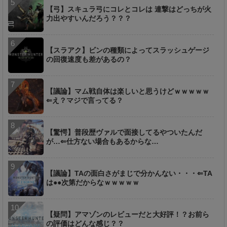
【弓】スキュラ弓にコレとコレは 連撃はどっちが火
力出やすいんだろう？？？
【スラアク】ビンの種類によってスラッシュゲージ
の回復速度も差があるの？
【議論】マム戦自体は楽しいと思うけどｗｗｗｗｗ
⇐え？マジで言ってる？
【驚愕】普段歴ヴァルで面接してるやついたんだ
が…⇐仕方ない場合もあるからな…
【議論】TAの面白さがまじで分かんない・・・⇐TA
は●●次第だからなｗｗｗｗｗ
【疑問】アマゾンのレビューだと大好評！？お前ら
の評価はどんな感じ？？