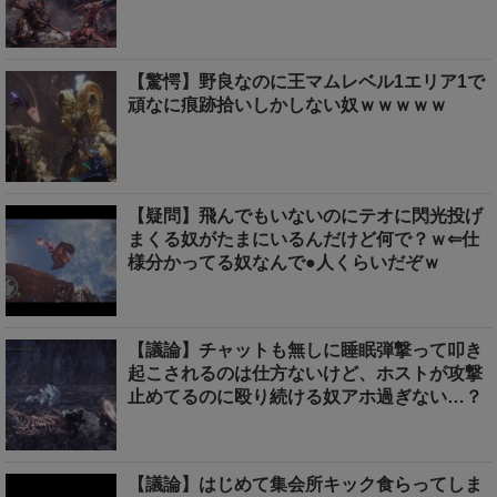
【驚愕】野良なのに王マムレベル1エリア1で
頑なに痕跡拾いしかしない奴ｗｗｗｗｗ
【疑問】飛んでもいないのにテオに閃光投げ
まくる奴がたまにいるんだけど何で？ｗ⇐仕
様分かってる奴なんで●人くらいだぞｗ
【議論】チャットも無しに睡眠弾撃って叩き
起こされるのは仕方ないけど、ホストが攻撃
止めてるのに殴り続ける奴アホ過ぎない…？
【議論】はじめて集会所キック食らってしま