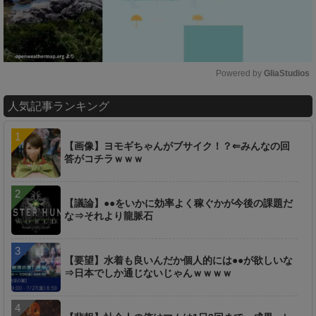
Powered by 
GliaStudios
M
人気記事ランキング
u
t
e
【画像】ヨモギちゃんがブサイク！？⇐みんなの回
答がコチラｗｗｗ
【議論】●●をいかに効率よく稼ぐかが今後の課題だ
な⇒それより龍脈石
【要望】水着も良いんだか個人的には●●が欲しいな
⇒日本でしか通じないじゃんｗｗｗｗ