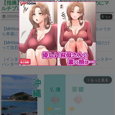
【指摘】お前ら、コミュ取りたがらないのにマ
ルチプレイ大好きだよねwwwwwwww
0
2022/01/31
コメ
【MHNow】トラッカーとか今週増量なんか。溢れちゃうか
ら来週にして欲しいわ何狩れいうねん
【MHNow】150回は錬成してダブルインパクト２部位だけ
って流石に泣けてくる
［インタビュー］距離を超えて，一緒に狩る。「モンスター
ハンターNow」の新機能 フレンドリンク開発の狙い
もっと見る
arrow_forward_ios