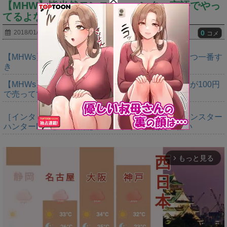
【MHW】皆当然モンスターハンター言語でやっ
てるよな？
0
2018/01/31
コメ
【MHWs】鍔迫り合いでオメガの強さ見せられるやつ一番す
き
【MHWs】ヨドバシ行ったらレダウのキーホルダーが100円
で売ってて草
［インタビュー］距離を超えて，一緒に狩る。「モンスター
ハンターNow」の新機能 フレンドリンク開発の狙い
もっと見る
arrow_forward_ios