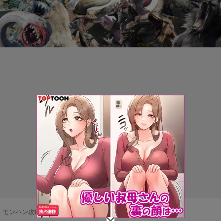
モンハン攻略まとめ隊
>
ネタ・雑談
>