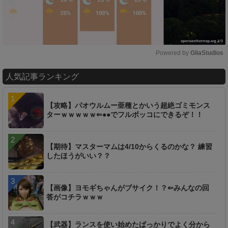
Powered by 
GliaStudios
M
人気記事ランキング
u
t
e
【攻略】パオウルムー亜種とかいう超絶ゴミモンス
ターｗｗｗｗｗ⇐●●でフルボッコにできるぞ！！
【期待】マスターマムは4/10からくるのかな？ 練習
したほうがいい？？
【画像】ヨモギちゃんがブサイク！？⇐みんなの回
答がコチラｗｗｗ
【武器】ランスを使い始めたばっかりでよく分から