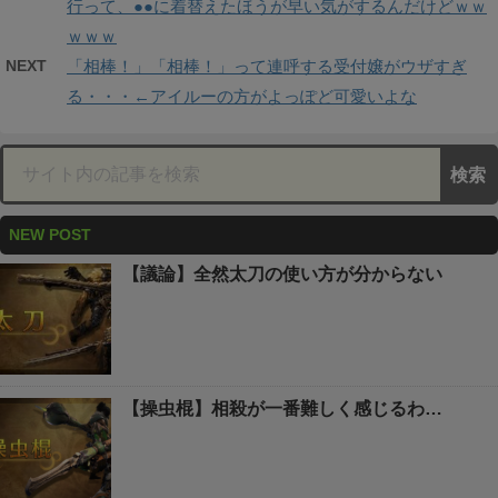
行って、●●に着替えたほうが早い気がするんだけどｗｗ
ｗｗｗ
NEXT
「相棒！」「相棒！」って連呼する受付嬢がウザすぎ
る・・・←アイルーの方がよっぽど可愛いよな
NEW POST
【議論】全然太刀の使い方が分からない
【操虫棍】相殺が一番難しく感じるわ…