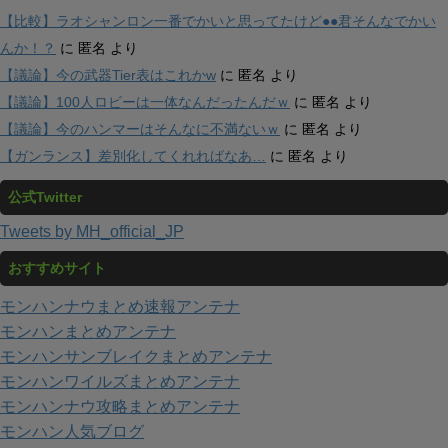
【比較】ラオシャンロン一番でかいと思ってたけど●●君そんなでかい
んか！？
に
匿名
より
【議論】今の武器Tier表はこれかw
に
匿名
より
【議論】100人ロビーは一体なんだったんだｗ
に
匿名
より
【議論】今のハンマーはそんなに不満ないｗ
に
匿名
より
【ガンランス】差別化してくれればなあ…
に
匿名
より
公式Twitter
Tweets by MH_official_JP
おすすめサイト
モンハンナウまとめ速報アンテナ
モンハンまとめアンテナ
モンハンサンブレイクまとめアンテナ
モンハンワイルズまとめアンテナ
モンハンナウ攻略まとめアンテナ
モンハン人気ブログ