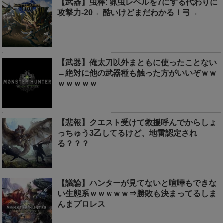
【武器】虫棒: 猟虫レベルを7にする代わりに
攻撃力-20 ←酷いけどまだわかる！弓→
【武器】俺太刀以外まともに使ったことない
←絶対に他の武器種も触った方がいいぞｗｗ
ｗｗｗｗｗ
【悲報】クエスト受けて救援呼んでからしょ
っちゅう3乙してるけど、地雷認定され
る？？？
【議論】ハンターが見てないと喧嘩もできな
い生態系ｗｗｗｗｗ⇒勝敗も決まってるしま
んまプロレス